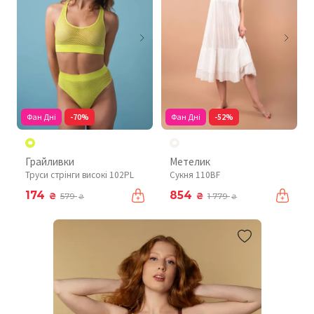
Фан Дні
-70%
Фан Дні
-52%
Грайливки
Метелик
Труси стрінги високі 102PL
Сукня 110BF
174
854
₴
₴
579
1 779
₴
₴