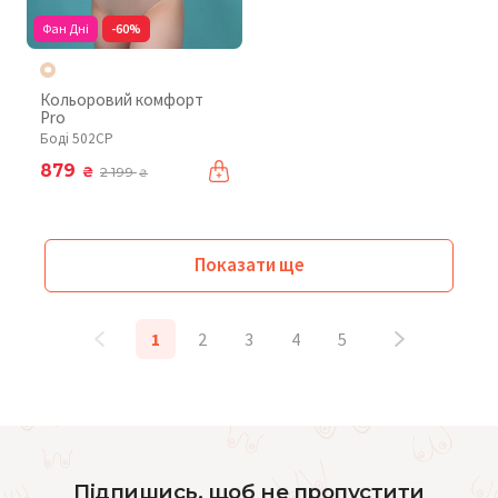
Фан Дні
-60%
Кольоровий комфорт
Pro
Боді 502CP
879
₴
2 199
₴
Показати ще
1
2
3
4
5
Підпишись, щоб не пропустити