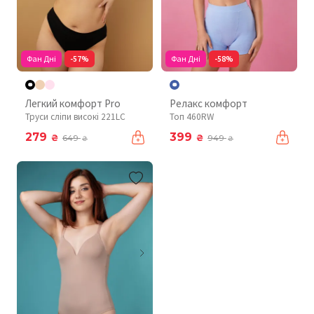
Фан Дні
-57%
Фан Дні
-58%
Легкий комфорт Pro
Релакс комфорт
Труси сліпи високі 221LC
Топ 460RW
279
399
₴
₴
649
949
₴
₴