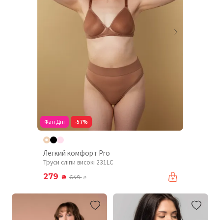
Фан Дні
-57%
Легкий комфорт Pro
Труси сліпи високі 231LC
279
₴
649
₴