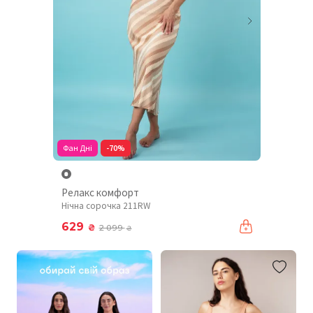
Фан Дні
-70%
Релакс комфорт
Нічна сорочка 211RW
629
₴
2 099
₴