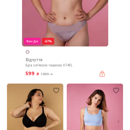
Фан Дні
-67%
Відчуття
Бра з м'якою чашкою 074FL
599
₴
1 839
₴