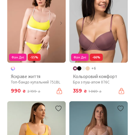
Фан Дні
-55%
Фан Дні
-66%
+6
Яскраве життя
Кольоровий комфорт
Топ-бандо купальний 751BL
Бра з пуш-апом 076C
990
359
₴
₴
2 199
1 069
₴
₴