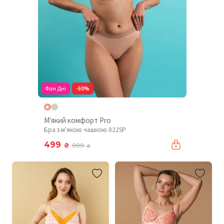
Фан Дні
-50%
М'який комфорт Pro
Бра з м'якою чашкою 022SP
499
₴
999
₴