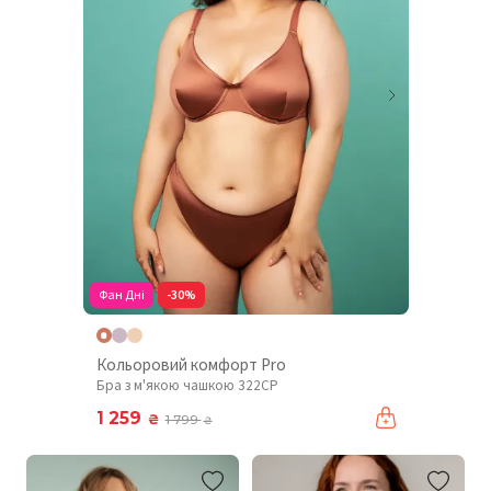
Фан Дні
-30%
Кольоровий комфорт Pro
Бра з м'якою чашкою 322CP
1 259
₴
1 799
₴