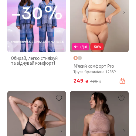
Фан Дні
-50%
Обирай, легко стилізуй
та відчувай комфорт!
М'який комфорт Pro
Труси бразиліана 128SP
249
₴
499
₴