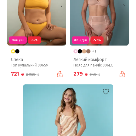
Фан Дні
-65%
Фан Дні
-57%
+1
Спека
Легкий комфорт
Топ купальний 006SM
Пояс для панчіх 006LC
721
279
₴
₴
2 059
649
₴
₴