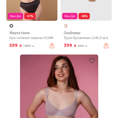
Фан Дні
-67%
Фан Дні
-40%
Мерехтіння
Окейчики
Бра з м'якою чашкою 011MR
Труси бразиліана 224S (2 шт)
599
399
₴
₴
1 839
669
₴
₴