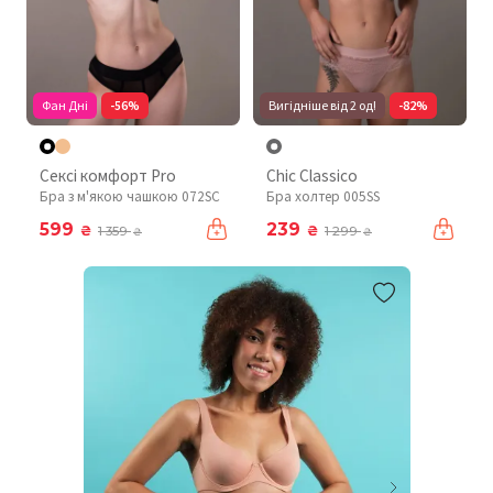
Фан Дні
-56%
Вигідніше від 2 од!
-82%
Сексі комфорт Pro
Chic Classico
Бра з м'якою чашкою 072SC
Бра холтер 005SS
599
239
₴
₴
1 359
1 299
₴
₴