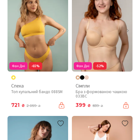
Фан Дні
-65%
Фан Дні
-52%
Спека
Сімпли
Топ купальний бандо 088SM
Бра з формованою чашкою
033BC
721
399
₴
₴
2 059
839
₴
₴