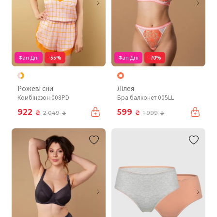
Фан Дні
-55%
Фан Дні
-70%
Рожеві сни
Лілея
Комбінезон 008PD
Бра балконет 005LL
922
599
₴
₴
2 049
1 999
₴
₴