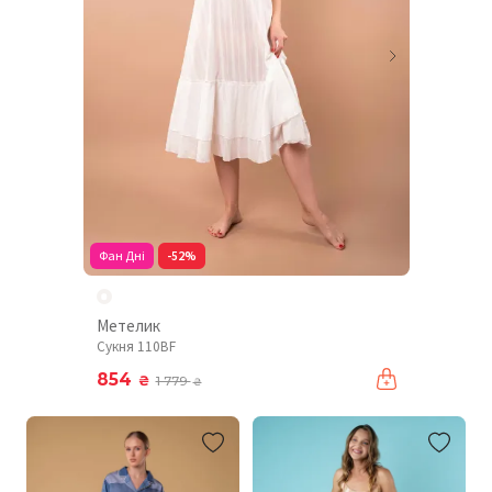
Фан Дні
-52%
Метелик
Сукня 110BF
854
₴
1 779
₴