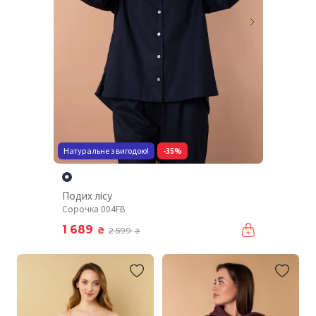
Натуральне з вигодою!
-35%
Подих лісу
Сорочка 004FB
1 689
₴
2 599
₴