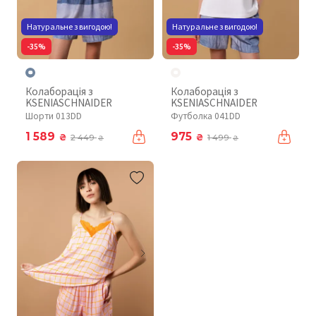
Натуральне з вигодою!
Натуральне з вигодою!
-35%
-35%
Колаборація з
Колаборація з
KSENIASCHNAIDER
KSENIASCHNAIDER
Шорти 013DD
Футболка 041DD
1 589
975
₴
₴
2 449
1 499
₴
₴