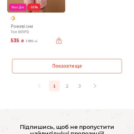
Фан Дні
-55%
Рожеві сни
Топ 005PD
535
₴
1 189
₴
Показати ще
1
2
3
Підпишись, щоб не пропустити
найвигідніші пропозиції!