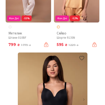
Фан Дні
-55%
Фан Дні
-52%
Метелик
Сяйво
Штани 010BF
Шорти 913SN
799
595
₴
₴
1 779
1 229
₴
₴