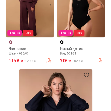
Фан Дні
-50%
Фан Дні
-30%
Чао-какао
Ніжний дотик
Штани 010AO
Боді 501GT
1 149
719
₴
₴
2 299
1 029
₴
₴