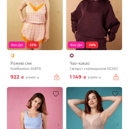
Фан Дні
-55%
Фан Дні
-50%
Рожеві сни
Чао-какао
Комбінезон 008PD
Світшот з капюшоном 002AO
922
1 149
₴
₴
2 049
2 299
₴
₴