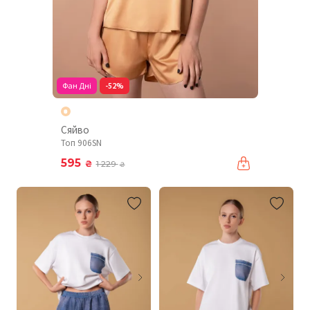
Фан Дні
-52%
Сяйво
Топ 906SN
595
₴
1 229
₴