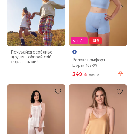
Фан Дні
-61%
Почувайся особливо
щодня – обирай свій
Релакс комфорт
образ з нами!
Шорти 467RW
349
₴
889
₴