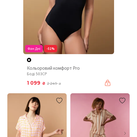
Фан Дні
-51%
Кольоровий комфорт Pro
Боді 503CP
1 099
₴
2 249
₴