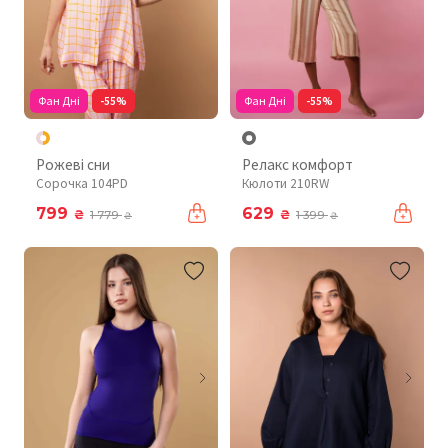
Фан Дні
-55%
Фан Дні
-55%
Рожеві сни
Релакс комфорт
Сорочка 104PD
Кюлоти 210RW
799
629
₴
₴
1 779
1 399
₴
₴