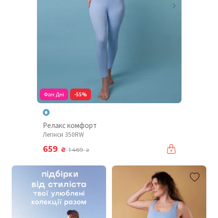
Фан Дні
-55%
Релакс комфорт
Легінси 350RW
659
₴
1 469
₴