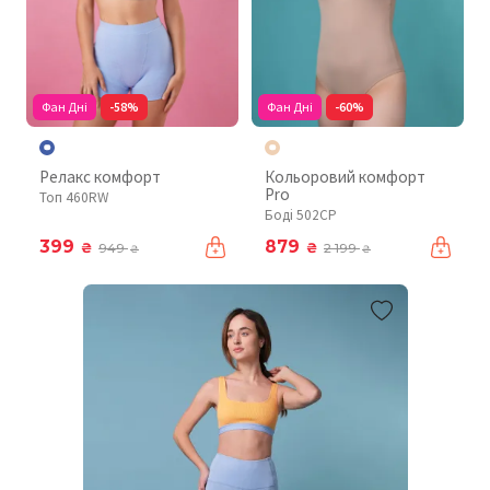
Фан Дні
-58%
Фан Дні
-60%
Релакс комфорт
Кольоровий комфорт
Pro
Топ 460RW
Боді 502CP
399
879
₴
₴
949
2 199
₴
₴