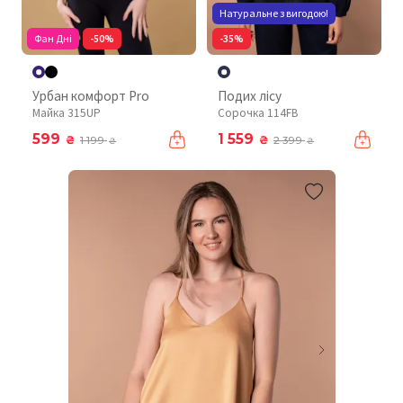
Натуральне з вигодою!
Фан Дні
-50%
-35%
Урбан комфорт Pro
Подих лісу
Майка 315UP
Сорочка 114FB
599
1 559
₴
₴
1 199
2 399
₴
₴