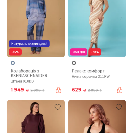
Натуральне з вигодою!
-35%
Фан Дні
-70%
Колаборація з
Релакс комфорт
KSENIASCHNAIDER
Нічна сорочка 211RW
Штани 010DD
1 949
629
₴
₴
2 999
2 099
₴
₴