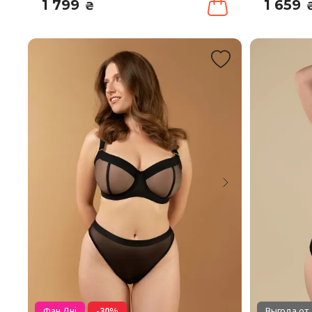
1 799
1 659
₴
Фан Дні
-30%
Выгода от 