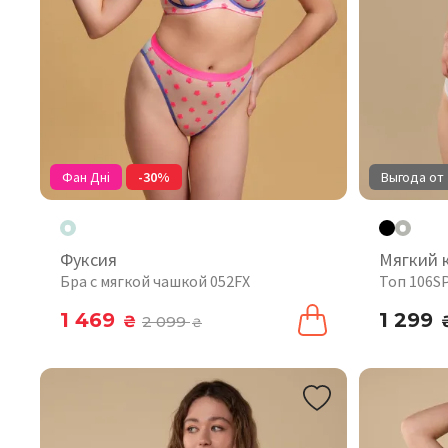
Фан Дні
-30%
Выгода от 
Фуксия
Мягкий 
Бра с мягкой чашкой 052FX
Топ 106S
1 469
1 299
₴
2 099
₴