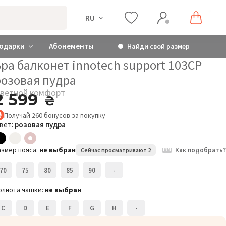
RU
одарки
Абонементы
Найди свой размер
ра балконет innotech support 103CP
розовая пудра
ветной комфорт
2 599
₴
Получай
260
бонусов
за покупку
Цветной комфорт
вет:
розовая пудра
Бра балконет innotech
Б
support 103CP
s
азмер пояса:
не выбран
Как подобрать?
Сейчас просматривают 2
2 599
₴
Розмір:
Р
70
75
80
85
90
-
70F
олнота чашки:
не выбран
C
D
E
F
G
H
-