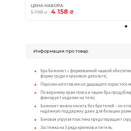
ЦЕНА НАБОРА:
4 158
5 198
₴
₴
Информация про товар
Бра балконет с формованной чашкой обеспечи
форму груди и красивое декольте;
Поролон изготовлен из дышащего пористого ма
По верхнему краю пояса и чашек бра продубл
фиксирует изделие на теле;
Балконет можно носить без бретелей – он отл
надёжную поддержку даже для больших разм
Боковая упругая пластина предотвращает скру
Застёжка на 3 ряда крючков и петель.