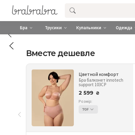
Купить нижнее женское белье ❤️ br
Бра
Трусики
Купальники
Одежда
Вместе дешевле
Цветной комфорт
Бра балконет innotech
support 103CP
2 599
₴
Розмір:
70F