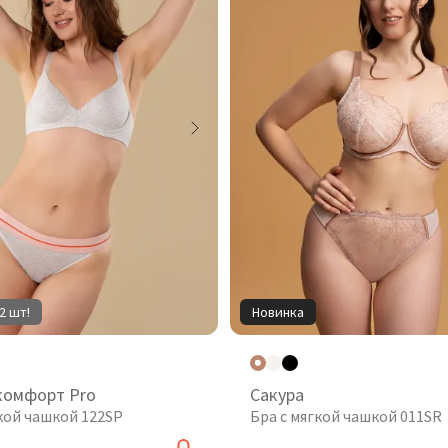
2 шт!
Новинка
комфорт Pro
Сакура
гкой чашкой 122SP
Бра с мягкой чашкой 011SR