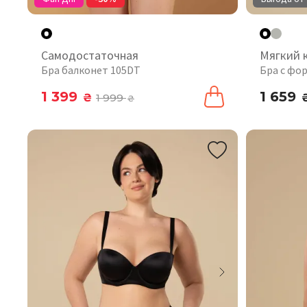
Самодостаточная
Мягкий 
Бра балконет 105DT
Бра с фо
1 399
1 659
₴
1 999
₴