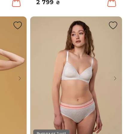
2 799
₴
Выгода от 2 шт!