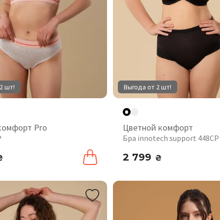
2 шт!
Выгода от 2 шт!
комфорт Pro
Цветной комфорт
P
Бра innotech support 448CP
2 799
₴
₴