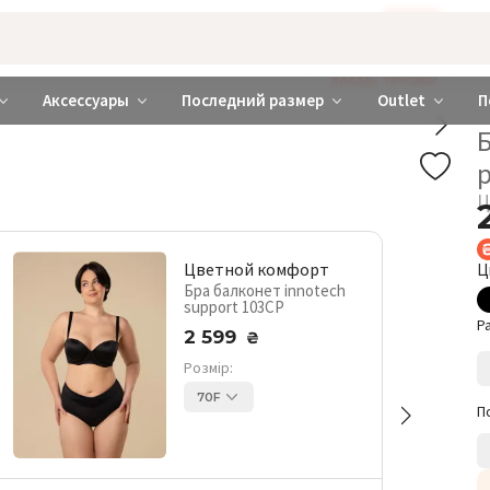
Бажаєте використовувати сайт українською мовою?
ТАК
abrabra ❤️ Киев и Украина
ДОБАВЬ ТРУСИКИ
Аксессуары
Последний размер
Outlet
П
Б
Ц
Цветной комфорт
Ц
Бра балконет innotech
support 103CP
Р
2 599
₴
Розмір:
70F
П