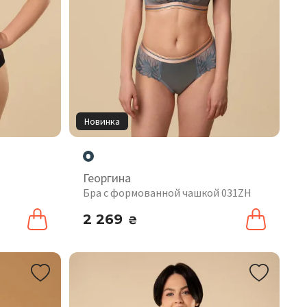
Новинка
Георгина
Бра с формованной чашкой 031ZH
2 269
₴