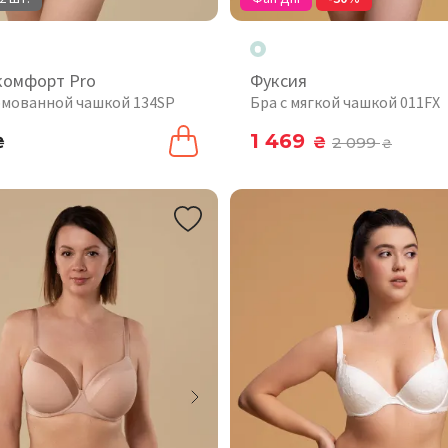
комфорт Pro
Фуксия
рмованной чашкой 134SP
Бра с мягкой чашкой 011FX
1 469
₴
₴
2 099
₴