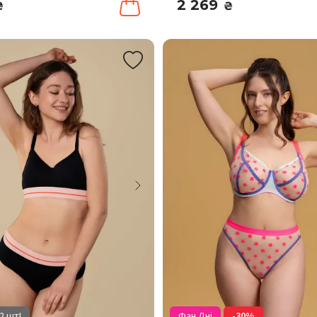
2 269
₴
₴
2 шт!
Фан Дні
-30%