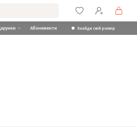
дарунки
Абонементи
Знайди свій розмір