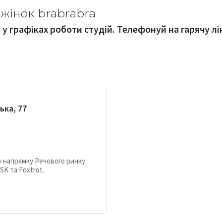
жінок brabrabra
и у графіках роботи студій. Телефонуй на гарячу л
ька, 77
у напрямку Речового ринку.
SK та Foxtrot.