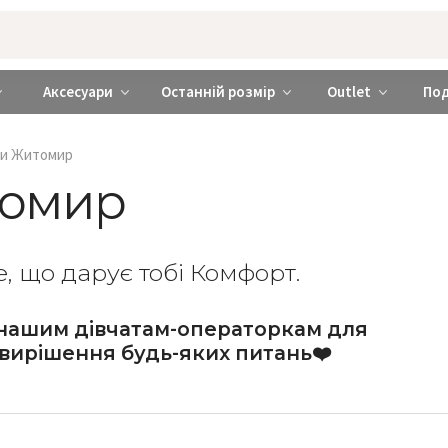
rabra ❤️ Київ та Україна
Аксесуари
Останній розмір
Outlet
По
ти Житомир
томир
, що дарує тобі Комфорт.
нашим дівчатам-операторкам для
вирішення будь-яких питань❤️