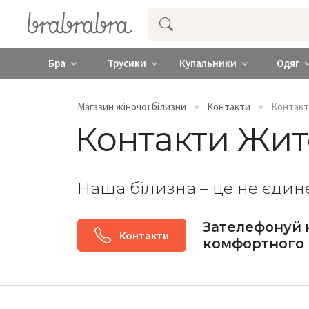
Купити нижню жіночу білизну ❤️ brab
Бра
Трусики
Купальники
Одяг
Магазин жіночої білизни
Контакти
Контак
Контакти Жи
Наша білизна – це не єдине
Зателефонуй 
Контакти
комфортного 