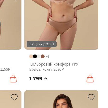
Вигода від 2 шт!
+1
Кольоровий комфорт Pro
 115SP
Бра балконет 203CP
1 799
₴