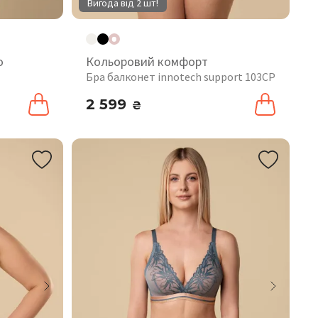
Вигода від 2 шт!
o
Кольоровий комфорт
Бра балконет innotech support 103CP
2 599
₴