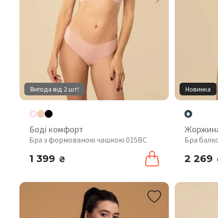
Вигода від 2 шт!
Новинка
Боді комфорт
Жоржин
Бра з формованою чашкою 015BC
Бра балк
1 399
2 269
₴