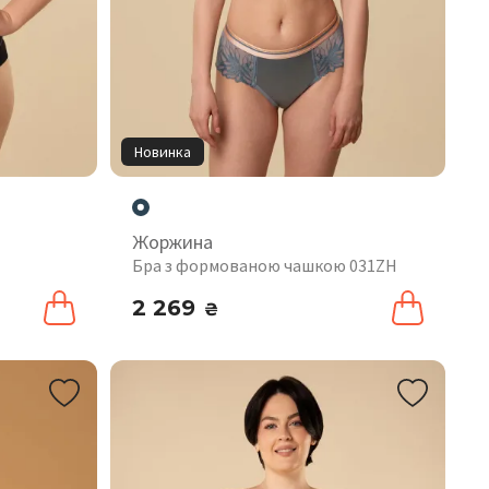
Новинка
Жоржина
Бра з формованою чашкою 031ZH
2 269
₴