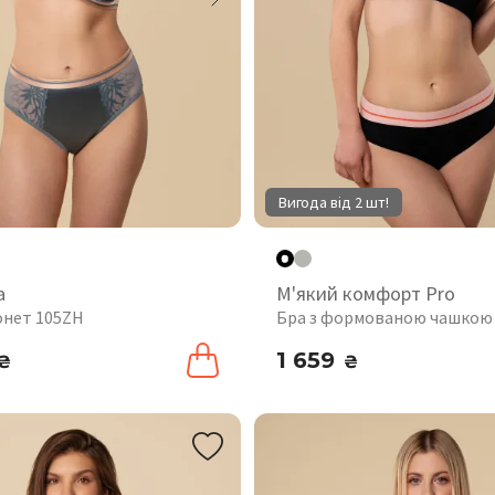
Вигода від 2 шт!
а
М'який комфорт Pro
онет 105ZH
Бра з формованою чашкою
1 659
₴
₴