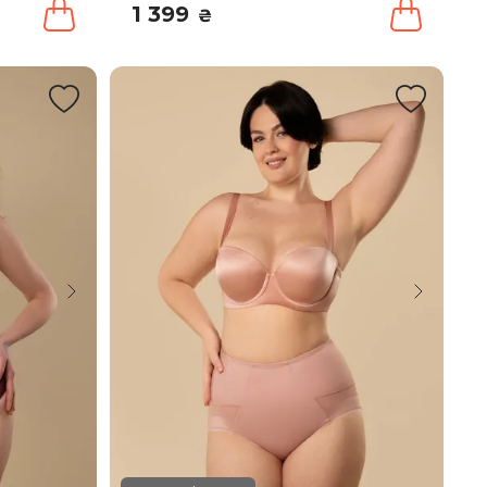
1 399
₴