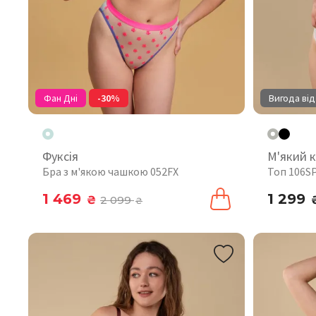
Фан Дні
-30%
Вигода від
Фуксія
М'який 
Бра з м'якою чашкою 052FX
Топ 106S
1 469
1 299
₴
2 099
₴