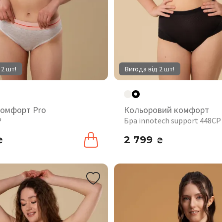
 2 шт!
Вигода від 2 шт!
комфорт Pro
Кольоровий комфорт
P
Бра innotech support 448CP
2 799
₴
₴