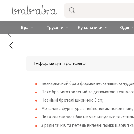
Купити нижню жіночу білизну ❤️ brab
Бра
Трусики
Купальники
Одяг
Інформація про товар
Безкаркасний бра з формованою чашкою чудов
Пояс бра виготовлений за допомогою технологі
Незнімні бретелі шириною 3 см;
Металева фурнітура з нейлоновим покриттям;
Лита клеєна застібка не має випуклих текстиль
3 ряди гачків та петель вклеєні поміж шарів 