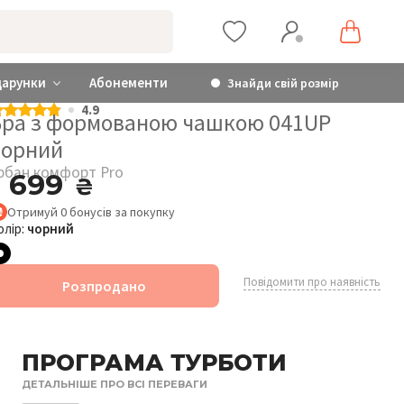
дарунки
Абонементи
Знайди свій розмір
4.9
Бра з формованою чашкою 041UP
чорний
рбан комфорт Pro
1 699
₴
Отримуй
0
бонусів
за покупку
олір:
чорний
Повідомити про наявність
Розпродано
ПРОГРАМА ТУРБОТИ
ДЕТАЛЬНІШЕ ПРО ВСІ ПЕРЕВАГИ