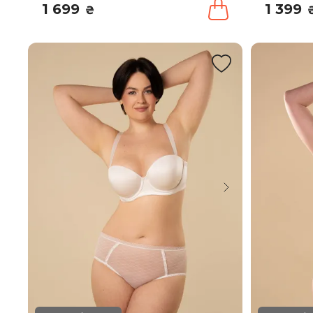
1 699
1 399
₴