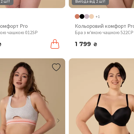
 2 шт!
Вигода від 2 шт!
+1
комфорт Pro
Кольоровий комфорт Pr
якою чашкою 012SP
Бра з м'якою чашкою 522CP
1 799
₴
₴