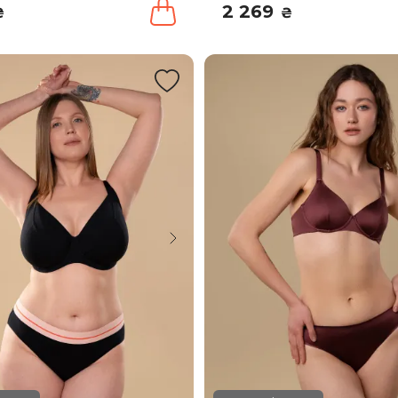
2 269
₴
₴