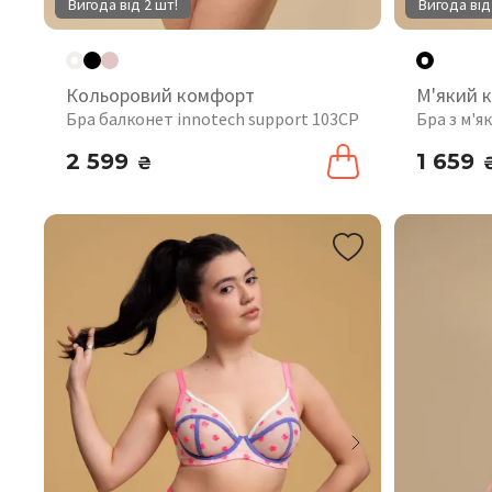
Вигода від 2 шт!
Вигода від
Кольоровий комфорт
М'який 
Бра балконет innotech support 103CP
Бра з м'
2 599
1 659
₴