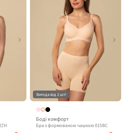
Вигода від 2 шт!
Боді комфорт
02ZH
Бра з формованою чашкою 015BC