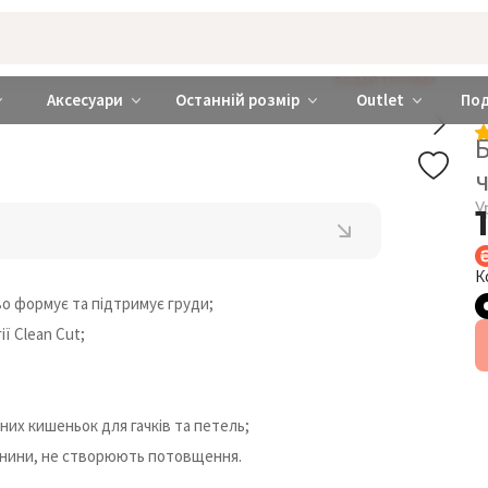
rabra ❤️ Київ та Україна
ДОДАЙ ТРУСИКИ
Аксесуари
Останній розмір
Outlet
По
У
К
о формує та підтримує груди;
ї Clean Cut;
них кишеньок для гачків та петель;
тканини, не створюють потовщення.