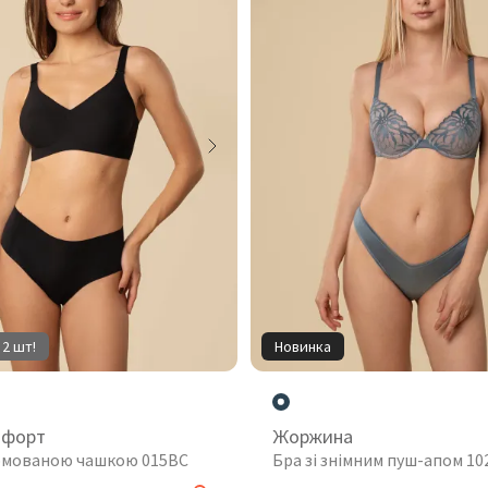
 2 шт!
Новинка
мфорт
Жоржина
рмованою чашкою 015BC
Бра зі знімним пуш-апом 1