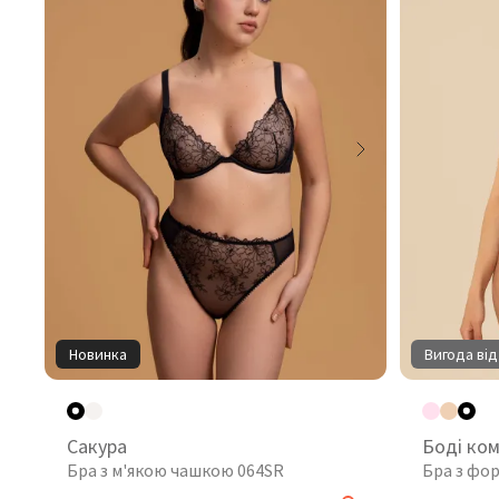
Новинка
Вигода від
Сакура
Боді ко
Бра з м'якою чашкою 064SR
Бра з фо