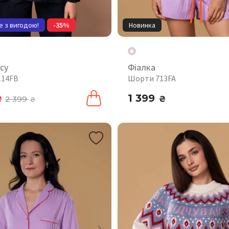
е з вигодою!
-35%
Новинка
су
Фіалка
114FB
Шорти 713FA
1 399
₴
2 399
₴
₴