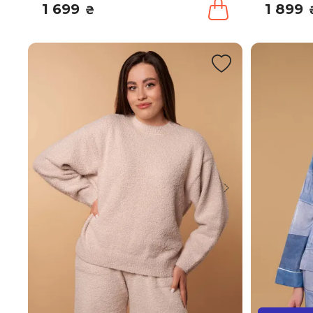
1 699
1 899
₴