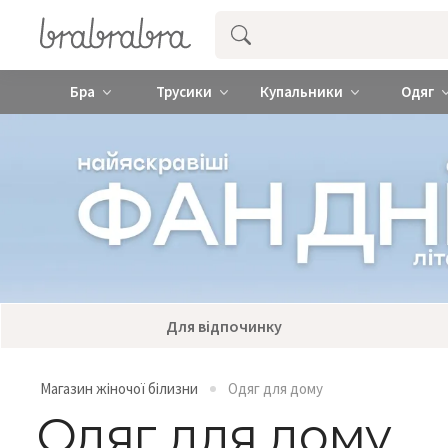
Купити нижню жіночу білизну ❤️ brab
Бра
Трусики
Купальники
Одяг
Для відпочинку
Магазин жіночої білизни
Одяг для дому
Одяг для дому