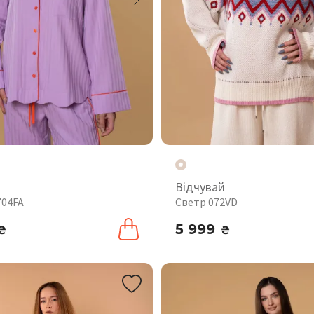
Відчувай
704FA
Светр 072VD
5 999
₴
₴