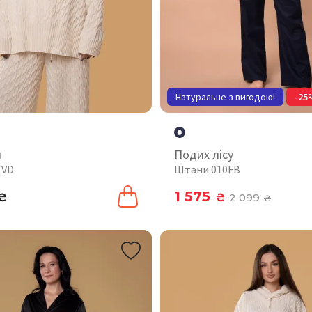
Натуральне з вигодою!
-25
й
Подих лісу
1VD
Штани 010FB
1 575
₴
₴
2 099
₴