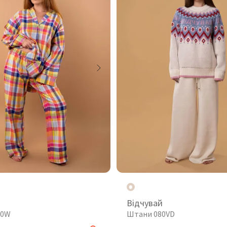
Відчувай
10W
Штани 080VD