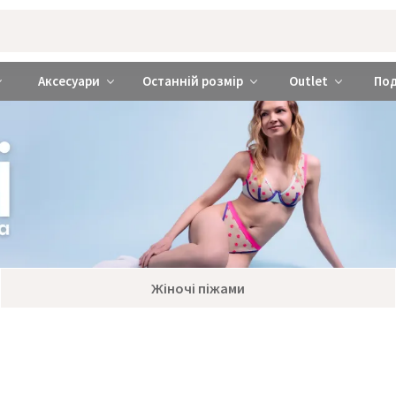
rabra ❤️ Київ та Україна
Аксесуари
Останній розмір
Outlet
По
Жіночі піжами