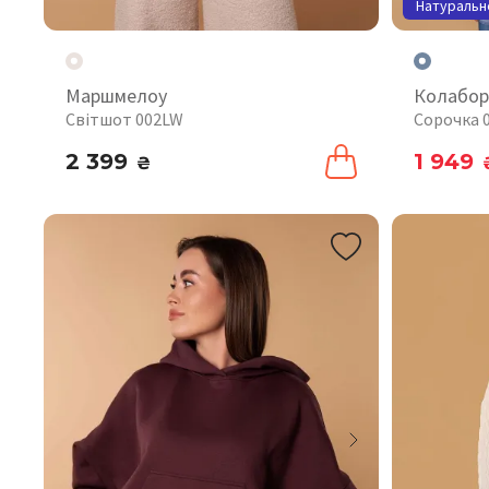
Натуральн
Маршмелоу
Колабор
Світшот 002LW
Сорочка 
2 399
1 949
₴