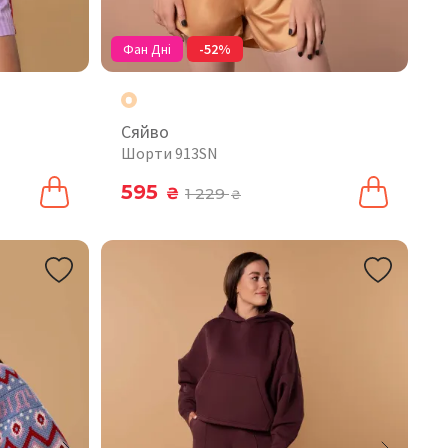
Фан Дні
-52%
Сяйво
Шорти 913SN
595
₴
1 229
₴