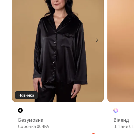
Новинка
Безумовна
Вікенд
Сорочка 004BV
Штани 0