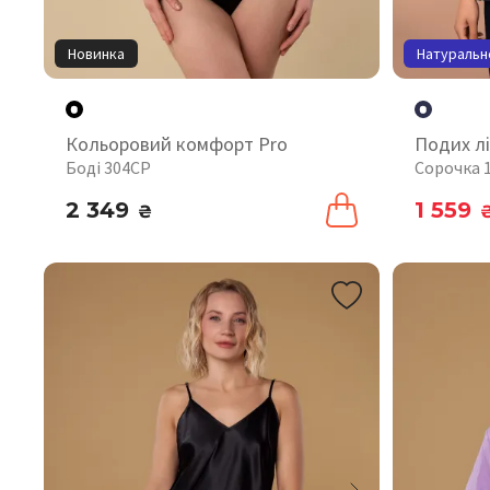
Новинка
Натуральн
Кольоровий комфорт Pro
Подих лі
Боді 304CP
Сорочка 
2 349
1 559
₴