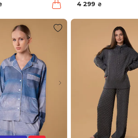
4 299
₴
₴