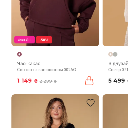
Фан Дні
-50%
Чао-какао
Відчува
Світшот з капюшоном 002AO
Светр 07
1 149
5 499
₴
2 299
₴