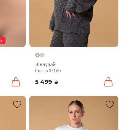
%
Відчувай
Светр 071VD
5 499
₴