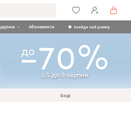
дарунки
Абонементи
Знайди свій розмір
Боді