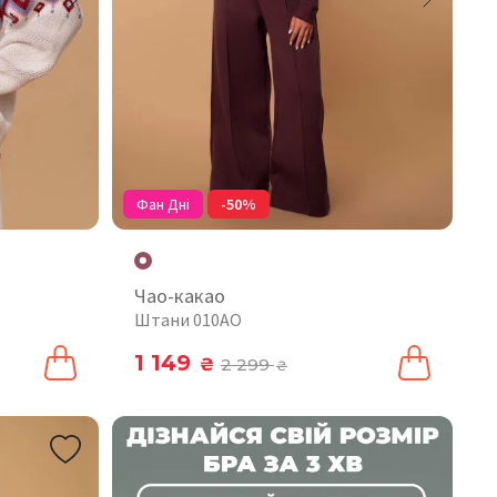
Фан Дні
-50%
Чао-какао
Штани 010AO
1 149
₴
2 299
₴