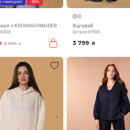
е з вигодою!
-35%
ація з KSENIASCHNAIDER
Відчувай
004DD
Штани 079VD
3 799
₴
2 999
₴
₴