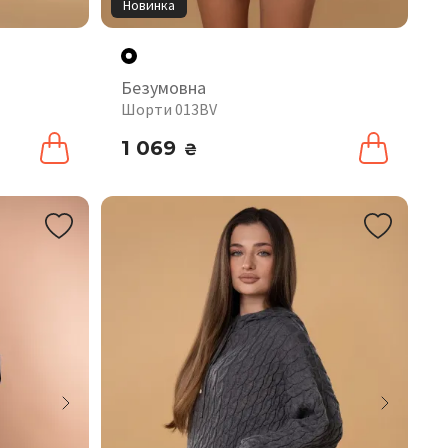
Новинка
Безумовна
Шорти 013BV
1 069
₴