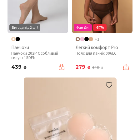
Вигода від 2 шт!
Фан Дні
-57%
+1
Панчохи
Легкий комфорт Pro
Панчохи 202P Особливий
Пояс для панчіх 006LC
силует 15DEN
439
279
₴
₴
649
₴