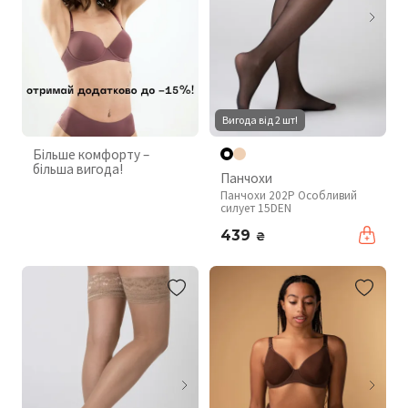
Вигода від 2 шт!
Більше комфорту –
більша вигода!
Панчохи
Панчохи 202P Особливий
силует 15DEN
439
₴