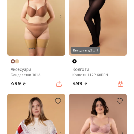
Вигода від 2 шт!
Аксесуари
Колготи
Бандалетки 301A
Колготи 112P 60DEN
499
499
₴
₴