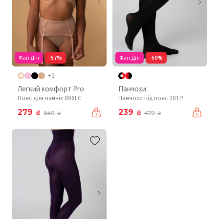
Фан Дні
-57%
Фан Дні
-50%
+1
Легкий комфорт Pro
Панчохи
Пояс для панчіх 006LC
Панчохи під пояс 201P
279
239
₴
₴
649
479
₴
₴