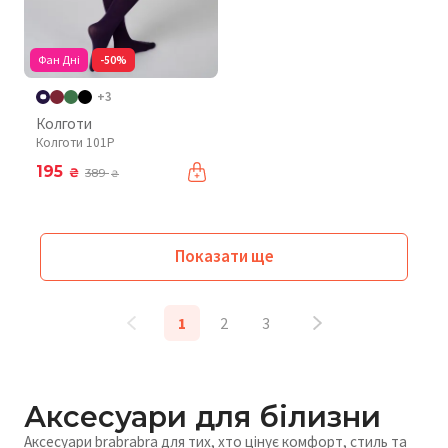
Фан Дні
-50%
+3
Колготи
Колготи 101P
195
₴
389
₴
Показати ще
1
2
3
Аксесуари для білизни
Аксесуари brabrabra для тих, хто цінує комфорт, стиль та