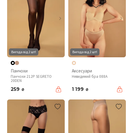
Вигода від 2 шт!
Вигода від 2 шт!
Панчохи
Аксесуари
Панчохи 212P SEGRETO
Невидимий бра 088A
20DEN
259
1 199
₴
₴