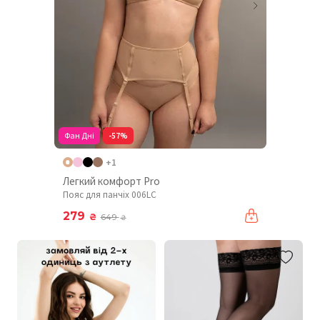
Фан Дні
-57%
+1
Легкий комфорт Pro
Пояс для панчіх 006LC
279
₴
649
₴