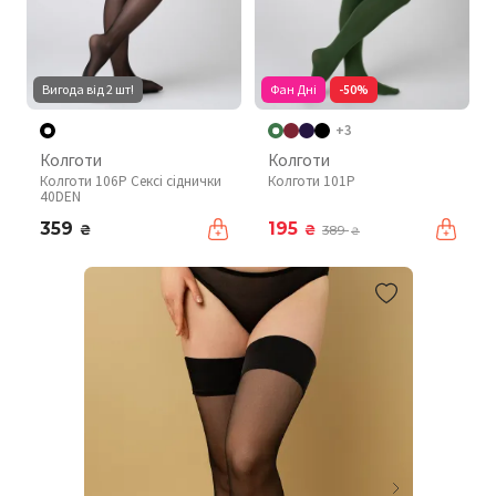
Вигода від 2 шт!
Фан Дні
-50%
+3
Колготи
Колготи
Колготи 106P Сексі сіднички
Колготи 101P
40DEN
359
195
₴
₴
389
₴