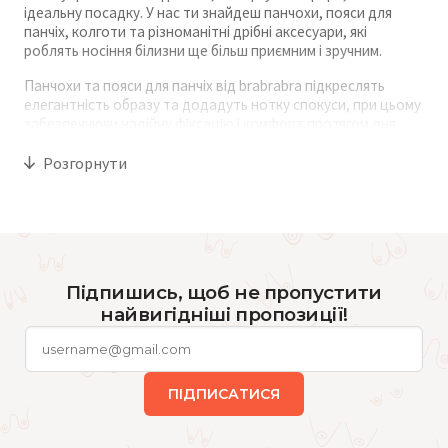
ідеальну посадку. У нас ти знайдеш панчохи, пояси для
панчіх, колготи та різноманітні дрібні аксесуари, які
роблять носіння білизни ще більш приємним і зручним.
Панчохи та пояси для панчіх від brabrabra підкреслять
елегантність образу та додадуть нотку спокуси, при цьому
забезпечуючи надійну фіксацію і комфорт протягом дня.
Колготи різної щільності та відтінків допоможуть
завершити будь-який лук, а практичні аксесуари для
Розгорнути
білизни — спідні підкладки, чохли та ремінці — гарантують
ідеальну посадку і довговічність улюблених комплектів.
У нашому інтернет-магазині представлений широкий
асортимент аксесуарів для всіх розмірів та стилів. Ми
гарантуємо високу якість продукції, швидку доставку по
Підпишись, щоб не пропустити
всій Україні та можливість зручно замовити онлайн.
Оновлюй свій гардероб та роби носіння білизни
найвигідніші пропозиції!
максимально комфортним разом із Brabrabra.
ПІДПИСАТИСЯ