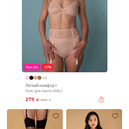
Фан Дні
-57%
+1
Легкий комфорт
Пояс для панчіх 006LC
279
₴
649
₴