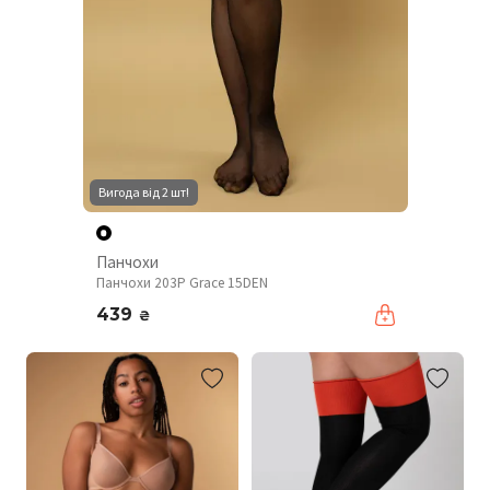
Вигода від 2 шт!
Панчохи
Панчохи 203P Grace 15DEN
439
₴