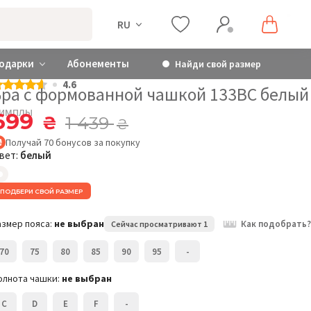
RU
одарки
Абонементы
Найди свой размер
4.6
Бра с формованной чашкой 133BC белый
имплы
699
₴
1 439
₴
Получай
70
бонусов
за покупку
вет:
белый
ПОДБЕРИ СВОЙ РАЗМЕР
азмер пояса:
не выбран
Как подобрать?
Сейчас просматривают 1
70
75
80
85
90
95
-
олнота чашки:
не выбран
C
D
E
F
-