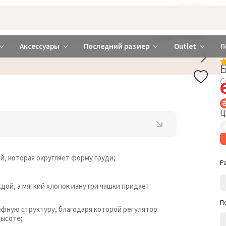
Бажаєте використовувати сайт українською мовою?
ТАК
abrabra ❤️ Киев и Украина
ДОБАВЬ ТРУСИКИ
Аксессуары
Последний размер
Outlet
П
С
Ц
й, которая округляет форму груди;
Р
ой, а мягкий хлопок изнутри чашки придает
П
ную структуру, благодаря которой регулятор
высоте;