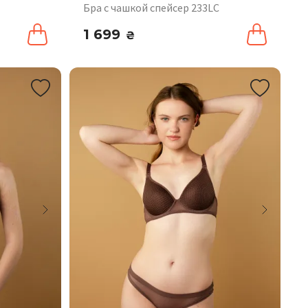
Бра с чашкой спейсер 233LC
1 699
₴