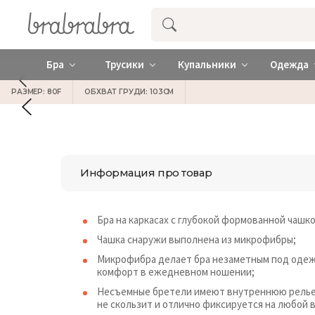
Купить нижнее женское белье ❤️ br
Бра
Трусики
Купальники
Одежда
РАЗМЕР: 80F
ОБХВАТ ГРУДИ: 103СМ
Информация про товар
Бра на каркасах с глубокой формованной чашко
Чашка снаружи выполнена из микрофибры;
Микрофибра делает бра незаметным под одежд
комфорт в ежедневном ношении;
Несъемные бретели имеют внутреннюю рельеф
не скользит и отлично фиксируется на любой 