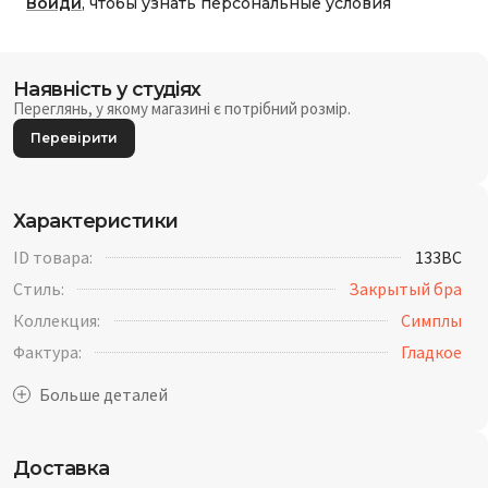
Войди
, чтобы узнать персональные условия
Наявність у студіях
Переглянь, у якому магазині є потрібний розмір.
Перевірити
Характеристики
ID товара:
133BC
Стиль:
Закрытый бра
Коллекция:
Симплы
Фактура:
Гладкое
Доставка