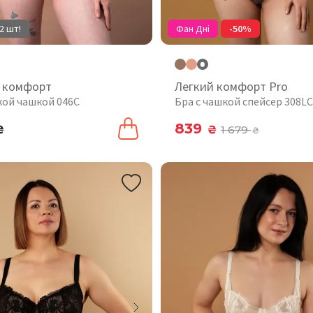
2 шт!
Фан Дні
-50%
 комфорт
Легкий комфорт Pro
кой чашкой 046C
Бра с чашкой спейсер 308LC
839
₴
₴
1 679
₴