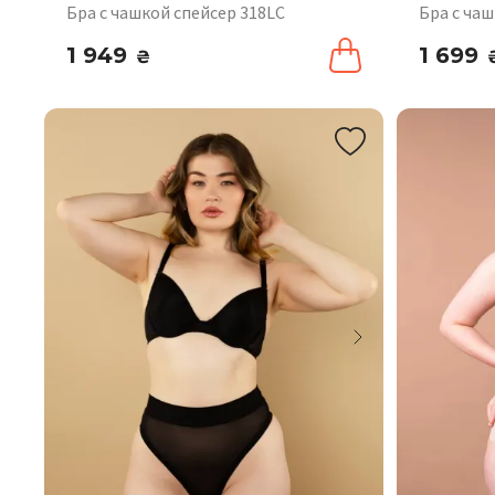
Бра с чашкой спейсер 318LC
Бра с чаш
1 949
1 699
₴