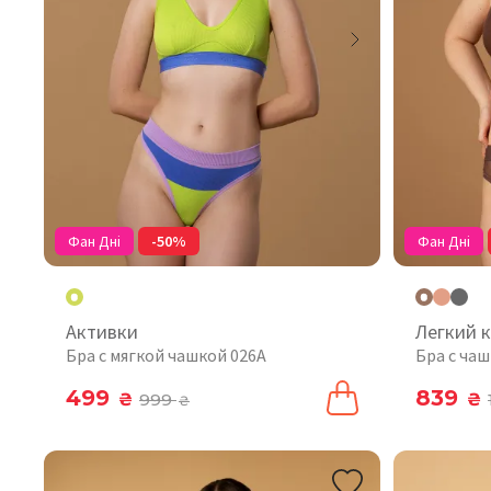
Фан Дні
-50%
Фан Дні
Активки
Легкий 
Бра с мягкой чашкой 026A
Бра с чаш
499
839
₴
999
₴
₴