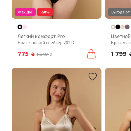
Фан Дні
-50%
Выгода от 
Легкий комфорт Pro
Цветной
Бра с чашкой спейсер 202LC
Бра с мяг
775
1 799
₴
1 549
₴