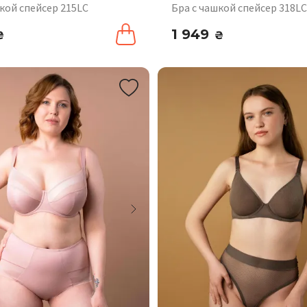
кой спейсер 215LC
Бра с чашкой спейсер 318LC
1 949
₴
₴