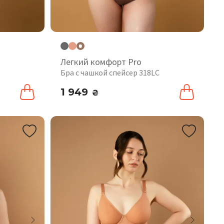
Легкий комфорт Pro
Бра с чашкой спейсер 318LC
1 949
₴