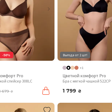
-50%
Выгода от 2 шт!
+1
комфорт Pro
Цветной комфорт Pro
кой спейсер 308LC
Бра с мягкой чашкой 522CP
1 799
1 679
₴
₴