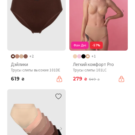
Фан Дні
-57%
+2
+1
Дэйлики
Легкий комфорт Pro
Трусы слипы высокие 101DE
Трусы слипы 101LC
619
279
₴
₴
649
₴