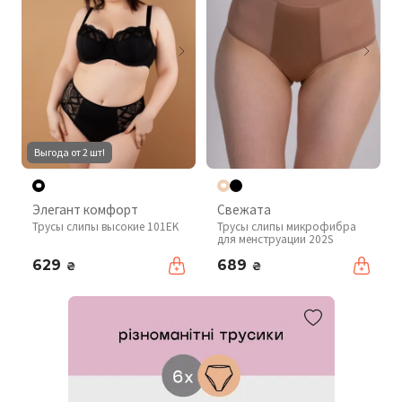
Выгода от 2 шт!
Элегант комфорт
Свежата
Трусы слипы высокие 101EK
Трусы слипы микрофибра
для менструации 202S
629
689
₴
₴