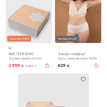
Сэкономь 1500 ₴
Выгода от 2 шт!
МИСТЕРИ БОКС
Элегант комфорт
Трусики стринги (10 шт)
Трусы слипы высокие 301EK
2 999
629
₴
₴
4 499
₴