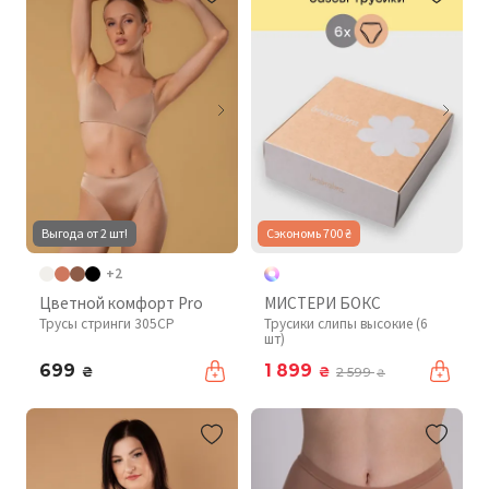
Выгода от 2 шт!
Сэкономь 700 ₴
+2
Цветной комфорт Pro
МИСТЕРИ БОКС
Трусы стринги 305CP
Трусики слипы высокие (6
шт)
699
1 899
₴
₴
2 599
₴