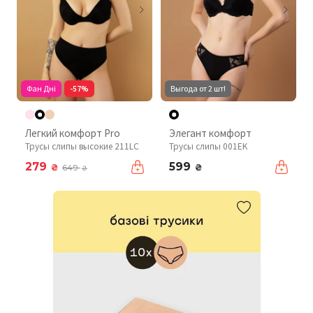
Фан Дні
-57%
Выгода от 2 шт!
Легкий комфорт Pro
Элегант комфорт
Трусы слипы высокие 211LC
Трусы слипы 001EK
279
599
₴
₴
649
₴