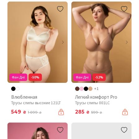
Фан Дні
-50%
Фан Дні
-52%
+1
Влюбленная
Легкий комфорт Pro
Трусы слипы высокие 121LT
Трусы слипы 001LC
549
285
₴
₴
1 099
599
₴
₴