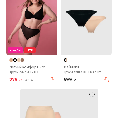
Фан Дні
-57%
Легкий комфорт Pro
Файники
Трусы слипы 121LC
Трусы танга 005FN (2 шт)
279
599
₴
₴
649
₴