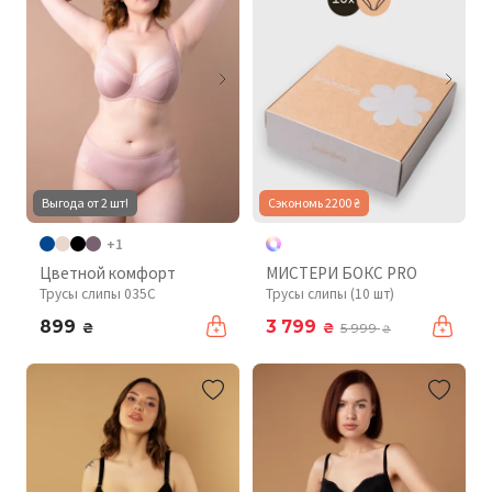
Выгода от 2 шт!
Сэкономь 2200 ₴
+1
Цветной комфорт
МИСТЕРИ БОКС PRO
Трусы слипы 035C
Трусы слипы (10 шт)
899
3 799
₴
₴
5 999
₴