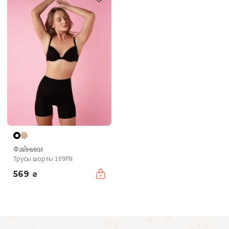
Файники
Трусы шорты 109FN
569
₴