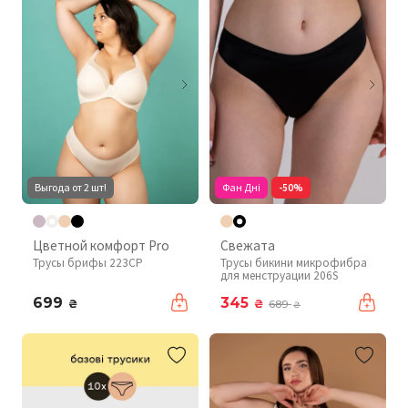
Выгода от 2 шт!
Фан Дні
-50%
Цветной комфорт Pro
Свежата
Трусы брифы 223CP
Трусы бикини микрофибра
для менструации 206S
699
345
₴
₴
689
₴