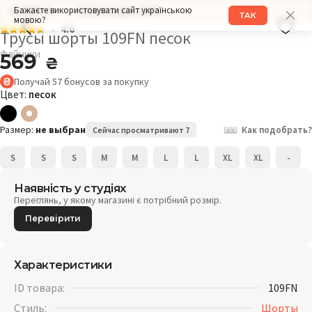
Бажаєте використовувати сайт українською
РАЗМЕР: M
ОБХВАТ БЕДЕР: 98СМ
ТАК
мовою?
4.6
Трусы шорты 109FN песок
Файники
569
₴
Получай
57
бонусов
за покупку
Цвет:
песок
Размер:
не выбран
Как подобрать?
Сейчас просматривают 7
S
S
S
M
M
L
L
XL
XL
-
Наявність у студіях
Переглянь, у якому магазині є потрібний розмір.
Перевірити
Характеристики
ID товара:
109FN
Стиль:
Шорты