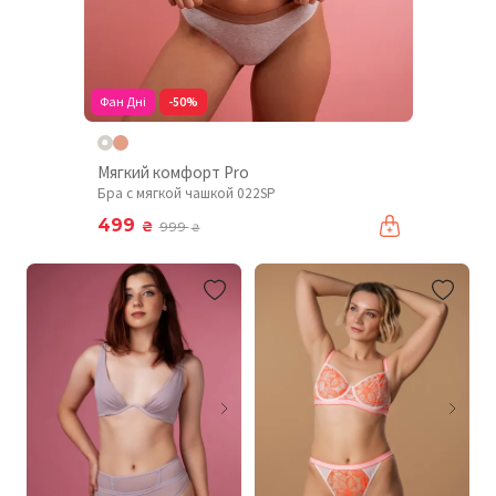
Фан Дні
-50%
Мягкий комфорт Pro
Бра с мягкой чашкой 022SP
499
₴
999
₴