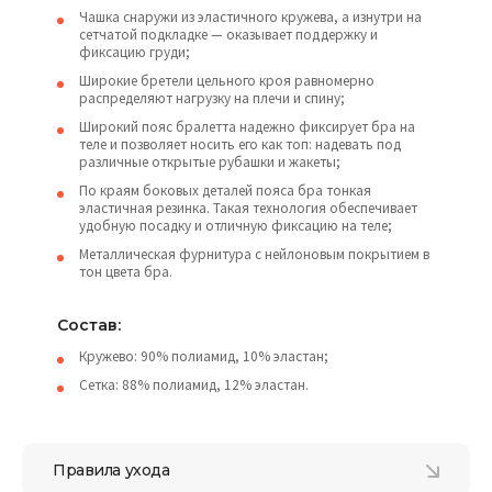
Чашка снаружи из эластичного кружева, а изнутри на
сетчатой ​​подкладке — оказывает поддержку и
фиксацию груди;
Широкие бретели цельного кроя равномерно
распределяют нагрузку на плечи и спину;
Широкий пояс бралетта надежно фиксирует бра на
теле и позволяет носить его как топ: надевать под
различные открытые рубашки и жакеты;
По краям боковых деталей пояса бра тонкая
эластичная резинка. Такая технология обеспечивает
удобную посадку и отличную фиксацию на теле;
Металлическая фурнитура с нейлоновым покрытием в
тон цвета бра.
Состав:
Кружево: 90% полиамид, 10% эластан;
Сетка: 88% полиамид, 12% эластан.
Правила ухода