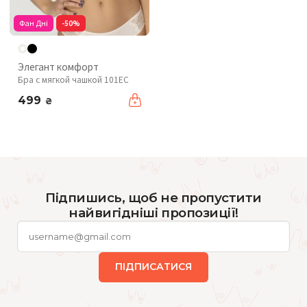
Фан Дні
-50%
Элегант комфорт
Бра с мягкой чашкой 101EC
499
₴
Підпишись, щоб не пропустити
найвигідніші пропозиції!
ПІДПИСАТИСЯ