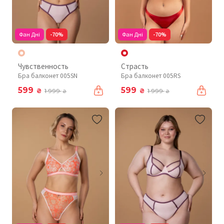
Фан Дні
-70%
Фан Дні
-70%
Чувственность
Страсть
Бра балконет 005SN
Бра балконет 005RS
599
599
₴
₴
1 999
1 999
₴
₴