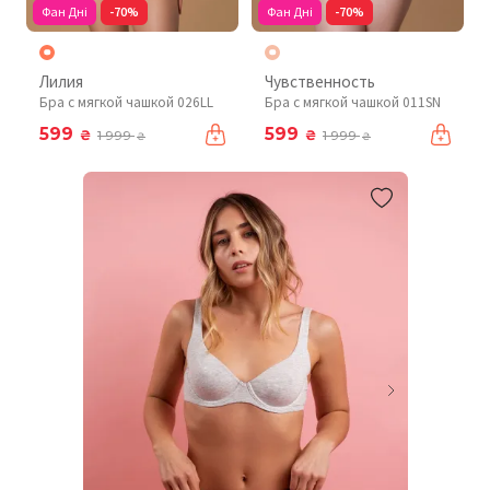
Фан Дні
-70%
Фан Дні
-70%
Лилия
Чувственность
Бра с мягкой чашкой 026LL
Бра с мягкой чашкой 011SN
599
599
₴
₴
1 999
1 999
₴
₴