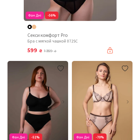
Фан Дні
-56%
Секси комфорт Pro
Бра с мягкой чашкой 072SC
599
₴
1 359
₴
Фан Дні
-51%
Фан Дні
-70%