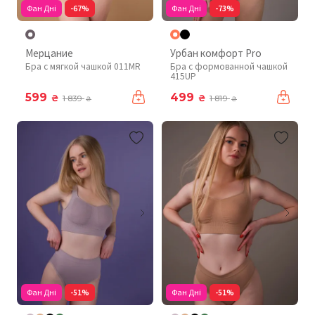
Фан Дні
-67%
Фан Дні
-73%
Мерцание
Урбан комфорт Pro
Бра с мягкой чашкой 011MR
Бра с формованной чашкой
415UP
599
499
₴
₴
1 839
1 819
₴
₴
Фан Дні
-51%
Фан Дні
-51%