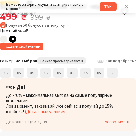
4.5
Бра с мягкой чашкой 101EC чёрный
Бажаєте використовувати сайт українською
ТАК
мовою?
Элегант комфорт
499
₴
999
₴
Получай
50
бонусов
за покупку
Цвет:
чёрный
ПОДБЕРИ СВОЙ РАЗМЕР
Размер:
не выбран
Как подобрать?
Сейчас просматривают 8
XS
XS
XS
XS
XS
XS
XS
XS
-
Фан Дні
До -70% – максимальная выгода на самые популярные
коллекции
Лови момент, заказывай уже сейчас и получай до 15%
кэшбека!
(Детальные условия)
До конца акции 2 дня
Ассортимент