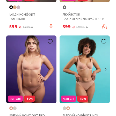
Боди комфорт
Любисток
Топ 006BD
Бра с мягкой чашкой 077LB
599
599
₴
₴
1 219
1 999
₴
₴
Фан Дні
-50%
Фан Дні
-50%
Мягкий комфорт Pro
Мягкий комфорт Pro