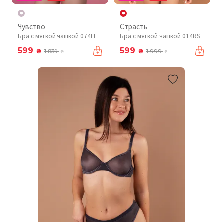
Чувство
Страсть
Бра с мягкой чашкой 074FL
Бра с мягкой чашкой 014RS
599
599
₴
₴
1 839
1 999
₴
₴