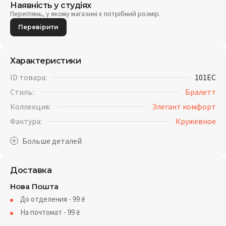
Наявність у студіях
Переглянь, у якому магазині є потрібний розмір.
Перевірити
Характеристики
ID товара:
101EC
Стиль:
Бралетт
Коллекция:
Элегант комфорт
Фактура:
Кружевное
Доставка
Нова Пошта
До отделения - 99
₴
На почтомат - 99
₴