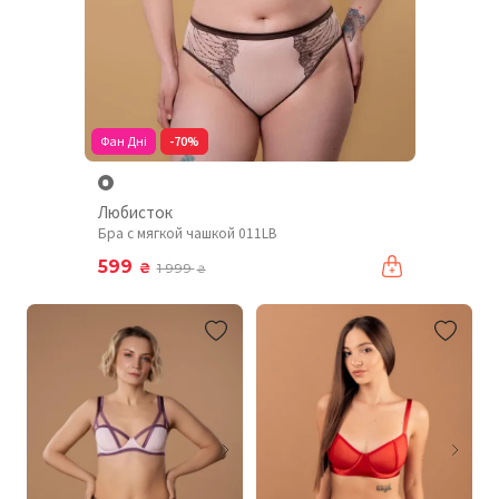
Фан Дні
-70%
Любисток
Бра с мягкой чашкой 011LB
599
₴
1 999
₴