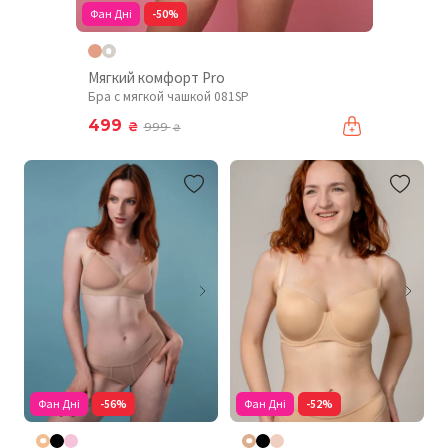
Фан Дні
-50%
Мягкий комфорт Pro
Бра с мягкой чашкой 081SP
499
₴
999
₴
Фан Дні
-56%
Фан Дні
-52%