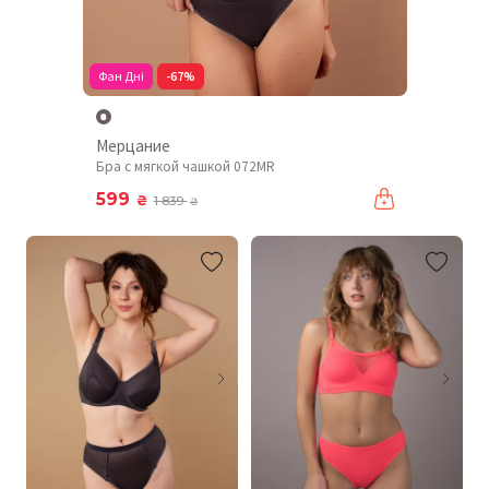
Фан Дні
-67%
Мерцание
Бра с мягкой чашкой 072MR
599
₴
1 839
₴