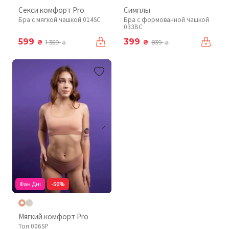
Секси комфорт Pro
Симплы
Бра с мягкой чашкой 014SC
Бра с формованной чашкой
033BC
599
399
₴
₴
1 359
839
₴
₴
Фан Дні
-50%
Мягкий комфорт Pro
Топ 006SP