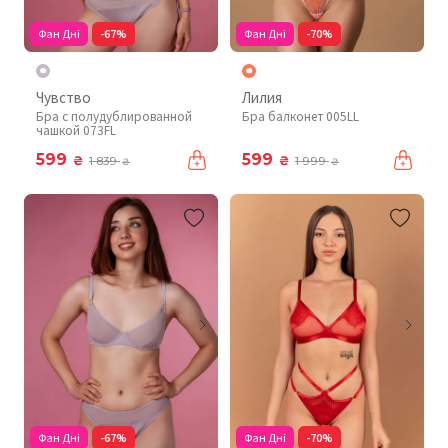
Фан Дні
-67%
Фан Дні
-70%
Чувство
Лилия
Бра с полудублированной
Бра балконет 005LL
чашкой 073FL
599
599
₴
₴
1 839
1 999
₴
₴
Фан Дні
-67%
Фан Дні
-70%