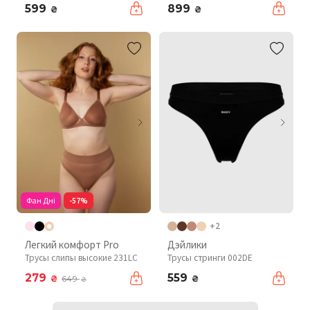
599
899
₴
₴
Фан Дні
-57%
+2
Легкий комфорт Pro
Дэйлики
Трусы слипы высокие 231LC
Трусы стринги 002DE
279
559
₴
₴
649
₴