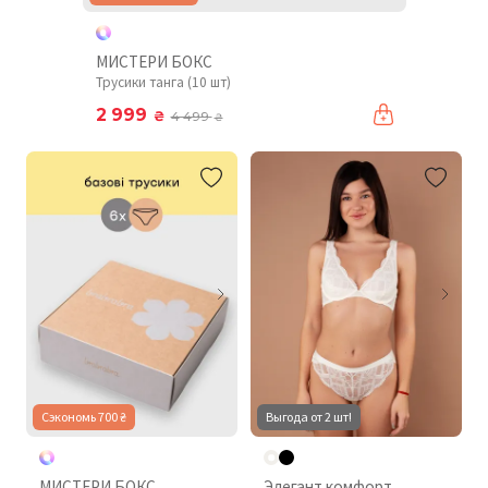
МИСТЕРИ БОКС
Трусики танга (10 шт)
2 999
₴
4 499
₴
Сэкономь 700 ₴
Выгода от 2 шт!
МИСТЕРИ БОКС
Элегант комфорт