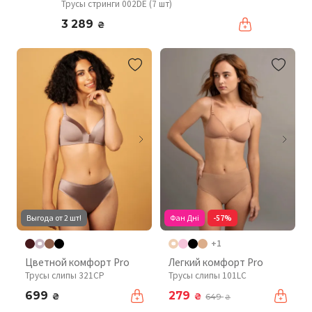
Трусы стринги 002DE (7 шт)
3 289
₴
Выгода от 2 шт!
Фан Дні
-57%
+1
Цветной комфорт Pro
Легкий комфорт Pro
Трусы слипы 321CP
Трусы слипы 101LC
699
279
₴
₴
649
₴