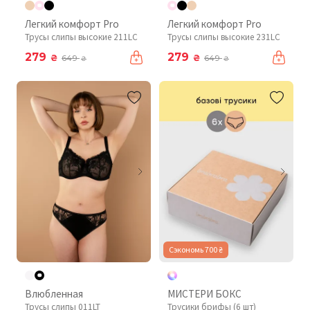
Легкий комфорт Pro
Легкий комфорт Pro
Трусы слипы высокие 211LC
Трусы слипы высокие 231LC
279
279
₴
₴
649
649
₴
₴
Сэкономь 700 ₴
Влюбленная
МИСТЕРИ БОКС
Трусы слипы 011LT
Трусики брифы (6 шт)