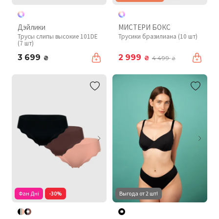
Дэйлики
МИСТЕРИ БОКС
Трусы слипы высокие 101DE
Трусики бразилиана (10 шт)
(7 шт)
3 699
2 999
₴
₴
4 499
₴
Фан Дні
-30%
Выгода от 2 шт!