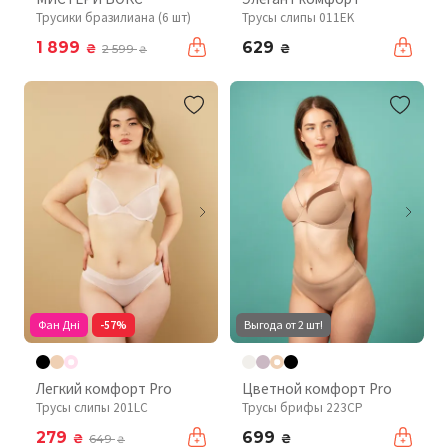
Трусики бразилиана (6 шт)
Трусы слипы 011EK
1 899
629
₴
₴
2 599
₴
Фан Дні
-57%
Выгода от 2 шт!
Легкий комфорт Pro
Цветной комфорт Pro
Трусы слипы 201LC
Трусы брифы 223CP
279
699
₴
₴
649
₴