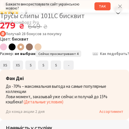
Бажаєте використовувати сайт українською
РАЗМЕР: S
ОБХВАТ БЕДЕР: 94СМ
ТАК
мовою?
5
Трусы слипы 101LC бисквит
Легкий комфорт Pro
279
₴
649
₴
Получай
28
бонусов
за покупку
Цвет:
бисквит
Размер:
не выбран
Как подобрать?
Сейчас просматривают 4
XS
XS
S
S
S
-
Фан Дні
До -70% – максимальная выгода на самые популярные
коллекции
Лови момент, заказывай уже сейчас и получай до 15%
кэшбека!
(Детальные условия)
До конца акции 2 дня
Ассортимент
Наявність у студіях