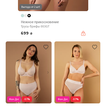
Выгода от 2 шт!
Нежное прикосновение
Трусы брифы 003GT
699
₴
Фан Дні
-57%
Фан Дні
-57%