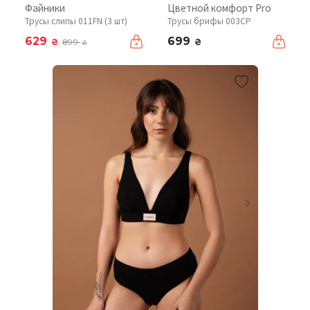
Файники
Цветной комфорт Pro
Трусы слипы 011FN (3 шт)
Трусы брифы 003CP
629
699
₴
₴
899
₴