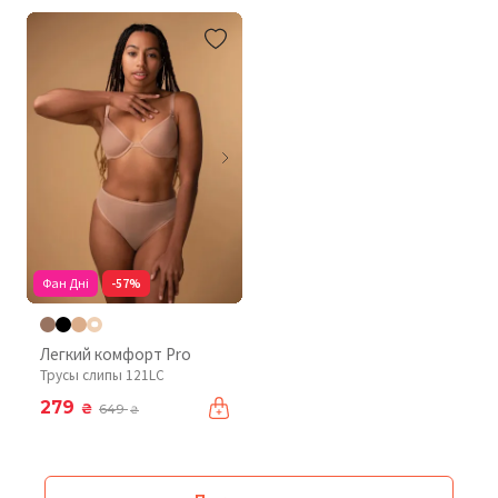
Фан Дні
-57%
Легкий комфорт Pro
Трусы слипы 121LC
279
₴
649
₴