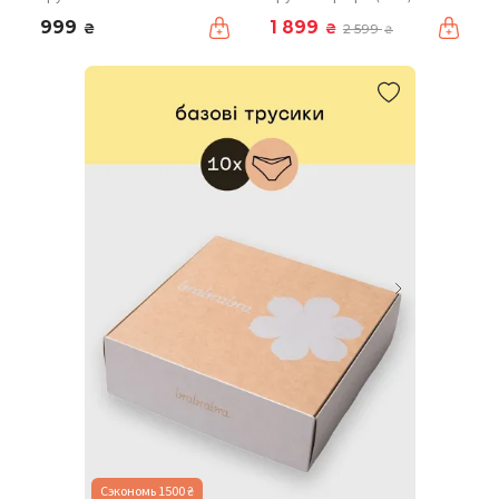
999
1 899
₴
₴
2 599
₴
Сэкономь 1500 ₴