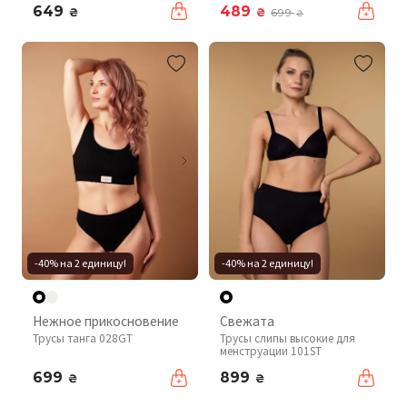
649
489
₴
₴
699
₴
-40% на 2 единицу!
-40% на 2 единицу!
Нежное прикосновение
Свежата
Трусы танга 028GT
Трусы слипы высокие для
менструации 101ST
699
899
₴
₴