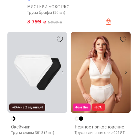
МИСТЕРИ БОКС PRO
Трусы брифы (10 шт)
3 799
₴
5 999
₴
-40% на 2 единицу!
Фан Дні
-30%
Окейчики
Нежное прикосновение
Трусы слипы 301S (2 шт)
Трусы слипы високие 021GT