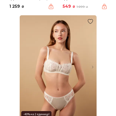
1 259
549
₴
₴
1 099
₴
-40% на 2 единицу!