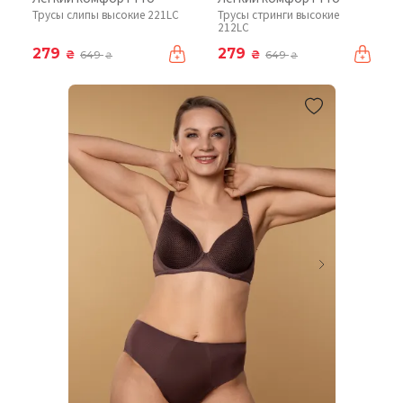
Трусы слипы высокие 221LC
Трусы стринги высокие
212LC
279
279
₴
₴
649
649
₴
₴