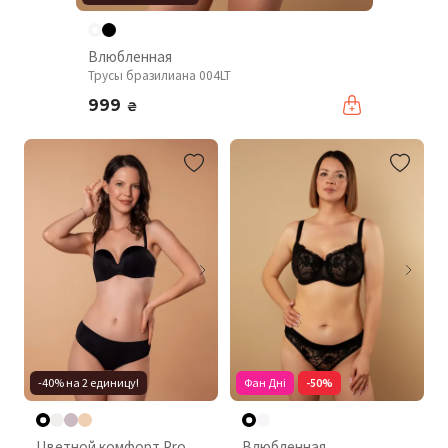
Влюбленная
Трусы бразилиана 004LT
999
₴
-40% на 2 единицу!
Фан Дні
-50%
Цветной комфорт Pro
Влюбленная