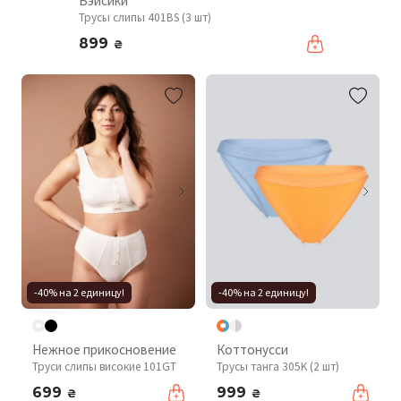
Бэйсики
Трусы слипы 401BS (3 шт)
899
₴
-40% на 2 единицу!
-40% на 2 единицу!
Нежное прикосновение
Коттонусси
Труси слипы високие 101GT
Трусы танга 305K (2 шт)
699
999
₴
₴