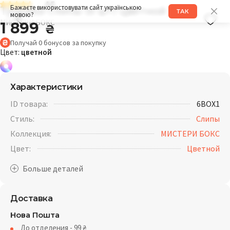
4.5
Трусики слипы (6 шт) цветной
Бажаєте використовувати сайт українською
ТАК
мовою?
МИСТЕРИ БОКС
1 899
₴
Получай
0
бонусов
за покупку
Цвет:
цветной
Характеристики
ID товара:
6BOX1
Стиль:
Слипы
Коллекция:
МИСТЕРИ БОКС
Цвет:
Цветной
Доставка
Нова Пошта
До отделения - 99
₴