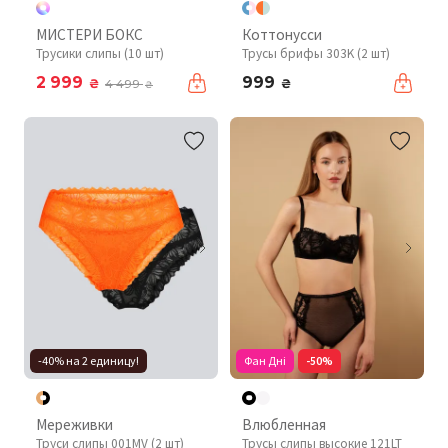
МИСТЕРИ БОКС
Коттонусси
Трусики слипы (10 шт)
Трусы брифы 303K (2 шт)
2 999
999
₴
₴
4 499
₴
-40% на 2 единицу!
Фан Дні
-50%
Мереживки
Влюбленная
Труси слипы 001MV (2 шт)
Трусы слипы высокие 121LT