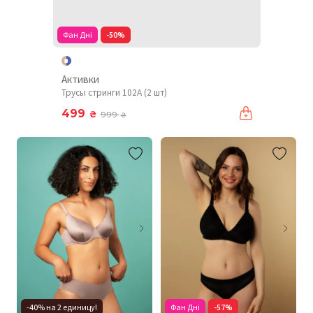
Фан Дні
-50%
Активки
Трусы стринги 102A (2 шт)
499
₴
999
₴
-40% на 2 единицу!
Фан Дні
-57%