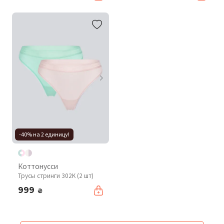
-40% на 2 единицу!
Коттонусси
Трусы стринги 302K (2 шт)
999
₴