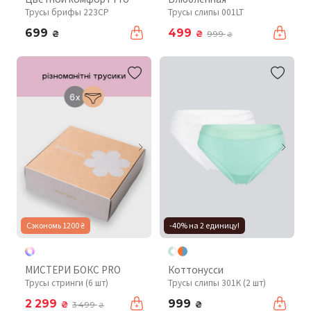
Трусы брифы 223CP
Трусы слипы 001LT
699
499
₴
₴
999
₴
Сэкономь 1200 ₴
-40% на 2 единицу!
МИСТЕРИ БОКС PRO
Коттонусси
Трусы стринги (6 шт)
Трусы слипы 301K (2 шт)
2 299
999
₴
₴
3 499
₴