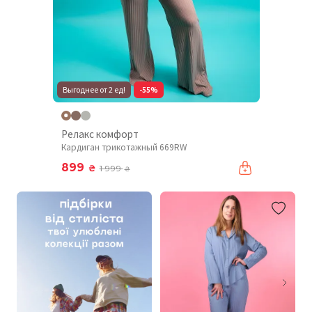
Выгоднее от 2 ед!
-55%
Релакс комфорт
Кардиган трикотажный 669RW
899
₴
1 999
₴