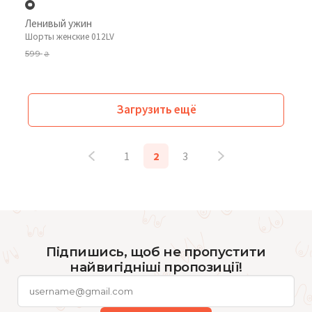
Ленивый ужин
Шорты женские 012LV
599
₴
Загрузить ещё
1
2
3
Підпишись, щоб не пропустити
найвигідніші пропозиції!