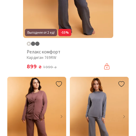
Выгоднее от 2 ед!
-55%
Релакс комфорт
Кардиган 769RW
899
₴
1 999
₴