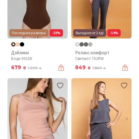
Последние размеры
-38%
Выгоднее от 2 ед!
-54%
Дэйлики
Релакс комфорт
Боди 001DE
Свитшот 702RW
679
849
₴
₴
1 099
1 849
₴
₴