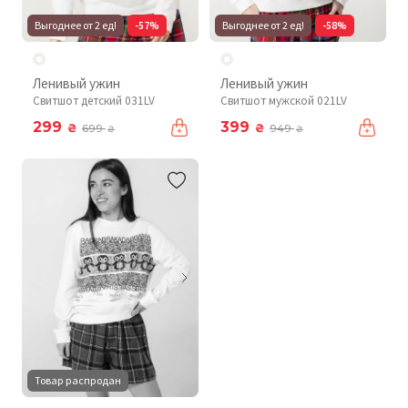
Выгоднее от 2 ед!
-57%
Выгоднее от 2 ед!
-58%
Ленивый ужин
Ленивый ужин
Свитшот детский 031LV
Свитшот мужской 021LV
299
399
₴
₴
699
949
₴
₴
Товар распродан