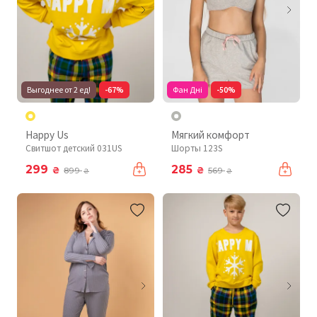
Выгоднее от 2 ед!
-67%
Фан Дні
-50%
Happy Us
Мягкий комфорт
Свитшот детский 031US
Шорты 123S
299
285
₴
₴
899
569
₴
₴