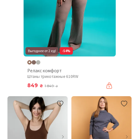
Выгоднее от 2 ед!
-54%
Релакс комфорт
Штаны трикотажные 610RW
849
₴
1 849
₴