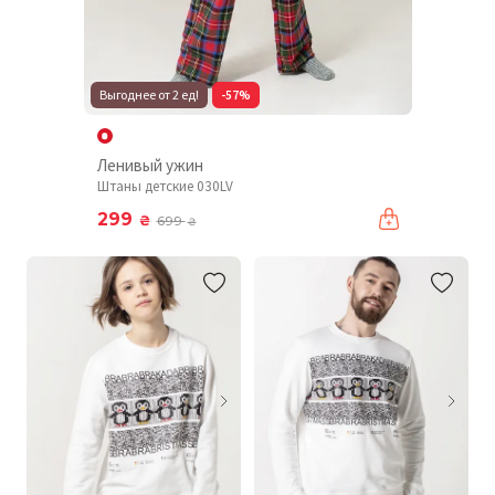
Выгоднее от 2 ед!
-57%
Ленивый ужин
Штаны детские 030LV
299
₴
699
₴