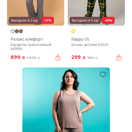
Выгоднее от 2 ед!
-55%
Выгоднее от 2 ед!
-60%
Релакс комфорт
Happy Us
Кардиган трикотажный
Штаны детские 030US
669RW
899
299
₴
₴
1 999
749
₴
₴