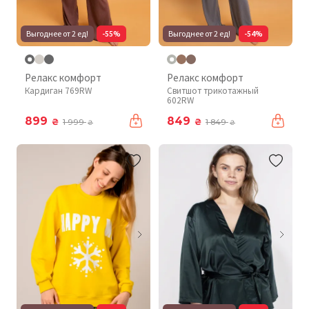
Выгоднее от 2 ед!
-55%
Выгоднее от 2 ед!
-54%
Релакс комфорт
Релакс комфорт
Кардиган 769RW
Свитшот трикотажный
602RW
899
849
₴
₴
1 999
1 849
₴
₴