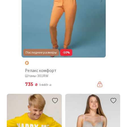
Последние размеры
-50%
Релакс комфорт
Штаны 301RW
735
₴
1 469
₴