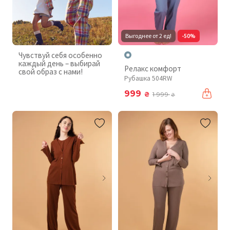
Выгоднее от 2 ед!
-50%
Чувствуй себя особенно
каждый день – выбирай
Релакс комфорт
свой образ с нами!
Рубашка 504RW
999
₴
1 999
₴