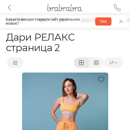
Бажаєте використовувати сайт українською
Дари БРА
Дари ТРУСИКИ
Дари КОМПЛЕКТ
Д
ТАК
мовою?
Дари РЕЛАКС
страница 2