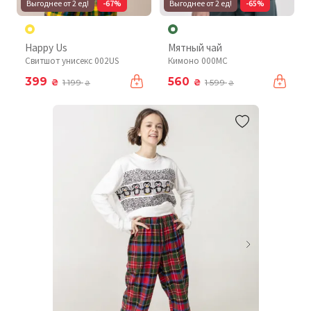
Выгоднее от 2 ед!
-67%
Выгоднее от 2 ед!
-65%
Happy Us
Мятный чай
Свитшот унисекс 002US
Кимоно 000MC
399
560
₴
₴
1 199
1 599
₴
₴