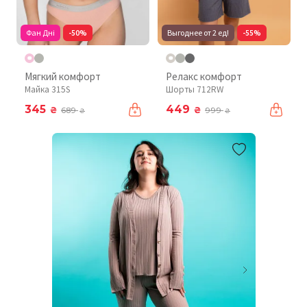
Фан Дні
-50%
Выгоднее от 2 ед!
-55%
Мягкий комфорт
Релакс комфорт
Майка 315S
Шорты 712RW
345
449
₴
₴
689
999
₴
₴