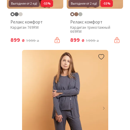
Выгоднее от 2 ед!
-55%
Выгоднее от 2 ед!
-55%
Релакс комфорт
Релакс комфорт
Кардиган 769RW
Кардиган трикотажный
669RW
899
899
₴
₴
1 999
1 999
₴
₴