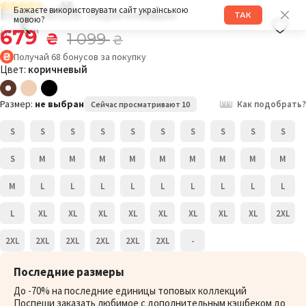
4.5
Боди 001DE коричневый
Бажаєте використовувати сайт українською
ТАК
мовою?
Дэйлики
679
₴
1 099
₴
Получай
68
бонусов
за покупку
Цвет:
коричневый
Размер:
не выбран
Как подобрать?
Сейчас просматривают 10
S
S
S
S
S
S
S
S
S
S
S
M
M
M
M
M
M
M
M
M
M
L
L
L
L
L
L
L
L
L
L
XL
XL
XL
XL
XL
XL
XL
XL
2XL
2XL
2XL
2XL
2XL
2XL
2XL
-
Последние размеры
До -70% на последние единицы топовых коллекций
Поспеши заказать любимое с дополнительным кэшбеком до