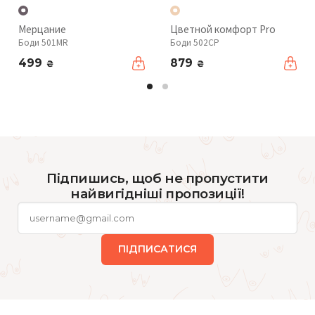
Мерцание
Цветной комфорт Pro
Боди 501MR
Боди 502CP
499
879
₴
₴
Підпишись, щоб не пропустити
найвигідніші пропозиції!
ПІДПИСАТИСЯ