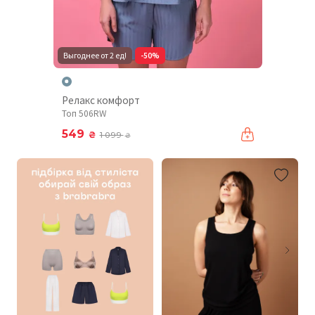
Выгоднее от 2 ед!
-50%
Релакс комфорт
Топ 506RW
549
₴
1 099
₴