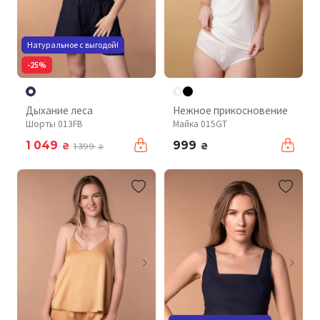
Натуральное с выгодой!
-25%
Дыхание леса
Нежное прикосновение
Шорты 013FB
Майка 015GT
1 049
999
₴
₴
1 399
₴