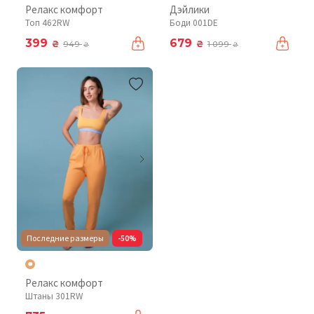
Релакс комфорт
Дэйлики
Топ 462RW
Боди 001DE
399
679
₴
₴
949
1 099
₴
₴
Последние размеры
-50%
Релакс комфорт
Штаны 301RW