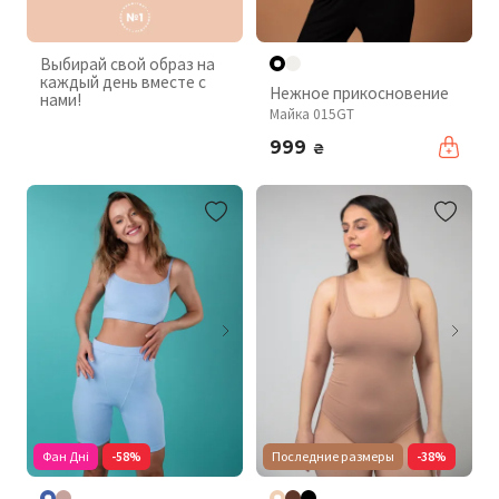
Выбирай свой образ на
каждый день вместе с
Нежное прикосновение
нами!
Майка 015GT
999
₴
Фан Дні
-58%
Последние размеры
-38%