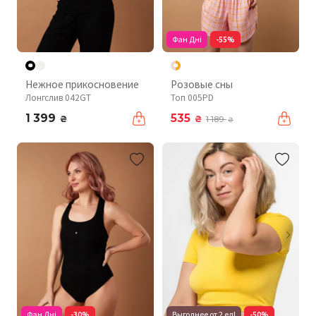
Фан Дні
-55%
Нежное прикосновение
Розовые сны
Лонгслив 042GT
Топ 005PD
1 399
535
₴
₴
1 189
₴
Фан Дні
-30%
Выгоднее от 2 ед!
-50%