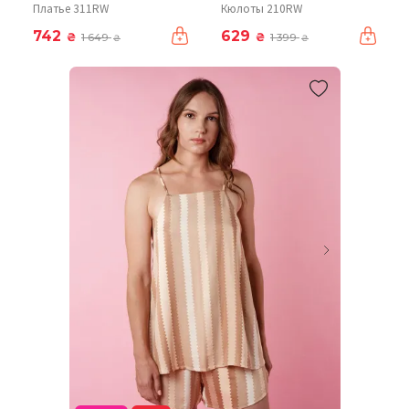
Платье 311RW
Кюлоты 210RW
742
629
₴
₴
1 649
1 399
₴
₴