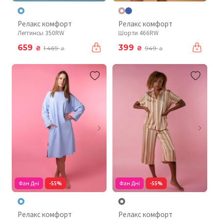
Релакс комфорт
Релакс комфорт
Леггинсы 350RW
Шорти 466RW
659
399
₴
₴
1 469
949
₴
₴
Фан Дні
-55%
Фан Дні
-55%
Релакс комфорт
Релакс комфорт