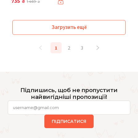
735
₴
1 469
₴
Загрузить ещё
1
2
3
Підпишись, щоб не пропустити
найвигідніші пропозиції!
ПІДПИСАТИСЯ