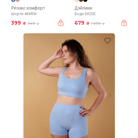
Релакс комфорт
Дэйлики
Шорти 466RW
Боди 001DE
399
679
₴
₴
949
1 099
₴
₴