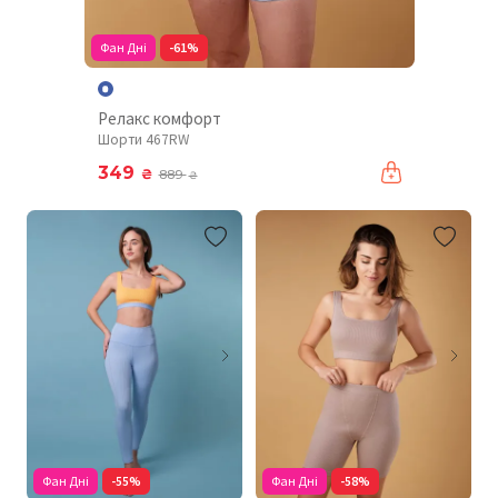
Фан Дні
-61%
Релакс комфорт
Шорти 467RW
349
₴
889
₴
Фан Дні
-55%
Фан Дні
-58%