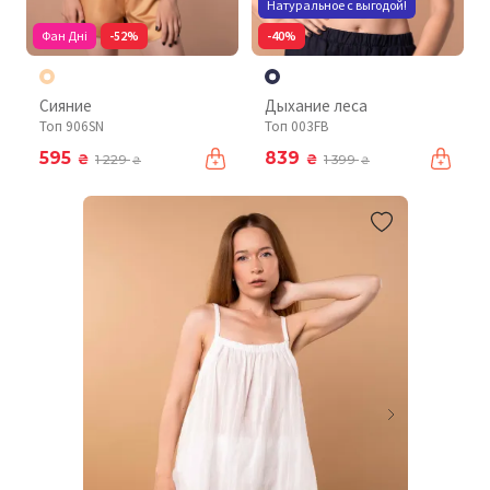
Натуральное с выгодой!
Фан Дні
-52%
-40%
Сияние
Дыхание леса
Топ 906SN
Топ 003FB
595
839
₴
₴
1 229
1 399
₴
₴