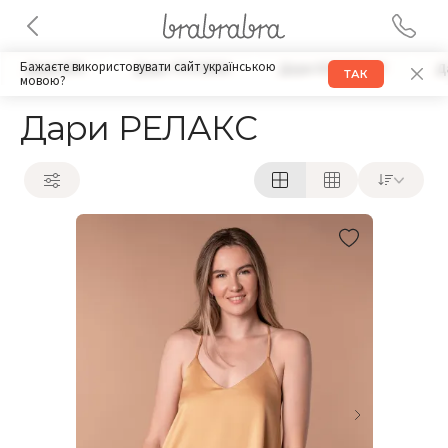
Бажаєте використовувати сайт українською
Дари БРА
Дари ТРУСИКИ
Дари КОМПЛЕКТ
Д
ТАК
мовою?
Дари РЕЛАКС