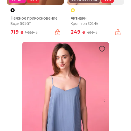
Нежное прикосновение
Активки
Боди 501GT
Кроп-топ 3014A
719
249
₴
₴
1 029
499
₴
₴