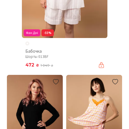
Фан Дні
-55%
Бабочка
Шорты 013BF
472
₴
1 049
₴