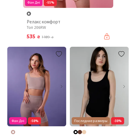
Фан Дні
-55%
Релакс комфорт
Топ 206RW
535
₴
1 189
₴
Фан Дні
-58%
Последние размеры
-38%