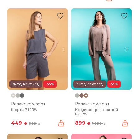
Выгоднее от 2 ед!
-55%
Выгоднее от 2 ед!
-55%
Релакс комфорт
Релакс комфорт
Шорты 712RW
Кардиган трикотажный
669RW
449
899
₴
₴
999
1 999
₴
₴