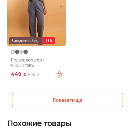
Выгоднее от 2 ед!
-55%
Релакс комфорт
Майка 770RW
449
₴
999
₴
Показати ще
Похожие товары