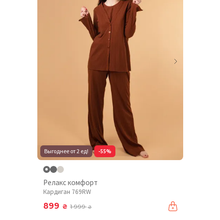
Выгоднее от 2 ед!
-55%
Релакс комфорт
Кардиган 769RW
899
₴
1 999
₴