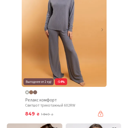
Выгоднее от 2 ед!
-54%
Релакс комфорт
Свитшот трикотажный 602RW
849
₴
1 849
₴