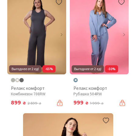
Выгоднее от 2 ед!
-65%
Выгоднее от 2 ед!
-50%
Релакс комфорт
Релакс комфорт
Комбинезон 708RW
Рубашка 504RW
899
999
₴
₴
2 599
1 999
₴
₴