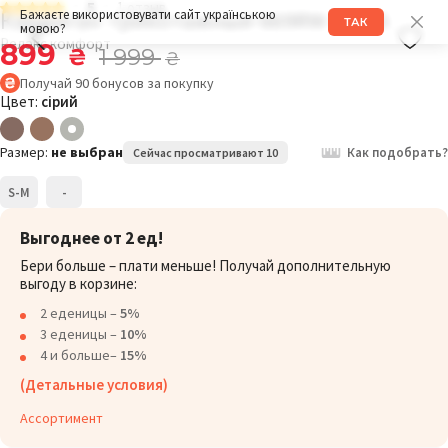
5
1 отзыв
Кардиган трикотажный 669RW сірий
Бажаєте використовувати сайт українською
ТАК
мовою?
Релакс комфорт
899
₴
1 999
₴
Получай
90
бонусов
за покупку
Цвет:
сірий
Размер:
не выбран
Как подобрать?
Сейчас просматривают 10
S-M
-
Выгоднее от 2 ед!
Бери больше – плати меньше! Получай дополнительную
выгоду в корзине:
2 еденицы –
5%
3 еденицы –
10%
4 и больше–
15%
(Детальные условия)
Ассортимент