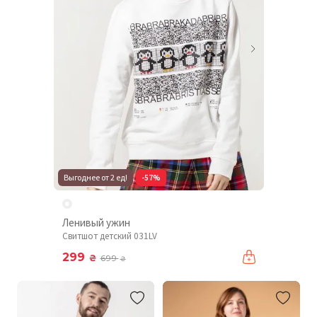
Выгоднее от 2 ед!
-57%
Ленивый ужин
Свитшот детский 031LV
299
₴
699
₴