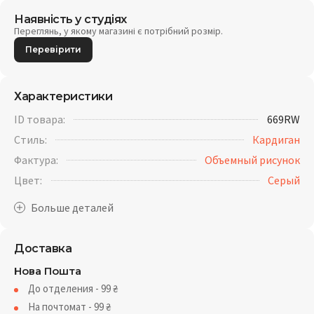
Наявність у студіях
Переглянь, у якому магазині є потрібний розмір.
Перевірити
Характеристики
ID товара:
669RW
Стиль:
Кардиган
Фактура:
Объемный рисунок
Цвет:
Серый
Доставка
Нова Пошта
До отделения - 99
₴
На почтомат - 99
₴