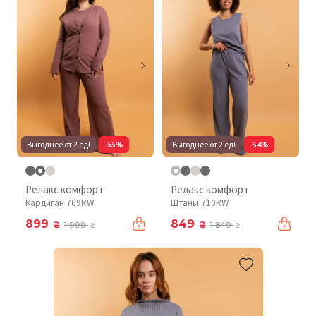
Выгоднее от 2 ед!
-55%
Выгоднее от 2 ед!
-54%
Релакс комфорт
Релакс комфорт
Кардиган 769RW
Штаны 710RW
899
849
₴
₴
1 999
1 849
₴
₴