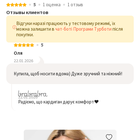
5
1 оценка
1 отзыв
Отзывы клиентов
Відгуки наразі працюють у тестовому режимі, їх
можна залишити в
чат-боті Програми Турботи
після
покупки.
5
Оля
22.01.2026
Купила, щоб носити вдома) Дуже зручний та ніжний!
22.01.2026
Радіємо, що кардиган дарує комфорт❤️