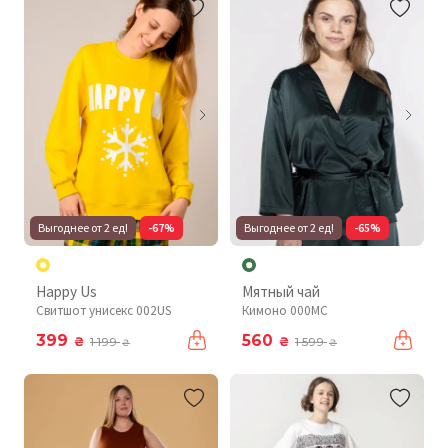
Выгоднее от 2 ед!
-67%
Выгоднее от 2 ед!
-65%
Happy Us
Мятный чай
Свитшот унисекс 002US
Кимоно 000MC
399
560
₴
₴
1 199
1 599
₴
₴