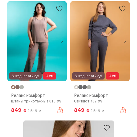
Выгоднее от 2 ед!
-54%
Выгоднее от 2 ед!
-54%
Релакс комфорт
Релакс комфорт
Штаны трикотажные 610RW
Свитшот 702RW
849
849
₴
₴
1 849
1 849
₴
₴