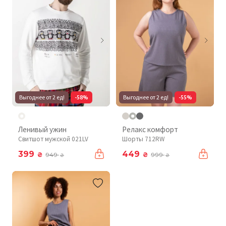
Выгоднее от 2 ед!
-58%
Выгоднее от 2 ед!
-55%
Ленивый ужин
Релакс комфорт
Свитшот мужской 021LV
Шорты 712RW
399
449
₴
₴
949
999
₴
₴