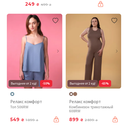
249
₴
499
₴
Выгоднее от 2 ед!
-50%
Выгоднее от 2 ед!
-65%
Релакс комфорт
Релакс комфорт
Топ 506RW
Комбинезон трикотажный
608RW
549
899
₴
₴
1 099
2 599
₴
₴