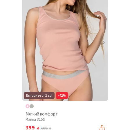
Выгоднее от 2 ед!
-42%
Мягкий комфорт
Майка 315S
399
₴
689
₴