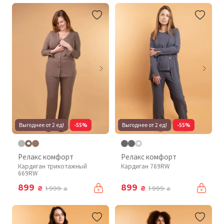
Выгоднее от 2 ед!
-55%
Выгоднее от 2 ед!
-55%
Релакс комфорт
Релакс комфорт
Кардиган трикотажный
Кардиган 769RW
669RW
899
899
₴
₴
1 999
1 999
₴
₴