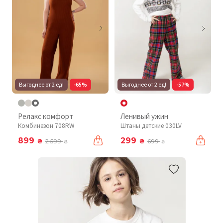
Выгоднее от 2 ед!
-65%
Выгоднее от 2 ед!
-57%
Релакс комфорт
Ленивый ужин
Комбинезон 708RW
Штаны детские 030LV
899
299
₴
₴
2 599
699
₴
₴