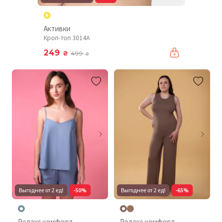
Активки
Кроп-топ 3014A
249
₴
499
₴
Выгоднее от 2 ед!
-50%
Выгоднее от 2 ед!
-65%
Релакс комфорт
Релакс комфорт