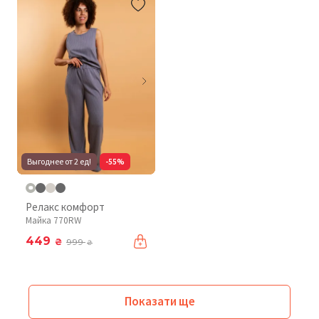
Выгоднее от 2 ед!
-55%
Релакс комфорт
Майка 770RW
449
₴
999
₴
Показати ще