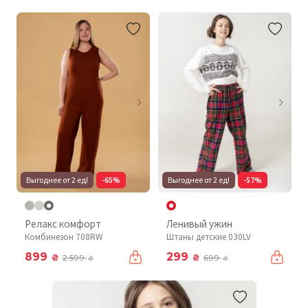
Выгоднее от 2 ед!
-65%
Выгоднее от 2 ед!
-57%
Релакс комфорт
Ленивый ужин
Комбинезон 708RW
Штаны детские 030LV
899
299
₴
₴
2 599
699
₴
₴