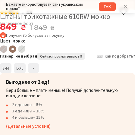
Бажаєте використовувати сайт українською
РАЗМЕР: L-XL
РОСТ: 169СМ
ТАК
мовою?
4.5
Штаны трикотажные 610RW мокко
Релакс комфорт
849
₴
1 849
₴
Получай
85
бонусов
за покупку
Цвет:
мокко
Размер:
не выбран
Как подобрать?
Сейчас просматривают 9
S-M
L-XL
-
Выгоднее от 2 ед!
Бери больше – плати меньше! Получай дополнительную
выгоду в корзине:
2 еденицы –
5%
3 еденицы –
10%
4 и больше–
15%
(Детальные условия)