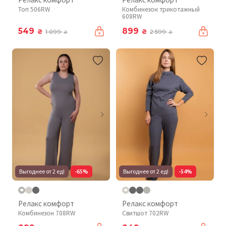
Топ 506RW
Комбинезон трикотажный
608RW
549
899
₴
₴
1 099
2 599
₴
₴
Выгоднее от 2 ед!
-65%
Выгоднее от 2 ед!
-54%
Релакс комфорт
Релакс комфорт
Комбинезон 708RW
Свитшот 702RW