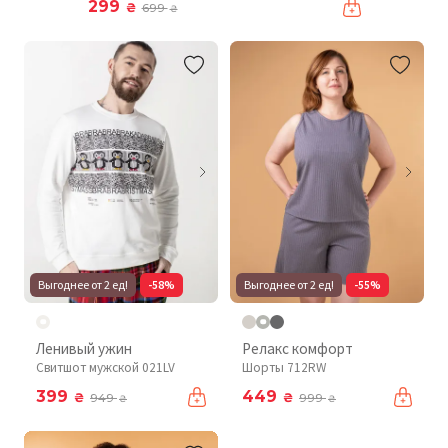
299
₴
699
₴
Выгоднее от 2 ед!
-58%
Выгоднее от 2 ед!
-55%
Ленивый ужин
Релакс комфорт
Свитшот мужской 021LV
Шорты 712RW
399
449
₴
₴
949
999
₴
₴