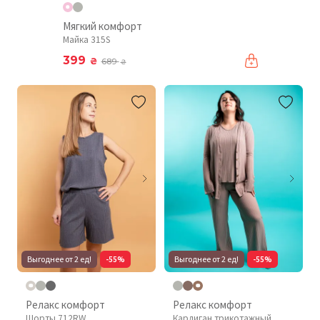
Мягкий комфорт
Майка 315S
399
₴
689
₴
Выгоднее от 2 ед!
-55%
Выгоднее от 2 ед!
-55%
Релакс комфорт
Релакс комфорт
Шорты 712RW
Кардиган трикотажный