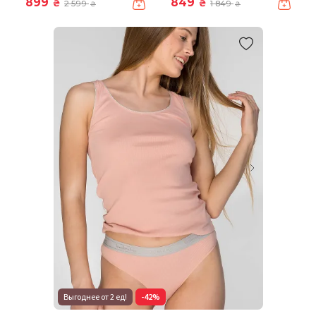
899
849
₴
₴
2 599
1 849
₴
₴
Выгоднее от 2 ед!
-42%