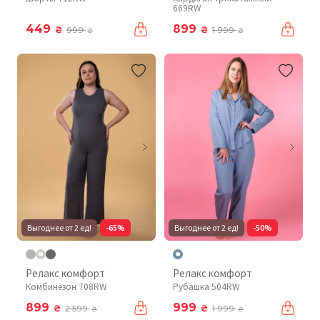
669RW
449
899
₴
₴
999
1 999
₴
₴
Выгоднее от 2 ед!
-65%
Выгоднее от 2 ед!
-50%
Релакс комфорт
Релакс комфорт
Комбинезон 708RW
Рубашка 504RW
899
999
₴
₴
2 599
1 999
₴
₴