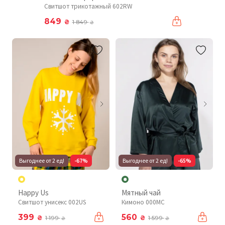
Свитшот трикотажный 602RW
849
₴
1 849
₴
Выгоднее от 2 ед!
-67%
Выгоднее от 2 ед!
-65%
Happy Us
Мятный чай
Свитшот унисекс 002US
Кимоно 000MC
399
560
₴
₴
1 199
1 599
₴
₴