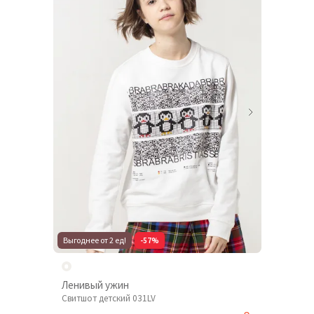
Выгоднее от 2 ед!
-57%
Ленивый ужин
Свитшот детский 031LV