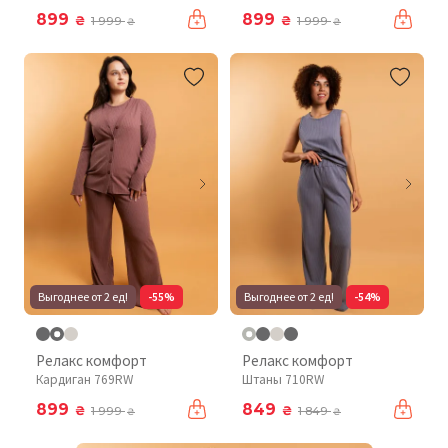
899
899
₴
₴
1 999
1 999
₴
₴
Выгоднее от 2 ед!
-55%
Выгоднее от 2 ед!
-54%
Релакс комфорт
Релакс комфорт
Кардиган 769RW
Штаны 710RW
899
849
₴
₴
1 999
1 849
₴
₴