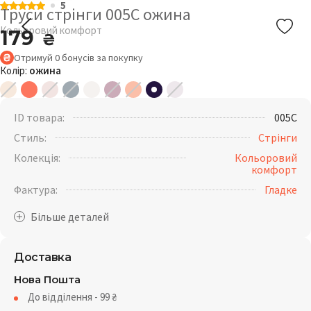
5
Труси стрінги 005C ожина
Кольоровий комфорт
179
₴
Отримуй
0
бонусів
за покупку
Колір:
ожина
ID товара:
005C
Стиль:
Стрінги
Колекція:
Кольоровий
комфорт
Фактура:
Гладке
Доставка
Нова Пошта
До відділення - 99
₴