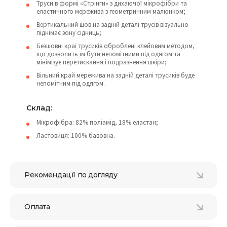
Труси в формі «Стрінги» з дихаючої мікрофібри та
еластичного мережива з геометричним малюнком;
Вертикальний шов на задній деталі трусів візуально
піднімає зону сідниць;
Безшовні краї трусиків оброблені клейовим методом,
що дозволить їм бути непомітними під одягом та
мінімізує перетискання і подразнення шкіри;
Вільний край мережива на задній деталі трусиків буде
непомітним під одягом.
Склад:
Мікрофібра: 82% поліамід, 18% еластан;
Ластовиця: 100% бавовна.
Рекомендації по догляду
Оплата