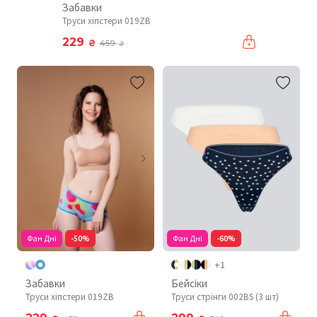
Забавки
Труси хіпстери 019ZB
229
₴
459
₴
Фан Дні
-50%
Фан Дні
-60%
+1
Забавки
Бейсіки
Труси хіпстери 019ZB
Труси стрінги 002BS (3 шт)