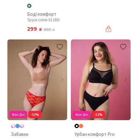
Боді комфорт
Труси сліпи 011BD
299
₴
699
₴
Фан Дні
-50%
Фан Дні
-52%
Забавки
Урбан комфорт Pro