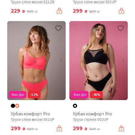
Труси сліпи високі 021ZB
Труси сліпи високі 001UP
229
299
₴
₴
459
629
₴
₴
Фан Дні
-52%
Фан Дні
-46%
Урбан комфорт Pro
Урбан комфорт Pro
Труси сліпи високі 001UP
Труси стрінги 002UP
299
299
₴
₴
629
549
₴
₴