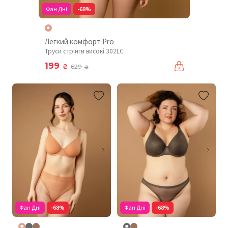
Фан Дні
-68%
Легкий комфорт Pro
Труси стрінги високі 302LC
199
₴
629
₴
Фан Дні
-68%
Фан Дні
-68%