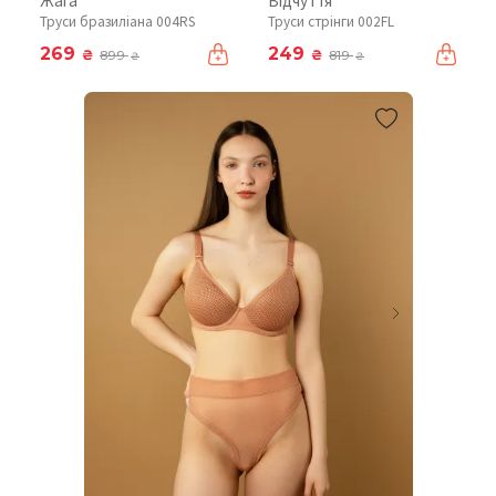
Жага
Відчуття
Труси бразиліана 004RS
Труси стрінги 002FL
269
249
₴
₴
899
819
₴
₴