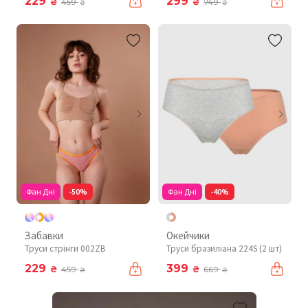
229
299
₴
₴
459
749
₴
₴
Фан Дні
-50%
Фан Дні
-40%
Забавки
Окейчики
Труси стрінги 002ZB
Труси бразиліана 224S (2 шт)
229
399
₴
₴
459
669
₴
₴