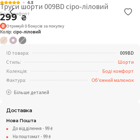
4.8
Труси шорти 009BD сіро-ліловий
Боді комфорт
299
₴
Отримуй
0
бонусів
за покупку
Колір:
сіро-ліловий
ID товара:
009BD
Стиль:
Шорти
Колекція:
Боді комфорт
Фактура:
Об'ємний малюнок
Доставка
Нова Пошта
До відділення - 99
₴
На поштомат - 99
₴