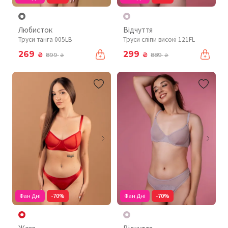
Любисток
Відчуття
Труси танга 005LB
Труси сліпи високі 121FL
269
299
₴
₴
899
889
₴
₴
Фан Дні
-70%
Фан Дні
-70%