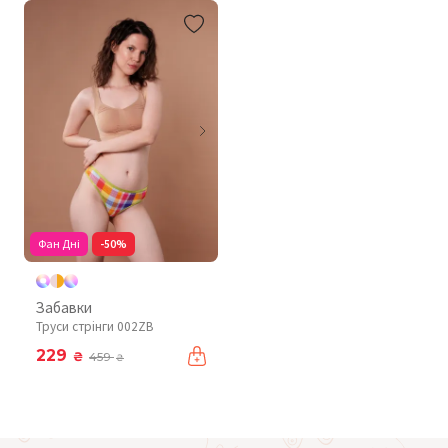
Фан Дні
-50%
Забавки
Труси стрінги 002ZB
229
₴
459
₴