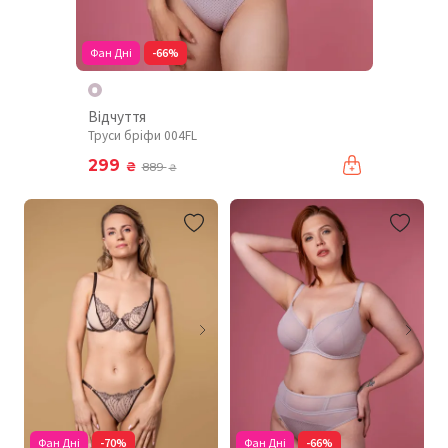
Фан Дні
-66%
Відчуття
Труси бріфи 004FL
299
₴
889
₴
Фан Дні
-70%
Фан Дні
-66%