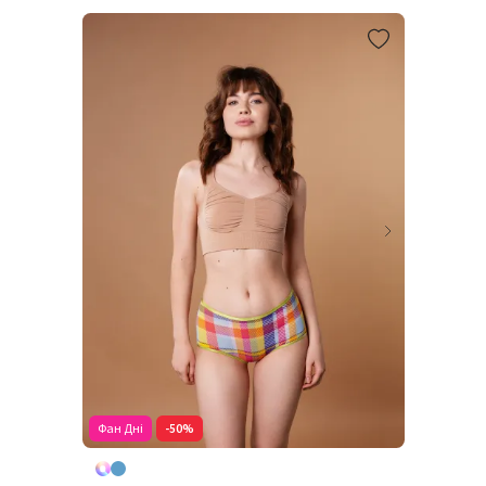
Фан Дні
-50%