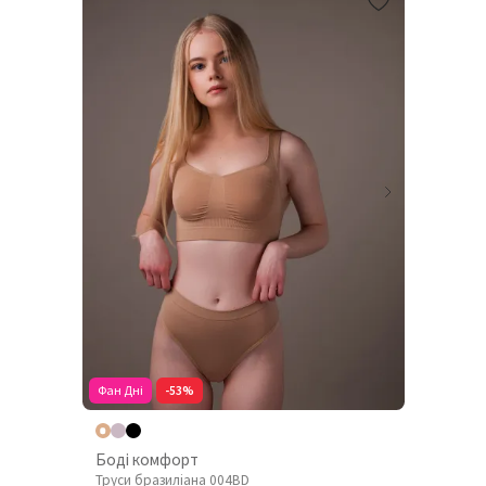
Фан Дні
-53%
Боді комфорт
Труси бразиліана 004BD