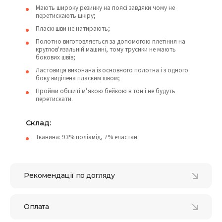
Мають широку резинку на поясі завдяки чому не
перетискають шкіру;
Пласкі шви не натирають;
Полотно виготовляється за допомогою плетіння на
круглов'язальній машині, тому трусики не мають
бокових швів;
Ластовиця виконана із основного полотна і з одного
боку виділена пласким швом;
Пройми обшиті м’якою бейкою в тон і не будуть
перетискати.
Cклад:
Тканина: 93% поліамід, 7% еластан.
Рекомендації по догляду
Оплата