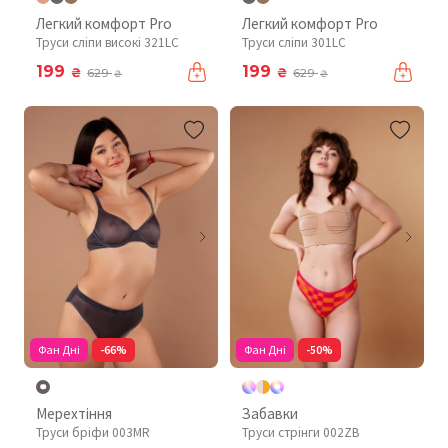
Легкий комфорт Pro
Легкий комфорт Pro
Труси сліпи високі 321LC
Труси сліпи 301LC
199
199
₴
₴
629
629
₴
₴
Фан Дні
-66%
Фан Дні
-50%
Мерехтіння
Забавки
Труси бріфи 003MR
Труси стрінги 002ZB