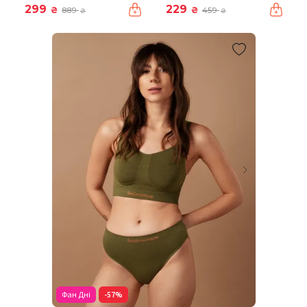
299
229
₴
₴
889
459
₴
₴
Фан Дні
-57%