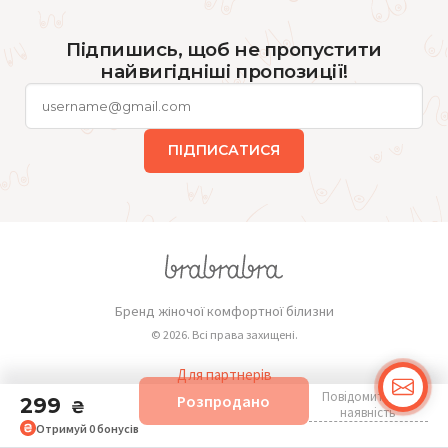
Підпишись, щоб не пропустити
найвигідніші пропозиції!
ПІДПИСАТИСЯ
Бренд жіночої комфортної білизни
© 2026. Всі права захищені.
Для партнерів
Повідомити про
Розпродано
Публічна оферта
299
₴
наявність
Отримуй
0
бонусів