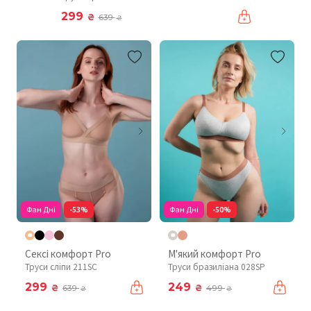
299
₴
639
₴
Фан Дні
-53%
Фан Дні
-50%
Сексі комфорт Pro
М'який комфорт Pro
Труси сліпи 211SC
Труси бразиліана 028SP
299
249
₴
₴
639
499
₴
₴