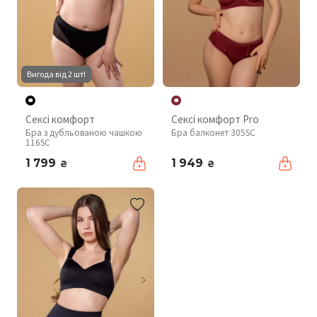
Вигода від 2 шт!
Сексі комфорт
Сексі комфорт Pro
Бра з дубльованою чашкою
Бра балконет 305SC
116SC
1 799
1 949
₴
₴