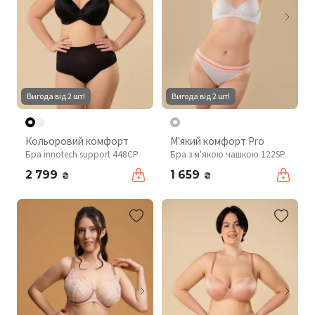
Вигода від 2 шт!
Вигода від 2 шт!
Кольоровий комфорт
М'який комфорт Pro
Бра innotech support 448CP
Бра з м'якою чашкою 122SP
2 799
1 659
₴
₴