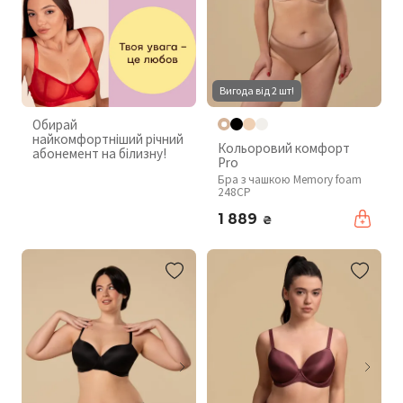
Вигода від 2 шт!
Обирай
найкомфортніший річний
Кольоровий комфорт
абонемент на білизну!
Pro
Бра з чашкою Memory foam
248CP
1 889
₴