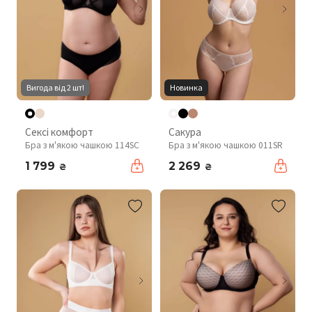
Вигода від 2 шт!
Новинка
Сексі комфорт
Сакура
Бра з м'якою чашкою 114SC
Бра з м'якою чашкою 011SR
1 799
2 269
₴
₴