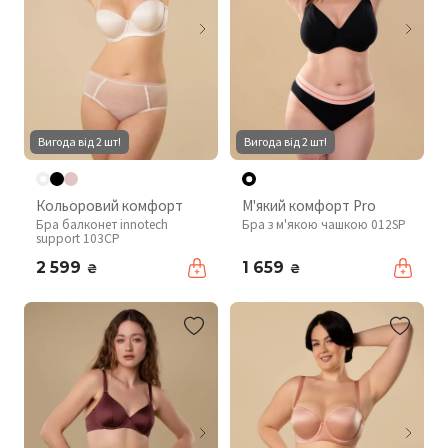
Вигода від 2 шт!
Вигода від 2 шт!
Кольоровий комфорт
М'який комфорт Pro
Бра балконет innotech
Бра з м'якою чашкою 012SP
support 103CP
2 599
1 659
₴
₴