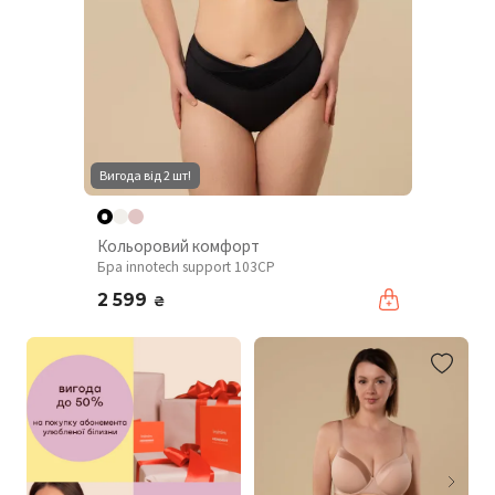
Вигода від 2 шт!
Кольоровий комфорт
Бра innotech support 103CP
2 599
₴