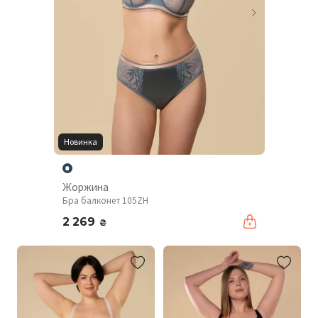
Новинка
Жоржина
Бра балконет 105ZH
2 269
₴