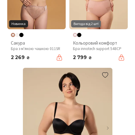
Новинка
Вигода від 2 шт!
Сакура
Кольоровий комфорт
Бра з м'якою чашкою 011SR
Бра innotech support 548CP
2 269
2 799
₴
₴