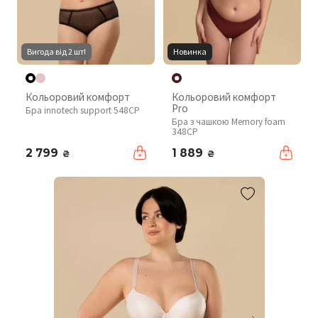
Вигода від 2 шт!
Новинка
Кольоровий комфорт
Кольоровий комфорт
Pro
Бра innotech support 548CP
Бра з чашкою Memory foam
348CP
2 799
1 889
₴
₴