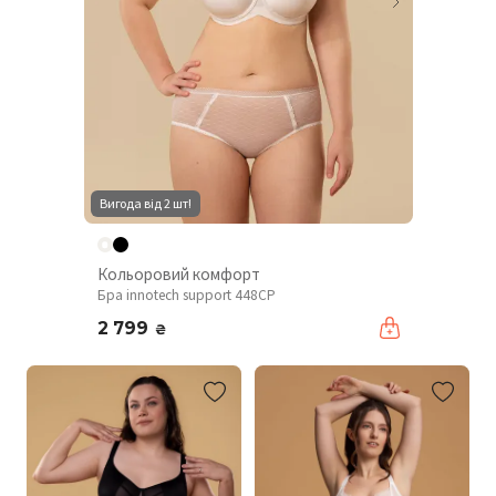
Вигода від 2 шт!
Кольоровий комфорт
Бра innotech support 448CP
2 799
₴