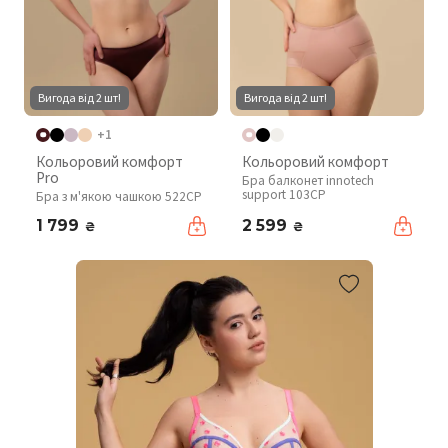
Вигода від 2 шт!
Вигода від 2 шт!
+1
Кольоровий комфорт
Кольоровий комфорт
Pro
Бра балконет innotech
support 103CP
Бра з м'якою чашкою 522CP
1 799
2 599
₴
₴