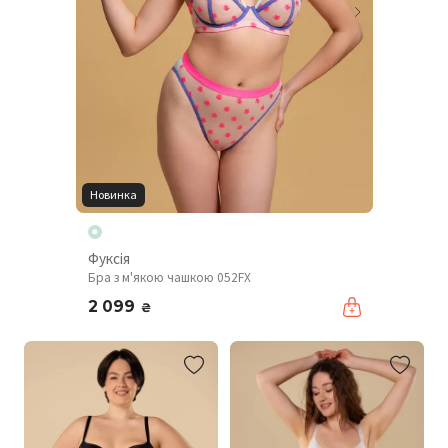
Новинка
Фуксія
Бра з м'якою чашкою 052FX
2 099
₴