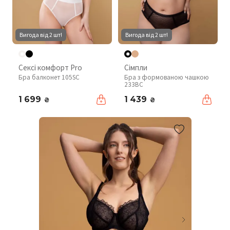
Вигода від 2 шт!
Вигода від 2 шт!
Сексі комфорт Pro
Сімпли
Бра балконет 105SC
Бра з формованою чашкою
233BC
1 699
1 439
₴
₴