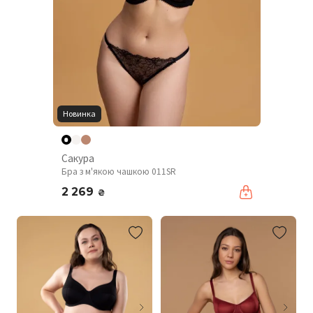
Новинка
Сакура
Бра з м'якою чашкою 011SR
2 269
₴