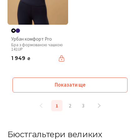
Урбан комфорт Pro
Бра з формованою чашкою
141UP
1 949
₴
Показати ще
1
2
3
Бюстгальтери великих