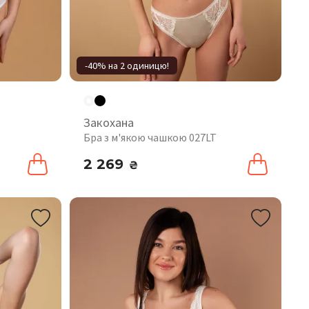
-40% на 2 одиницю!
Закохана
Бра з м'якою чашкою 027LT
2 269
₴