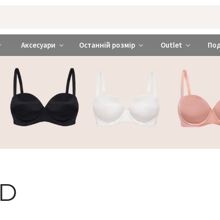
rabra ❤️ Київ та Україна
Аксесуари
Останній розмір
Outlet
По
и
0D