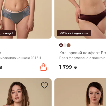
 одиницю!
-40% на 2 одиницю!
а
Кольоровий комфорт Pr
рмованою чашкою 031ZH
Бра з формованою чашкою
1 799
₴
₴