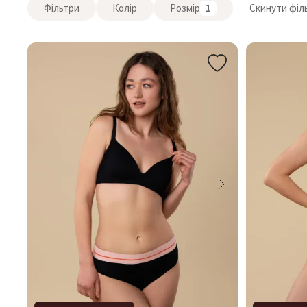
Фільтри
Колір
Розмір
1
Скинути філ