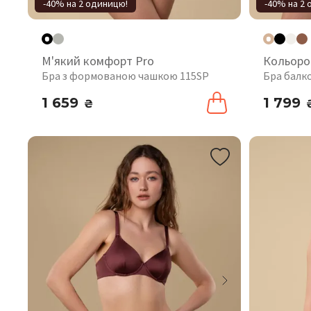
-40% на 2 одиницю!
-40% на 2
М'який комфорт Pro
Кольоро
Бра з формованою чашкою 115SP
Бра балк
1 659
1 799
₴