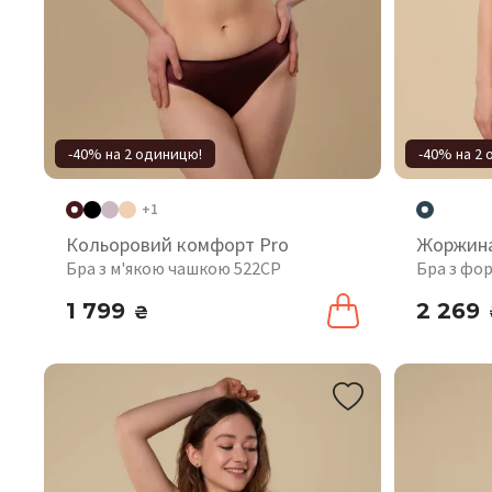
-40% на 2 одиницю!
-40% на 2
+1
Кольоровий комфорт Pro
Жоржин
Бра з м'якою чашкою 522CP
Бра з фо
1 799
2 269
₴