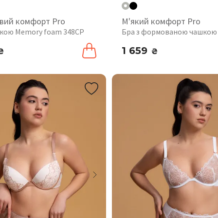
вий комфорт Pro
М'який комфорт Pro
шкою Memory foam 348CP
Бра з формованою чашкою
1 659
₴
₴