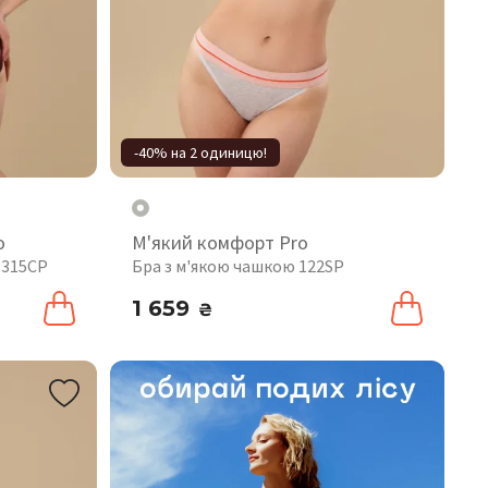
-40% на 2 одиницю!
o
М'який комфорт Pro
 315CP
Бра з м'якою чашкою 122SP
1 659
₴