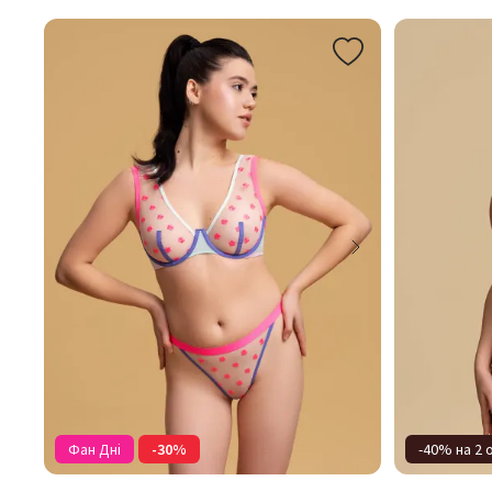
Фан Дні
-30%
-40% на 2