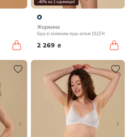
-40% на 2 одиницю!
Жоржина
Бра зі знімним пуш-апом 102ZH
2 269
₴