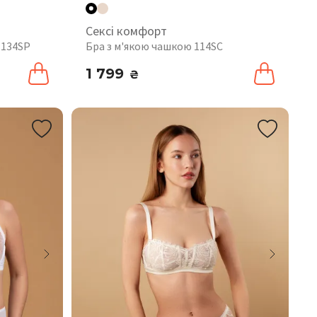
Сексі комфорт
 134SP
Бра з м'якою чашкою 114SC
1 799
₴