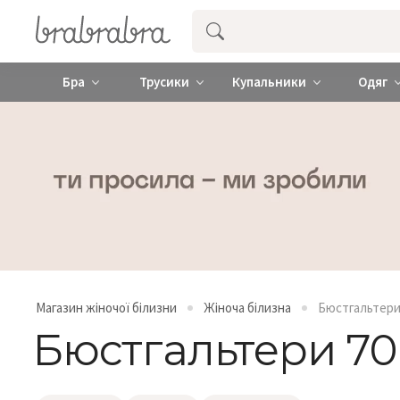
Купити нижню жіночу білизну ❤️ brab
Бра
Трусики
Купальники
Одяг
Магазин жіночої білизни
Жіноча білизна
Бюстгальтер
Бюстгальтери 7