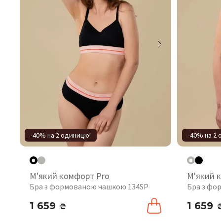
-40% на 2 одиницю!
-40% на 2
М'який комфорт Pro
М'який 
Бра з формованою чашкою 134SP
Бра з фо
1 659
1 659
₴