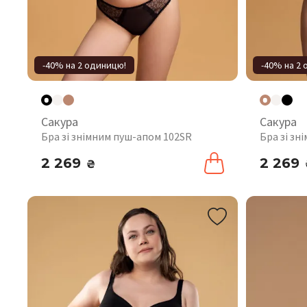
-40% на 2 одиницю!
-40% на 2
Сакура
Сакура
Бра зі знімним пуш-апом 102SR
Бра зі зн
2 269
2 269
₴