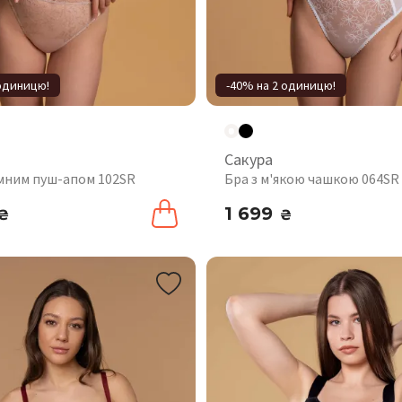
 одиницю!
-40% на 2 одиницю!
Сакура
імним пуш-апом 102SR
Бра з м'якою чашкою 064SR
1 699
₴
₴