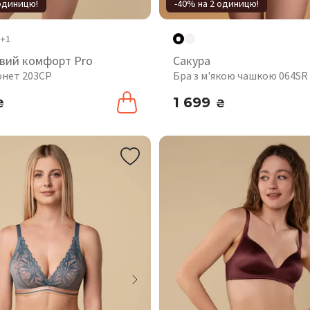
 одиницю!
-40% на 2 одиницю!
+1
вий комфорт Pro
Сакура
онет 203CP
Бра з м'якою чашкою 064SR
1 699
₴
₴