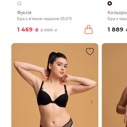
Фуксія
Кольоро
Бра з м'якою чашкою 051FX
Бра з ча
1 469
1 889
₴
2 099
₴