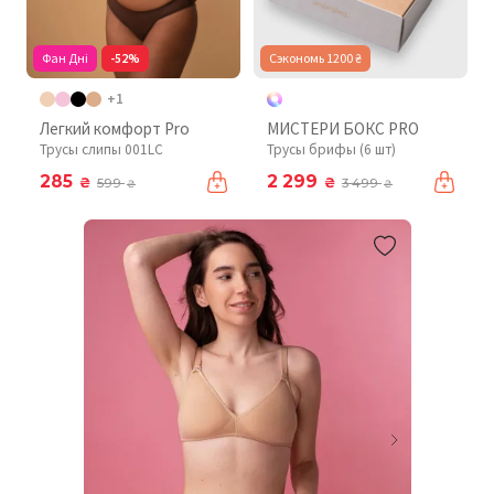
Фан Дні
-52%
Сэкономь 1200 ₴
+1
Легкий комфорт Pro
МИСТЕРИ БОКС PRO
Трусы слипы 001LC
Трусы брифы (6 шт)
285
2 299
₴
₴
599
3 499
₴
₴