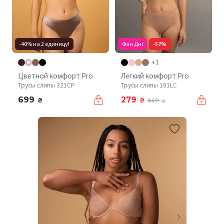
-40% на 2 единицу!
Фан Дні
-57%
+1
Цветной комфорт Pro
Легкий комфорт Pro
Трусы слипы 321CP
Трусы слипы 101LC
699
279
₴
₴
649
₴