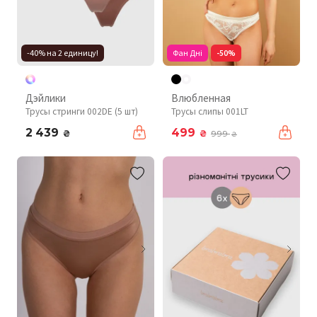
-40% на 2 единицу!
Фан Дні
-50%
Дэйлики
Влюбленная
Трусы стринги 002DE (5 шт)
Трусы слипы 001LT
2 439
499
₴
₴
999
₴