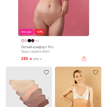
Фан Дні
-52%
+1
Легкий комфорт Pro
Трусы стринги 005LC
285
₴
599
₴