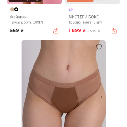
Файники
МИСТЕРИ БОКС
Трусы шорты 109FN
Трусики танга (6 шт)
569
1 899
₴
₴
2 599
₴