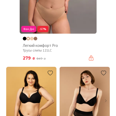
Фан Дні
-57%
Легкий комфорт Pro
Трусы слипы 121LC
279
₴
649
₴