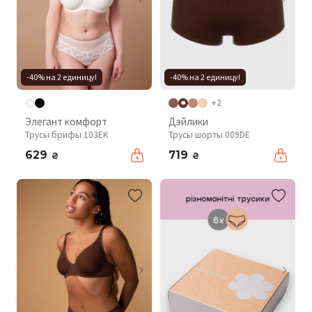
-40% на 2 единицу!
-40% на 2 единицу!
+2
Элегант комфорт
Дэйлики
Трусы брифы 103EK
Трусы шорты 009DE
629
719
₴
₴