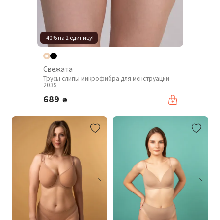
-40% на 2 единицу!
Свежата
Трусы слипы микрофибра для менструации
203S
689
₴