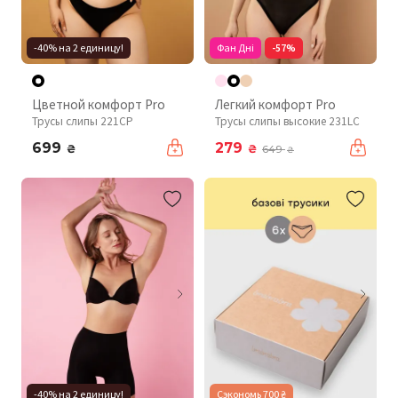
-40% на 2 единицу!
Фан Дні
-57%
Цветной комфорт Pro
Легкий комфорт Pro
Трусы слипы 221CP
Трусы слипы высокие 231LC
699
279
₴
₴
649
₴
-40% на 2 единицу!
Сэкономь 700 ₴