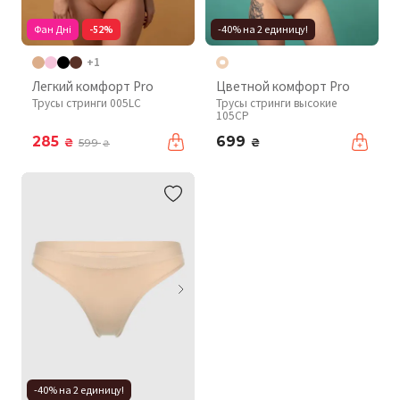
Фан Дні
-52%
-40% на 2 единицу!
+1
Легкий комфорт Pro
Цветной комфорт Pro
Трусы стринги 005LC
Трусы стринги высокие
105CP
285
699
₴
₴
599
₴
-40% на 2 единицу!