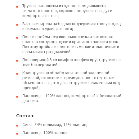
Трусики выполнены из одного слоя дышащего
сетчатого полотна, хорошо пропускают воздух и
комфортны на теле;
Высокие вырезы на бедрах подчеркивают зону ягодиц
и визуально удлиняют ноги;
Пояс и проймы трусиков выполнены из основного
полотна согнутого вдвое и пришитого плоским швом.
Поэтому проймы и пояс очень мягкие и эластичные и
не вызывают раздражений;
Пояс шириной 5 см комфортно фиксирует трусики на
теле без пережатий;
Края трусиков обработаны тонкой эластичной
резинкой, основное ее преимущество – отсутствие
объемного шва, что делает трусики незаметными под
одеждой;
Ластовица – 100% хлопок, комфортный и безопасный
для тела.
Состав:
Сетка: 84% полиамид, 16% эластан;
Ластовица: 100% хлопок.