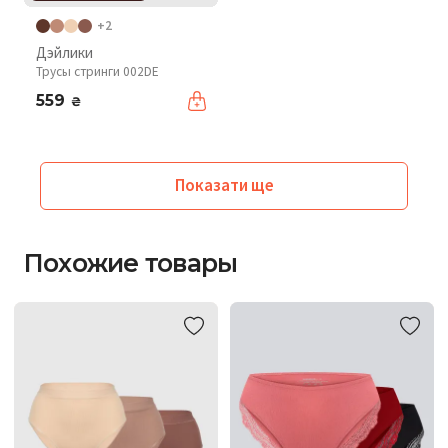
+2
Дэйлики
Трусы стринги 002DE
559
₴
Показати ще
Похожие товары