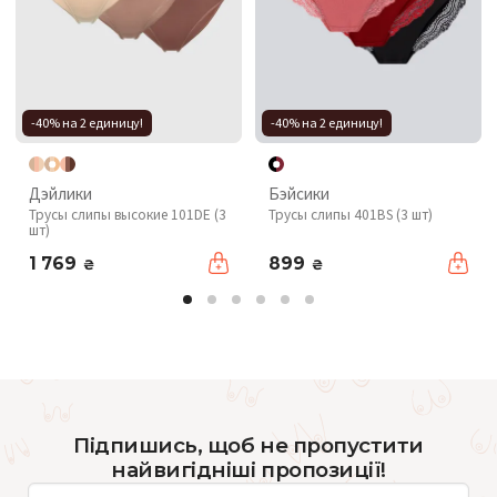
-40% на 2 единицу!
-40% на 2 единицу!
Дэйлики
Бэйсики
Трусы слипы высокие 101DE (3
Трусы слипы 401BS (3 шт)
шт)
1 769
899
₴
₴
Підпишись, щоб не пропустити
найвигідніші пропозиції!