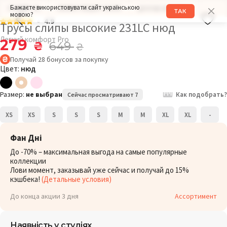
Бажаєте використовувати сайт українською
РАЗМЕР: XL
ОБХВАТ БЕДЕР: 104СМ
ДРУГИЕ МОДЕЛИ
ТАК
мовою?
4.9
Трусы слипы высокие 231LC нюд
Легкий комфорт Pro
279
₴
649
₴
Получай
28
бонусов
за покупку
Цвет:
нюд
Размер:
не выбран
Как подобрать?
Сейчас просматривают 7
XS
XS
S
S
S
M
M
XL
XL
-
Фан Дні
До -70% – максимальная выгода на самые популярные
коллекции
Лови момент, заказывай уже сейчас и получай до 15%
кэшбека!
(Детальные условия)
До конца акции 3 дня
Ассортимент
Наявність у студіях