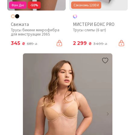
Фан Дні
-50%
Сэкономь 1200 ₴
Свежата
МИСТЕРИ БОКС PRO
Трусы бикини микрофибра
Трусы слипы (6 шт)
для менструации 206S
345
2 299
₴
₴
689
3 499
₴
₴