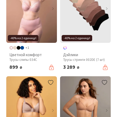
-40% на 2 единицу!
-40% на 2 единицу!
+1
Цветной комфорт
Дэйлики
Трусы слипы 034C
Трусы стринги 002DE (7 шт)
899
3 289
₴
₴