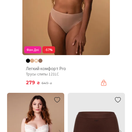
Фан Дні
-57%
Легкий комфорт Pro
Трусы слипы 121LC
279
₴
649
₴