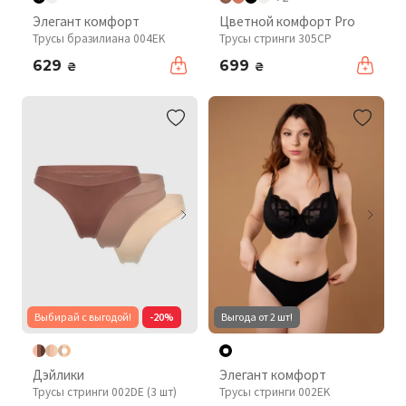
Элегант комфорт
Цветной комфорт Pro
Трусы бразилиана 004EK
Трусы стринги 305CP
629
699
₴
₴
Выбирай с выгодой!
-20%
Выгода от 2 шт!
Дэйлики
Элегант комфорт
Трусы стринги 002DE (3 шт)
Трусы стринги 002EK