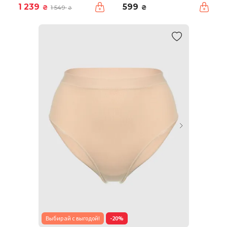
1 239
599
₴
₴
1 549
₴
Выбирай с выгодой!
-20%