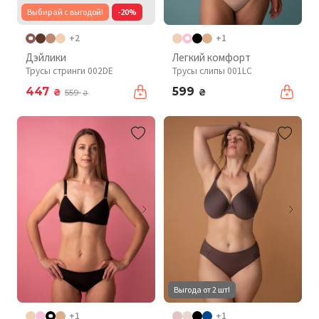
Выбирай с выгодой!
-20%
+2
+1
Дэйлики
Легкий комфорт
Трусы стринги 002DE
Трусы слипы 001LC
447
599
₴
₴
559
₴
Выгода от 2 шт!
+1
+1