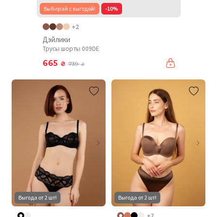
Выбирай с выгодой!
-10%
+2
Дэйлики
Трусы шорты 009DE
665
₴
739
₴
Выгода от 2 шт!
Выгода от 2 шт!
+2