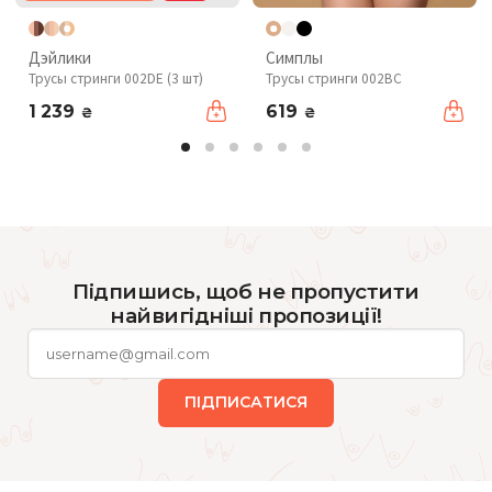
Дэйлики
Симплы
Трусы стринги 002DE (3 шт)
Трусы стринги 002BC
1 239
619
₴
₴
Підпишись, щоб не пропустити
найвигідніші пропозиції!
ПІДПИСАТИСЯ