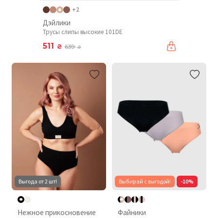
+2
Дэйлики
Трусы слипы высокие 101DE
511
₴
639
₴
Выгода от 2 шт!
Выбирай с выгодой!
-10%
Нежное прикосновение
Файники