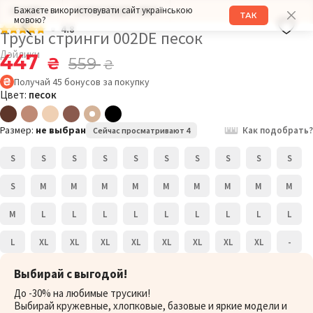
Бажаєте використовувати сайт українською
РАЗМЕР: L
ОБХВАТ БЕДЕР: 98СМ
ТАК
мовою?
4.8
Трусы стринги 002DE песок
Дэйлики
447
₴
559
₴
Получай
45
бонусов
за покупку
Цвет:
песок
Размер:
не выбран
Как подобрать?
Сейчас просматривают 4
S
S
S
S
S
S
S
S
S
S
S
M
M
M
M
M
M
M
M
M
M
L
L
L
L
L
L
L
L
L
L
XL
XL
XL
XL
XL
XL
XL
XL
-
Выбирай с выгодой!
До -30% на любимые трусики!
Выбирай кружевные, хлопковые, базовые и яркие модели и