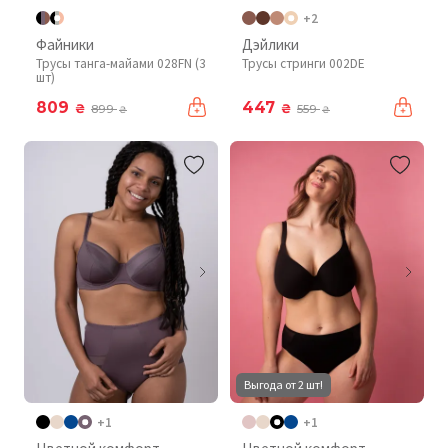
+2
Файники
Дэйлики
Трусы танга-майами 028FN (3
Трусы стринги 002DE
шт)
809
447
₴
₴
899
559
₴
₴
Выгода от 2 шт!
+1
+1