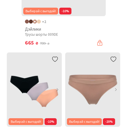
Выбирай с выгодой!
-10%
+2
Дэйлики
Трусы шорты 009DE
665
₴
739
₴
Выбирай с выгодой!
-10%
Выбирай с выгодой!
-20%