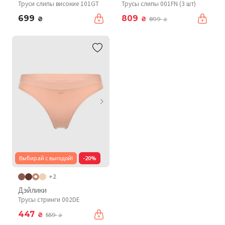
Труси слипы високие 101GT
Трусы слипы 001FN (3 шт)
699
809
₴
₴
899
₴
Выбирай с выгодой!
-20%
+2
Дэйлики
Трусы стринги 002DE
447
₴
559
₴