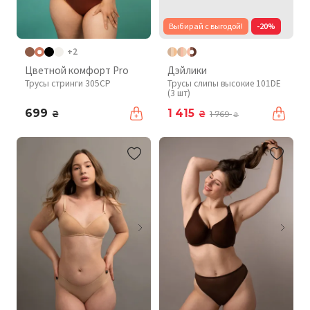
Выбирай с выгодой!
-20%
+2
Цветной комфорт Pro
Дэйлики
Трусы стринги 305CP
Трусы слипы высокие 101DE
(3 шт)
699
1 415
₴
₴
1 769
₴