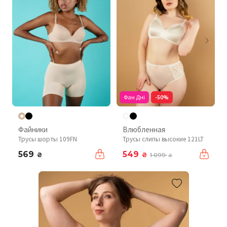
Фан Дні
-50%
Файники
Влюбленная
Трусы шорты 109FN
Трусы слипы высокие 121LT
569
549
₴
₴
1 099
₴