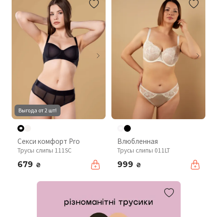
Выгода от 2 шт!
Секси комфорт Pro
Влюбленная
Трусы слипы 111SC
Трусы слипы 011LT
679
999
₴
₴