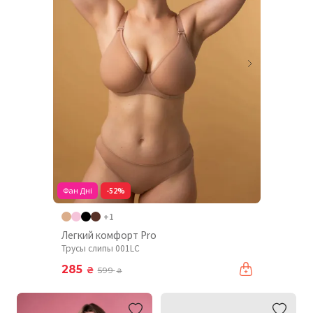
Фан Дні
-52%
+1
Легкий комфорт Pro
Трусы слипы 001LC
285
₴
599
₴