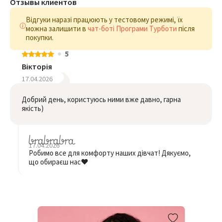
Отзывы клиентов
Відгуки наразі працюють у тестовому режимі, їх
можна залишити в
чат-боті Програми Турботи
після
покупки.
5
Вікторія
17.04.2026
Добрий день, користуюсь ними вже давно, гарна
якість)
17.04.2026
Робимо все для комфорту наших дівчат! Дякуємо,
що обираєш нас❤️