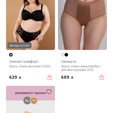
Выгода от 2 шт!
Элегант комфорт
Свежата
Трусы слипы высокие 101EK
Трусы слипы микрофибра
для менструации 202S
629
689
₴
₴