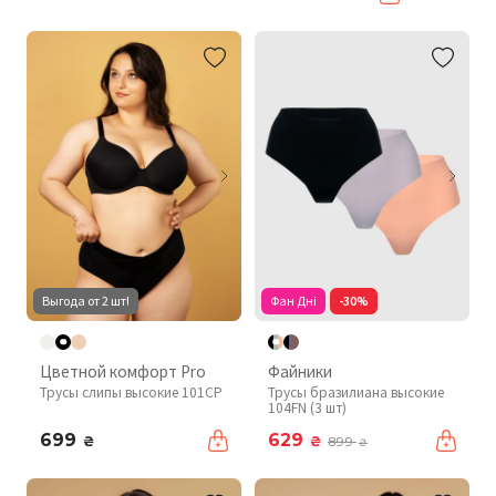
Выгода от 2 шт!
Фан Дні
-30%
Цветной комфорт Pro
Файники
Трусы слипы высокие 101CP
Трусы бразилиана высокие
104FN (3 шт)
699
629
₴
₴
899
₴