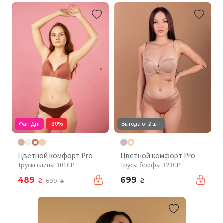
Фан Дні
-30%
Выгода от 2 шт!
Цветной комфорт Pro
Цветной комфорт Pro
Трусы слипы 301CP
Трусы брифы 323CP
489
699
₴
₴
699
₴