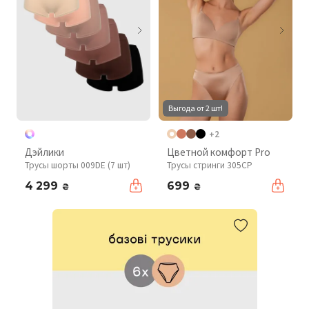
Выгода от 2 шт!
+2
Дэйлики
Цветной комфорт Pro
Трусы шорты 009DE (7 шт)
Трусы стринги 305CP
4 299
699
₴
₴