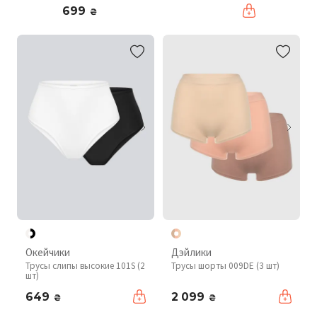
699
₴
Окейчики
Дэйлики
Трусы слипы высокие 101S (2
Трусы шорты 009DE (3 шт)
шт)
649
2 099
₴
₴