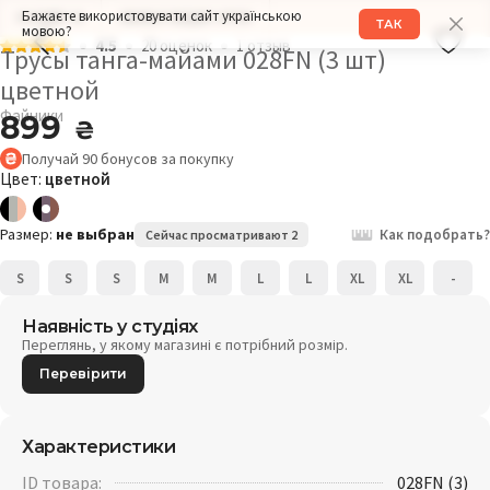
Бажаєте використовувати сайт українською
РАЗМЕР: M
ОБХВАТ БЕДЕР: 97СМ
ТАК
мовою?
4.5
20 оценок
1 отзыв
Трусы танга-майами 028FN (3 шт)
цветной
Файники
899
₴
Получай
90
бонусов
за покупку
Цвет:
цветной
Размер:
не выбран
Как подобрать?
Сейчас просматривают 2
S
S
S
M
M
L
L
XL
XL
-
Наявність у студіях
Переглянь, у якому магазині є потрібний розмір.
Перевірити
Характеристики
ID товара:
028FN (3)