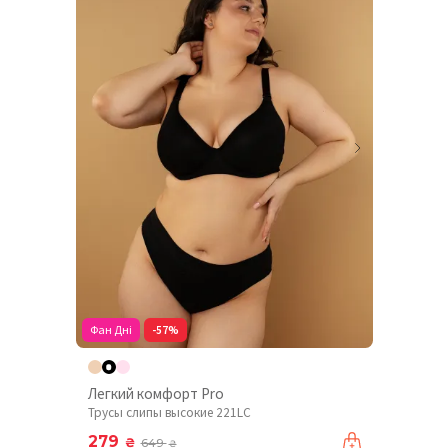
Фан Дні
-57%
Легкий комфорт Pro
Трусы слипы высокие 221LC
279
₴
649
₴