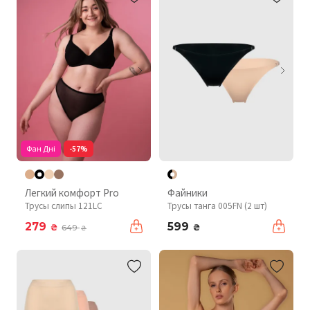
Фан Дні
-57%
Легкий комфорт Pro
Файники
Трусы слипы 121LC
Трусы танга 005FN (2 шт)
279
599
₴
₴
649
₴