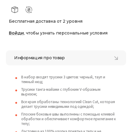
Бесплатная доставка от 2 уровня
Войди
, чтобы узнать персональные условия
Информация про товар
В набор входят трусики 3 цветов: черный, тауп и
темный нюд;
Трусики танга-майами с глубоким V-образным
вырезом;
Все края обработаны технологией Clean Cut, которая
делает трусики невидимыми под одеждой;
Плоские боковые швы выполнены с помощью клеевой
обработки и обеспечивают комфортное прилегание к
телу;
Ластовица из 100% хлопка приятна к телу и не