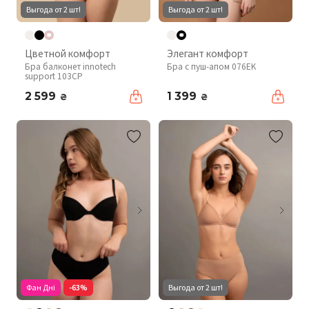
Выгода от 2 шт!
Выгода от 2 шт!
Цветной комфорт
Элегант комфорт
Бра балконет innotech
Бра с пуш-апом 076EK
support 103CP
2 599
1 399
₴
₴
Фан Дні
-63%
Выгода от 2 шт!