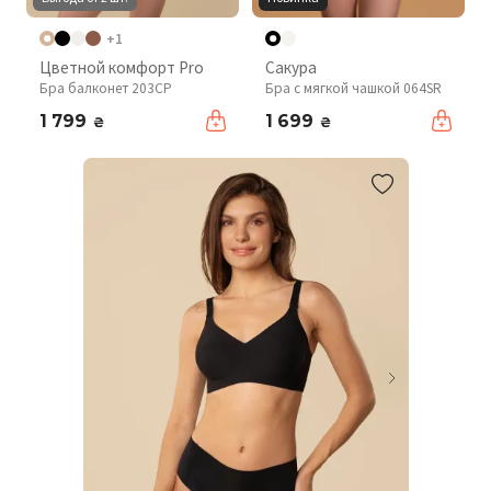
+1
Цветной комфорт Pro
Сакура
Бра балконет 203CP
Бра с мягкой чашкой 064SR
1 799
1 699
₴
₴