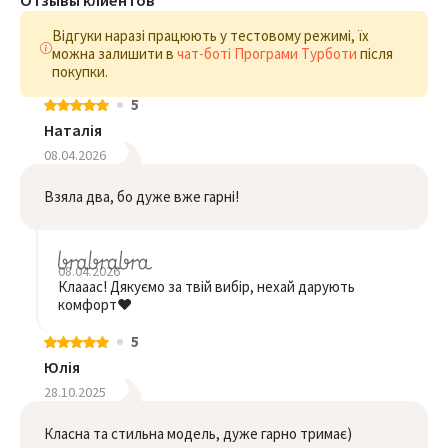
Отзывы клиентов
Відгуки наразі працюють у тестовому режимі, їх
можна залишити в
чат-боті Програми Турботи
після
покупки.
5
Наталія
08.04.2026
Взяла два, бо дуже вже гарні!
08.04.2026
Клааас! Дякуємо за твій вибір, нехай дарують
комфорт❤️
5
Юлія
28.10.2025
Класна та стильна модель, дуже гарно тримає)