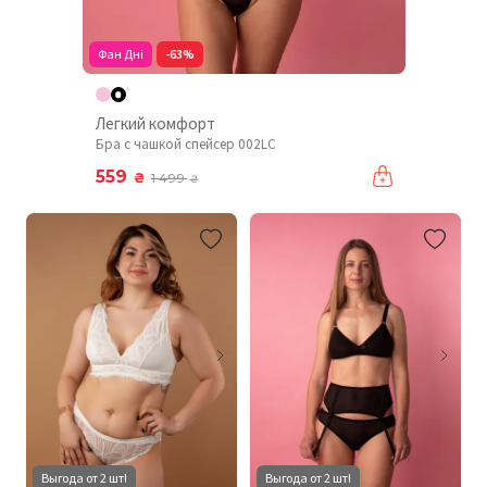
Фан Дні
-63%
Легкий комфорт
Бра с чашкой спейсер 002LC
559
₴
1 499
₴
Выгода от 2 шт!
Выгода от 2 шт!