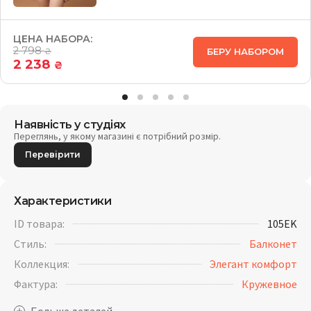
ЦЕНА НАБОРА:
2 798
БЕРУ НАБОРОМ
₴
2 238
₴
Наявність у студіях
Переглянь, у якому магазині є потрібний розмір.
Перевірити
Характеристики
ID товара:
105EK
Стиль:
Балконет
Коллекция:
Элегант комфорт
Фактура:
Кружевное