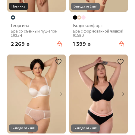
Новинка
Выгода от 2 шт!
Георгина
Боди комфорт
Бра со съемным пуш-апом
Бра с формованной чашкой
102ZH
015BD
2 269
1 399
₴
₴
Выгода от 2 шт!
Выгода от 2 шт!