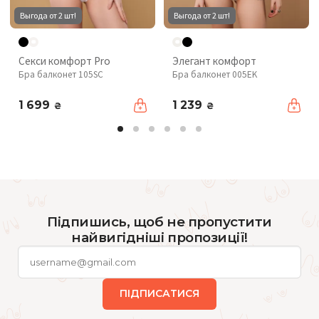
Выгода от 2 шт!
Выгода от 2 шт!
Секси комфорт Pro
Элегант комфорт
Бра балконет 105SC
Бра балконет 005EK
1 699
1 239
₴
₴
Підпишись, щоб не пропустити
найвигідніші пропозиції!
ПІДПИСАТИСЯ