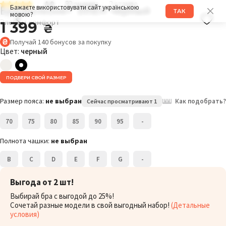
4.9
82 оценки
2 отзыва
Бра балконет 105EK черный
Бажаєте використовувати сайт українською
ТАК
мовою?
Элегант комфорт
1 399
₴
Получай
140
бонусов
за покупку
Цвет:
черный
ПОДБЕРИ СВОЙ РАЗМЕР
Размер пояса:
не выбран
Как подобрать?
Сейчас просматривают 1
70
75
80
85
90
95
-
Полнота чашки:
не выбран
B
C
D
E
F
G
-
Выгода от 2 шт!
Выбирай бра с выгодой до 25%!
Сочетай разные модели в свой выгодный набор!
(Детальные
условия)