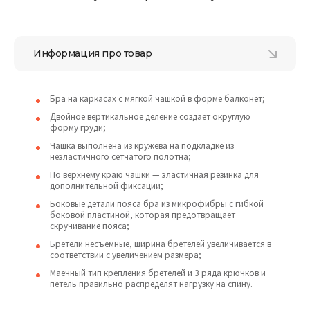
Информация про товар
Бра на каркасах с мягкой чашкой в форме балконет;
Двойное вертикальное деление создает округлую
форму груди;
Чашка выполнена из кружева на подкладке из
неэластичного сетчатого полотна;
По верхнему краю чашки — эластичная резинка для
дополнительной фиксации;
Боковые детали пояса бра из микрофибры с гибкой
боковой пластиной, которая предотвращает
скручивание пояса;
Бретели несъемные, ширина бретелей увеличивается в
соответствии с увеличением размера;
Маечный тип крепления бретелей и 3 ряда крючков и
петель правильно распределят нагрузку на спину.