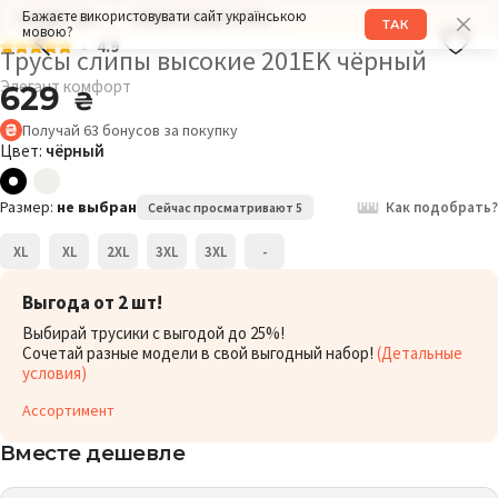
Бажаєте використовувати сайт українською
РАЗМЕР: 2XL
ОБХВАТ БЕДЕР: 110СМ
ТАК
мовою?
4.9
Трусы слипы высокие 201EK чёрный
Элегант комфорт
629
₴
Получай
63
бонусов
за покупку
Цвет:
чёрный
Размер:
не выбран
Как подобрать?
Сейчас просматривают 5
XL
XL
2XL
3XL
3XL
-
Выгода от 2 шт!
Выбирай трусики с выгодой до 25%!
Сочетай разные модели в свой выгодный набор!
(Детальные
условия)
Ассортимент
Вместе дешевле