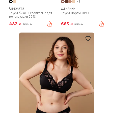
+2
Свежата
Дэйлики
Трусы бикини хлопковые для
Трусы шорты 009DE
менструации 204S
482
665
₴
₴
689
739
₴
₴