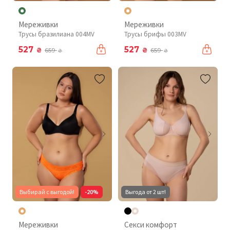
Мереживки
Мереживки
Трусы бразилиана 004MV
Трусы брифы 003MV
527
527
₴
₴
659
659
₴
₴
Выбирай с выгодой!
-20%
Выгода от 2 шт!
Мереживки
Секси комфорт