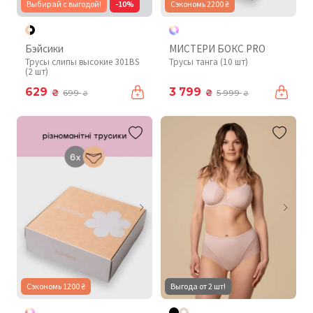
Выбирай с выгодой!
-10%
Сэкономь 2200 ₴
Бэйсики
МИСТЕРИ БОКС PRO
Трусы слипы высокие 301BS
Трусы танга (10 шт)
(2 шт)
629
3 799
₴
₴
699
5 999
₴
₴
Сэкономь 1200 ₴
Выгода от 2 шт!