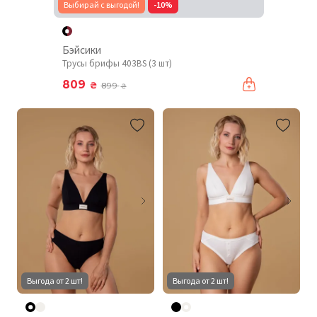
Выбирай с выгодой!
-10%
Бэйсики
Трусы брифы 403BS (3 шт)
809
₴
899
₴
Выгода от 2 шт!
Выгода от 2 шт!