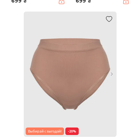
699
699
₴
₴
Выбирай с выгодой!
-20%