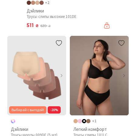
+2
Дэйлики
Трусы слипы высокие 101DE
511
₴
639
₴
Выбирай с выгодой!
-20%
+1
Дэйлики
Легкий комфорт
Трусы шорты 009DE (5 шт)
Трусы слипы 101LC