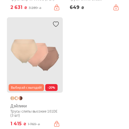
2 631
649
₴
₴
3 289
₴
Выбирай с выгодой!
-20%
Дэйлики
Трусы слипы высокие 101DE
(3 шт)
1 415
₴
1 769
₴