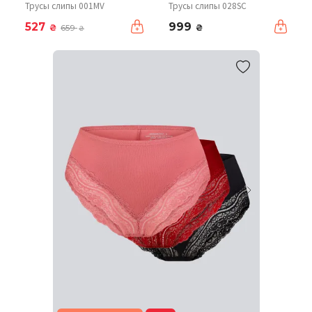
Трусы слипы 001MV
Трусы слипы 028SC
527
999
₴
₴
659
₴