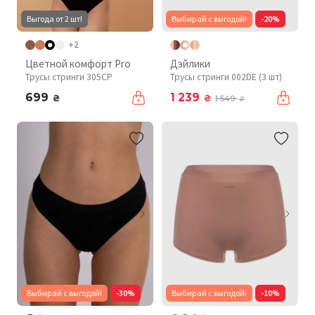
Выгода от 2 шт!
Выбирай с выгодой!
-20%
+2
Цветной комфорт Pro
Дэйлики
Трусы стринги 305CP
Трусы стринги 002DE (3 шт)
699
1 239
₴
₴
1 549
₴
Выбирай с выгодой!
-30%
Выбирай с выгодой!
-10%