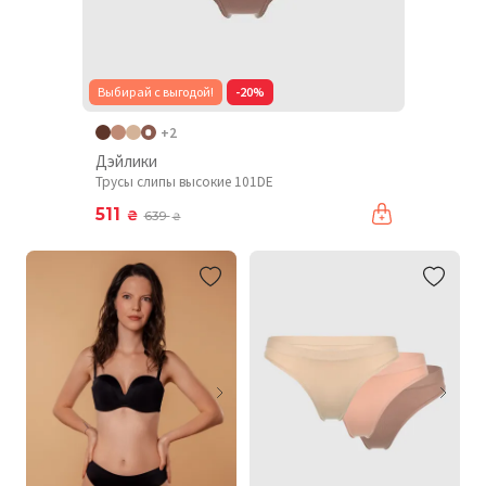
Выбирай с выгодой!
-20%
+2
Дэйлики
Трусы слипы высокие 101DE
511
₴
639
₴