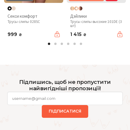
Секси комфорт
Дэйлики
Трусы слипы 028SC
Трусы слипы высокие 101DE (3
шт)
999
1 415
₴
₴
Підпишись, щоб не пропустити
найвигідніші пропозиції!
ПІДПИСАТИСЯ