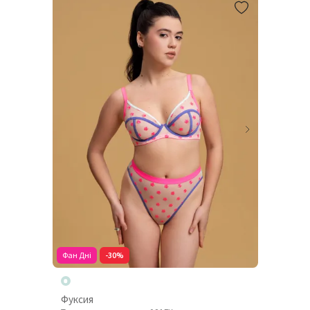
Фан Дні
-30%
Фуксия