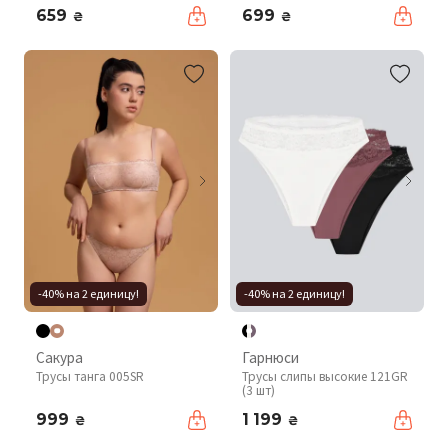
659
699
₴
₴
-40% на 2 единицу!
-40% на 2 единицу!
Сакура
Гарнюси
Трусы танга 005SR
Трусы слипы высокие 121GR
(3 шт)
999
1 199
₴
₴