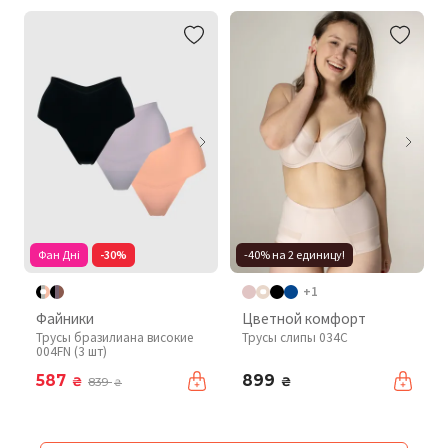
Фан Дні
-30%
-40% на 2 единицу!
+1
Файники
Цветной комфорт
Трусы бразилиана високие
Трусы слипы 034C
004FN (3 шт)
587
899
₴
₴
839
₴