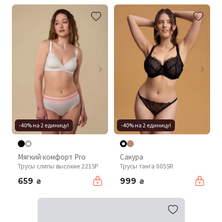
-40% на 2 единицу!
-40% на 2 единицу!
Мягкий комфорт Pro
Сакура
Трусы слипы высокие 221SP
Трусы танга 005SR
659
999
₴
₴