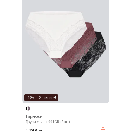
-40% на 2 единицу!
Гарнюси
Трусы слипы 001GR (3 шт)
1 199
₴