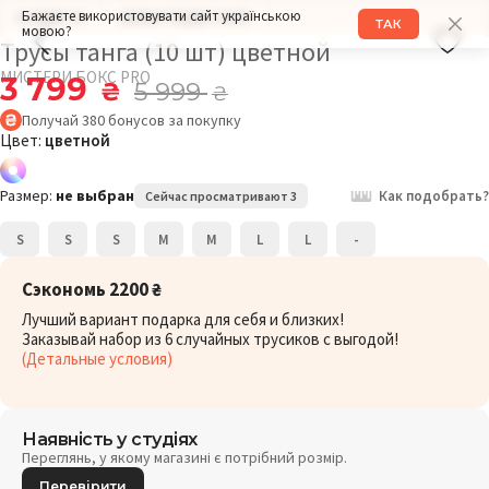
Бажаєте використовувати сайт українською
РАЗМЕР: M
ОБХВАТ БЕДЕР: 96СМ
ТАК
мовою?
Трусы танга (10 шт) цветной
МИСТЕРИ БОКС PRO
3 799
₴
5 999
₴
Получай
380
бонусов
за покупку
Цвет:
цветной
Размер:
не выбран
Как подобрать?
Сейчас просматривают 3
S
S
S
M
M
L
L
-
Сэкономь 2200 ₴
Лучший вариант подарка для себя и близких!
Заказывай набор из 6 случайных трусиков с выгодой!
(Детальные условия)
Наявність у студіях
Переглянь, у якому магазині є потрібний розмір.
Перевірити