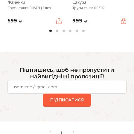
Файники
Сакура
Трусы танга 005FN (2 шт)
Трусы танга 005SR
599
999
₴
₴
Підпишись, щоб не пропустити
найвигідніші пропозиції!
ПІДПИСАТИСЯ