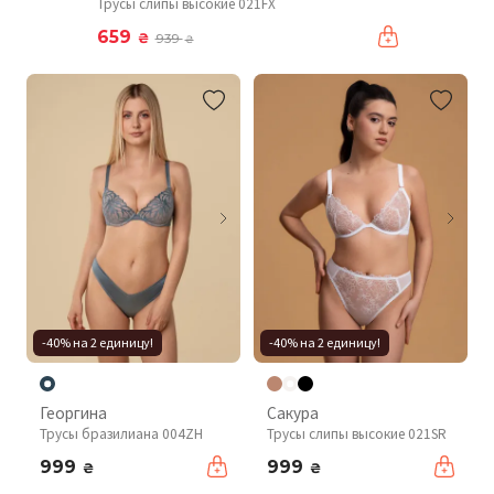
Трусы слипы высокие 021FX
659
₴
939
₴
-40% на 2 единицу!
-40% на 2 единицу!
Георгина
Сакура
Трусы бразилиана 004ZH
Трусы слипы высокие 021SR
999
999
₴
₴