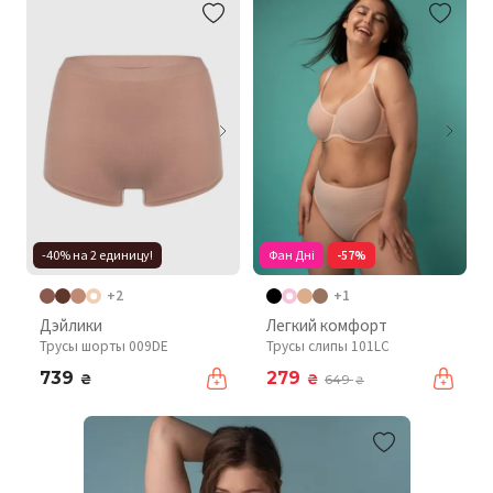
-40% на 2 единицу!
Фан Дні
-57%
+2
+1
Дэйлики
Легкий комфорт
Трусы шорты 009DE
Трусы слипы 101LC
739
279
₴
₴
649
₴