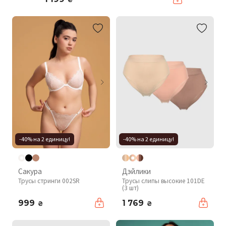
-40% на 2 единицу!
-40% на 2 единицу!
Сакура
Дэйлики
Трусы стринги 002SR
Трусы слипы высокие 101DE
(3 шт)
999
1 769
₴
₴