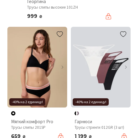
Георгина
Трусы слипы высокие 101ZH
999
₴
-40% на 2 единицу!
-40% на 2 единицу!
Мягкий комфорт Pro
Гарнюси
Трусы слипы 201SP
Трусы стринги 012GR (3 шт)
659
1 199
₴
₴