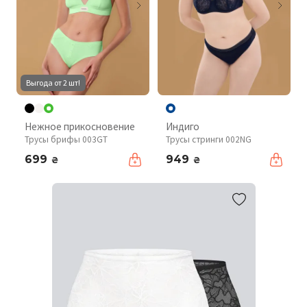
Выгода от 2 шт!
Нежное прикосновение
Индиго
Трусы брифы 003GT
Трусы стринги 002NG
699
949
₴
₴