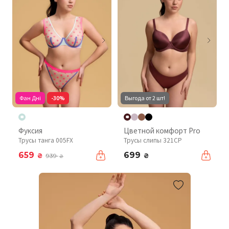
Фан Дні
-30%
Выгода от 2 шт!
Фуксия
Цветной комфорт Pro
Трусы танга 005FX
Трусы слипы 321CP
659
699
₴
₴
939
₴