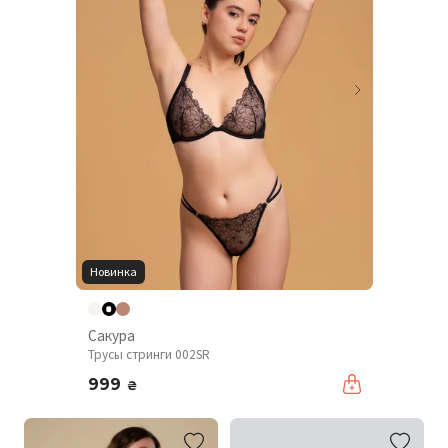
Новинка
Сакура
Трусы стринги 002SR
999
₴