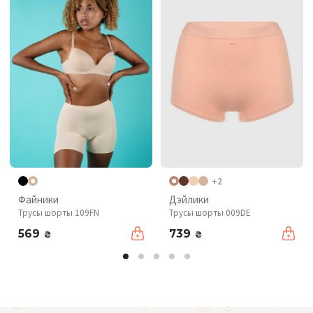
+2
Файники
Дэйлики
Трусы шорты 109FN
Трусы шорты 009DE
569
739
₴
₴