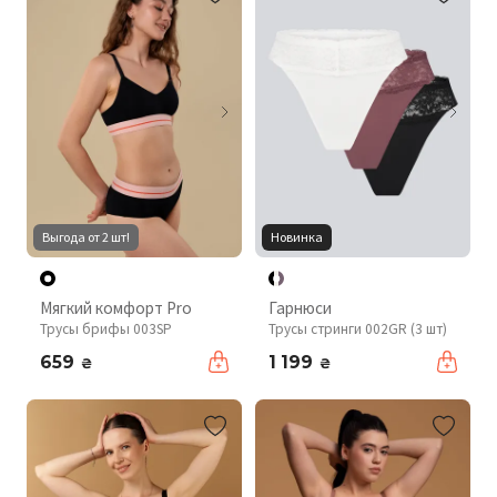
Выгода от 2 шт!
Новинка
Мягкий комфорт Pro
Гарнюси
Трусы брифы 003SP
Трусы стринги 002GR (3 шт)
659
1 199
₴
₴