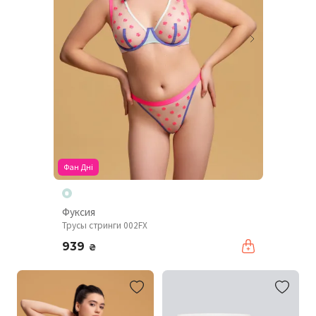
Фан Дні
Фуксия
Трусы стринги 002FX
939
₴