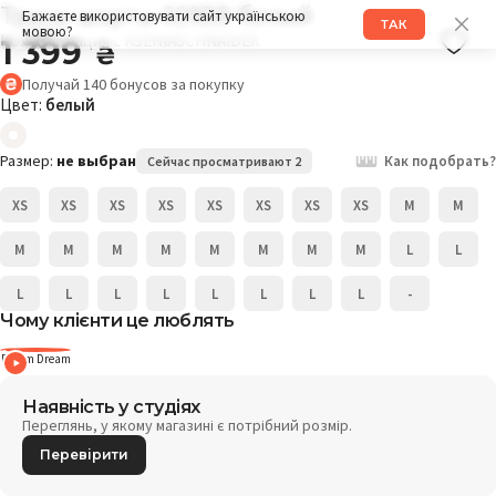
Трусы шорты 029DD белый
Бажаєте використовувати сайт українською
ТАК
мовою?
Коллаборация с KSENIASCHNAIDER
1 399
₴
Получай
140
бонусов
за покупку
Цвет:
белый
Размер:
не выбран
Как подобрать?
Сейчас просматривают 2
XS
XS
XS
XS
XS
XS
XS
XS
M
M
M
M
M
M
M
M
M
M
L
L
L
L
L
L
L
L
L
L
-
Чому клієнти це люблять
Denim Dream
Наявність у студіях
Переглянь, у якому магазині є потрібний розмір.
Перевірити