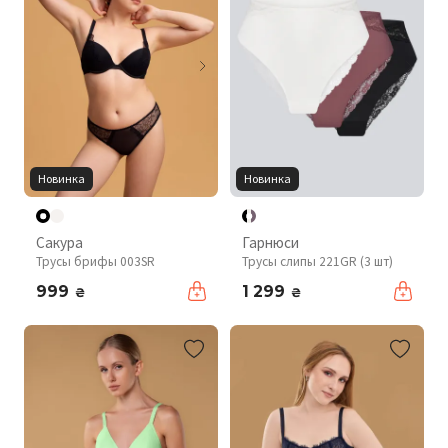
Новинка
Новинка
Сакура
Гарнюси
Трусы брифы 003SR
Трусы слипы 221GR (3 шт)
999
1 299
₴
₴