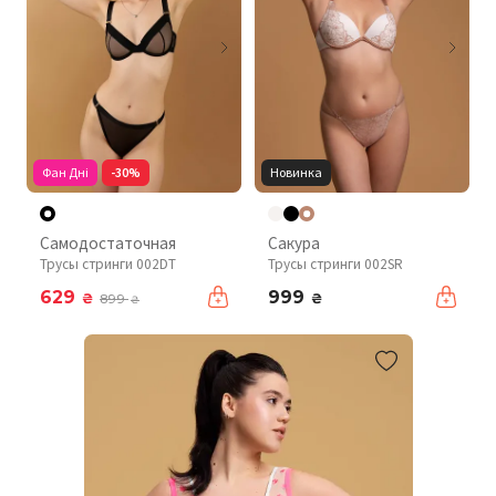
Фан Дні
-30%
Новинка
Самодостаточная
Сакура
Трусы стринги 002DT
Трусы стринги 002SR
629
999
₴
₴
899
₴