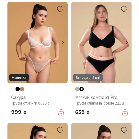
Новинка
Выгода от 2 шт!
Сакура
Мягкий комфорт Pro
Трусы стринги 002SR
Трусы слипы высокие 221SP
999
659
₴
₴