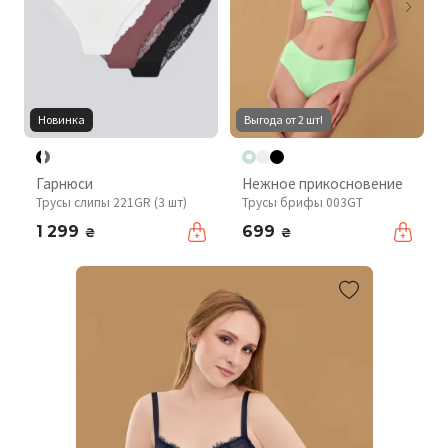
Новинка
Выгода от 2 шт!
Гарнюси
Нежное прикосновение
Трусы слипы 221GR (3 шт)
Трусы брифы 003GT
1 299
699
₴
₴