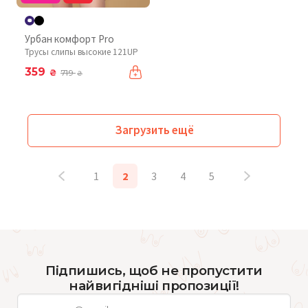
Урбан комфорт Pro
Трусы слипы высокие 121UP
359
₴
719
₴
Загрузить ещё
1
2
3
4
5
Підпишись, щоб не пропустити
найвигідніші пропозиції!