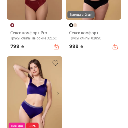
Выгода от 2 шт!
Секси комфорт Pro
Секси комфорт
Трусы слипы высокие 321SC
Трусы слипы 028SC
799
999
₴
₴
Фан Дні
-50%