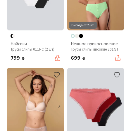
Выгода от 2 шт!
Найсики
Нежное прикосновение
Трусы слипы 011NC (2 шт)
Трусы слипы високие 201GT
799
699
₴
₴