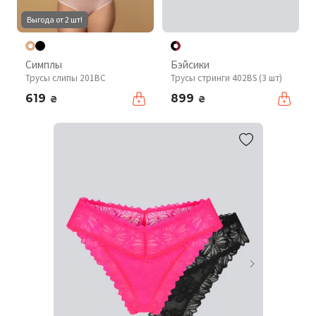
Выгода от 2 шт!
Симплы
Бэйсики
Трусы слипы 201BC
Трусы стринги 402BS (3 шт)
619
899
₴
₴