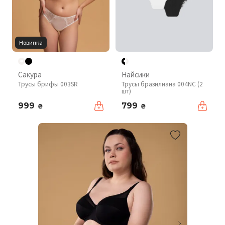
Новинка
Сакура
Найсики
Трусы брифы 003SR
Трусы бразилиана 004NC (2
шт)
999
799
₴
₴