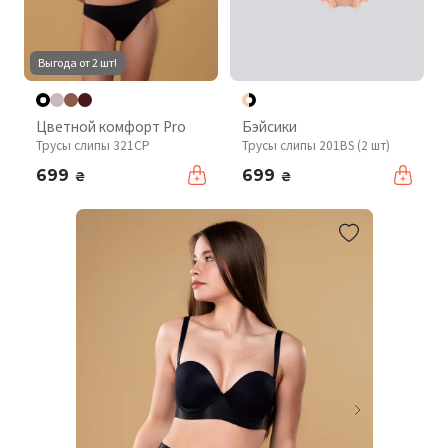
Выгода от 2 шт!
Цветной комфорт Pro
Бэйсики
Трусы слипы 321CP
Трусы слипы 201BS (2 шт)
699
699
₴
₴