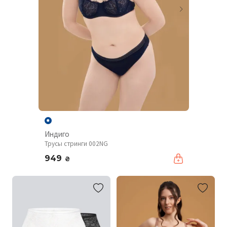
Индиго
Трусы стринги 002NG
949
₴