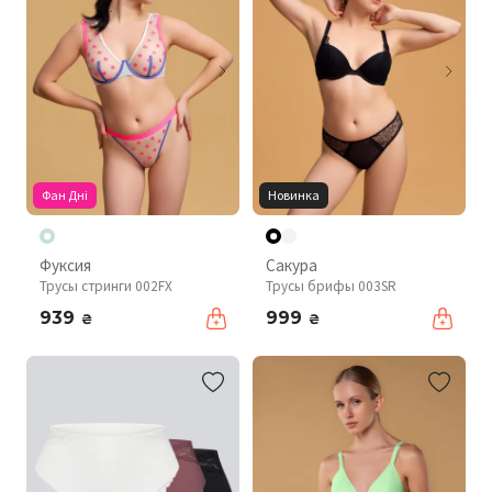
Фан Дні
Новинка
Фуксия
Сакура
Трусы стринги 002FX
Трусы брифы 003SR
939
999
₴
₴