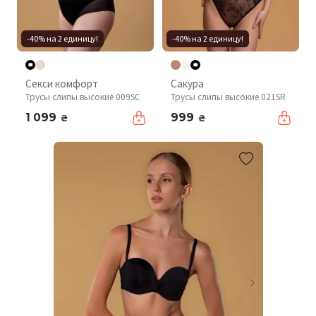
-40% на 2 единицу!
-40% на 2 единицу!
Секси комфорт
Сакура
Трусы слипы высокие 009SC
Трусы слипы высокие 021SR
1 099
999
₴
₴