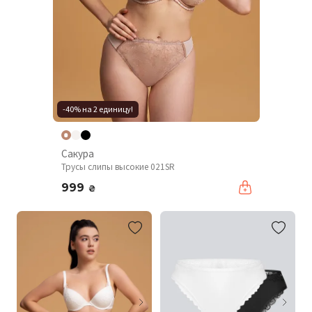
-40% на 2 единицу!
Сакура
Трусы слипы высокие 021SR
999
₴