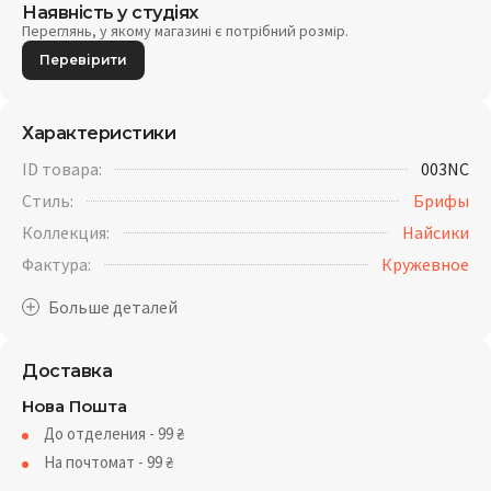
Наявність у студіях
Переглянь, у якому магазині є потрібний розмір.
Перевірити
Характеристики
ID товара:
003NC
Стиль:
Брифы
Коллекция:
Найсики
Фактура:
Кружевное
Доставка
Нова Пошта
До отделения - 99
₴
На почтомат - 99
₴