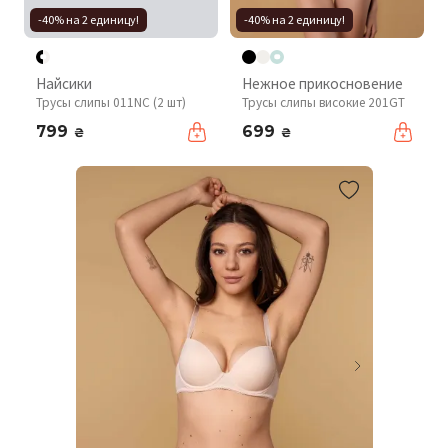
-40% на 2 единицу!
-40% на 2 единицу!
Найсики
Нежное прикосновение
Трусы слипы 011NC (2 шт)
Трусы слипы високие 201GT
799
699
₴
₴