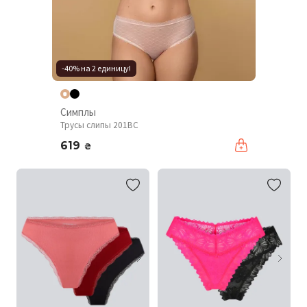
-40% на 2 единицу!
Симплы
Трусы слипы 201BC
619
₴