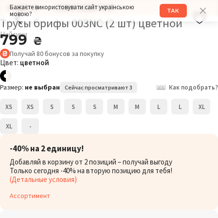
Бажаєте використовувати сайт українською
РАЗМЕР: XS
ОБХВАТ БЕДЕР: 99СМ
ТАК
мовою?
Трусы брифы 003NC (2 шт) цветной
Найсики
799
₴
Получай
80
бонусов
за покупку
Цвет:
цветной
Размер:
не выбран
Как подобрать?
Сейчас просматривают 3
XS
XS
S
S
S
M
M
L
L
XL
XL
-
-40% на 2 единицу!
Добавляй в корзину от 2 позиций – получай выгоду
Только сегодня -40% на вторую позицию для тебя!
(Детальные условия)
Ассортимент