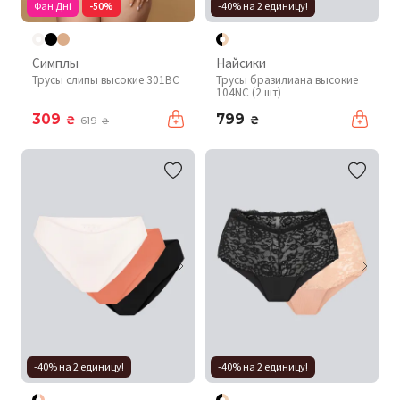
Фан Дні
-50%
-40% на 2 единицу!
Симплы
Найсики
Трусы слипы высокие 301BC
Трусы бразилиана высокие
104NC (2 шт)
309
799
₴
₴
619
₴
-40% на 2 единицу!
-40% на 2 единицу!