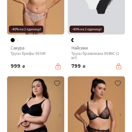
-40% на 2 единицу!
-40% на 2 единицу!
Сакура
Найсики
Трусы брифы 003SR
Трусы бразилиана 004NC (2
шт)
999
799
₴
₴