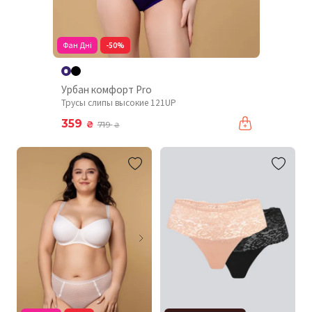
Фан Дні
-50%
Урбан комфорт Pro
Трусы слипы высокие 121UP
359
₴
719
₴