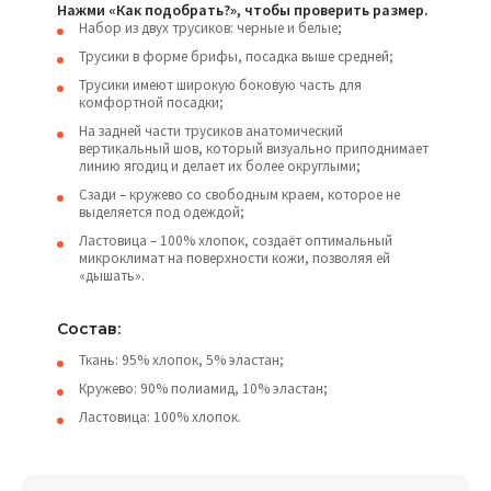
Нажми «Как подобрать?», чтобы проверить размер.
Набор из двух трусиков: черные и белые;
Трусики в форме брифы, посадка выше средней;
Трусики имеют широкую боковую часть для
комфортной посадки;
На задней части трусиков анатомический
вертикальный шов, который визуально приподнимает
линию ягодиц и делает их более округлыми;
Сзади – кружево со свободным краем, которое не
выделяется под одеждой;
Ластовица – 100% хлопок, создаёт оптимальный
микроклимат на поверхности кожи, позволяя ей
«дышать».
Состав:
Ткань: 95% хлопок, 5% эластан;
Кружево: 90% полиамид, 10% эластан;
Ластовица: 100% хлопок.