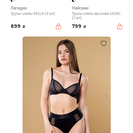
Лагидки
Найсики
Трусы слипы 001LG (3 шт)
Трусы слипы высокие 101NC
(2 шт)
899
799
₴
₴