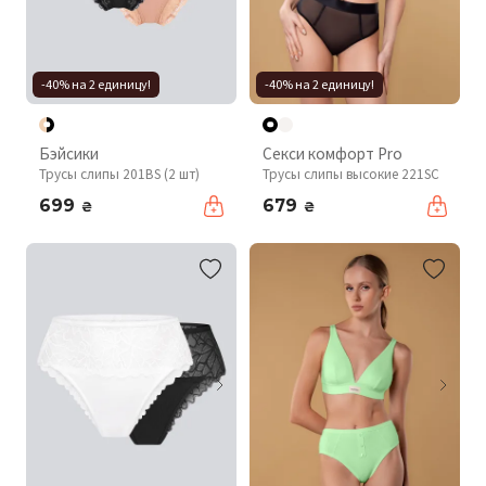
-40% на 2 единицу!
-40% на 2 единицу!
Бэйсики
Секси комфорт Pro
Трусы слипы 201BS (2 шт)
Трусы слипы высокие 221SC
699
679
₴
₴