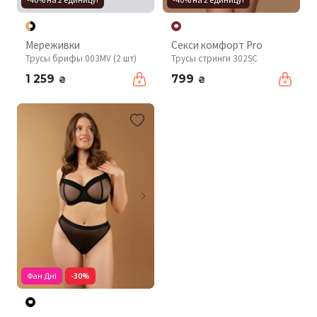
Мереживки
Секси комфорт Pro
Трусы брифы 003MV (2 шт)
Трусы стринги 302SC
1 259
799
₴
₴
Фан Дні
-30%