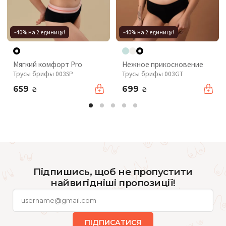
-40% на 2 единицу!
-40% на 2 единицу!
Мягкий комфорт Pro
Нежное прикосновение
Трусы брифы 003SP
Трусы брифы 003GT
659
699
₴
₴
Підпишись, щоб не пропустити
найвигідніші пропозиції!
ПІДПИСАТИСЯ