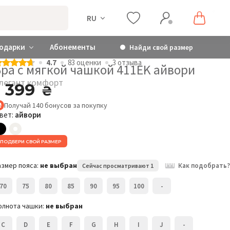
RU
одарки
Абонементы
Найди свой размер
4.7
83 оценки
3 отзыва
Бра с мягкой чашкой 411EK айвори
легант комфорт
1 399
₴
Получай
140
бонусов
за покупку
вет:
айвори
ПОДБЕРИ СВОЙ РАЗМЕР
Элегант комфорт
Бра с мягкой чашкой
Б
411EK
п
азмер пояса:
не выбран
Как подобрать?
Сейчас просматривают 1
ч
1 399
₴
70
75
80
85
90
95
100
-
Розмір:
Р
80C
олнота чашки:
не выбран
C
D
E
F
G
H
I
J
-