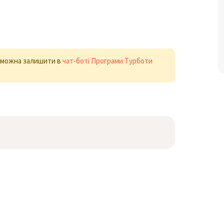
х можна залишити в
чат-боті Програми Турботи