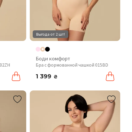
Выгода от 2 шт!
Боди комфорт
102ZH
Бра с формованной чашкой 015BD
1 399
₴