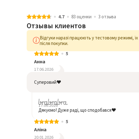
4.7
83 оценки
3 отзыва
Отзывы клиентов
Відгуки наразі працюють у тестовому режимі, ї
після покупки.
5
Анна
17.06.2026
Суперовий❤️
17.06.2026
Дякуємо! Дуже раді, що сподобався❤️
5
Аліна
20.01.2026