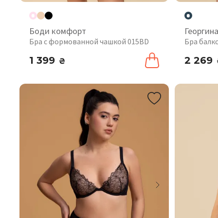
Боди комфорт
Георгин
Бра с формованной чашкой 015BD
Бра балк
1 399
2 269
₴