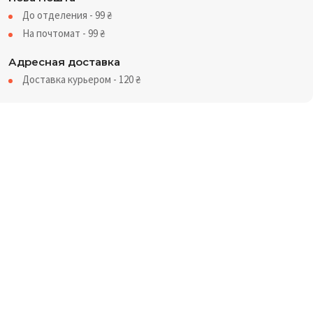
До отделения - 99
₴
На почтомат - 99
₴
Адресная доставка
Доставка курьером - 120
₴