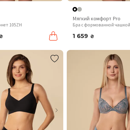
а
Мягкий комфорт Pro
онет 105ZH
Бра с формованной чашкой
1 659
₴
₴