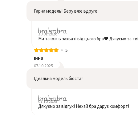
Гарна модель! Беру вже вдруге
20.01.2026
Ми також в захваті від цього бра❤️ Дякуємо за тві
5
Інна
07.10.2025
Ідеальна модель бюста!
07.10.2025
Дякуємо за відгук! Нехай бра дарує комфорт!