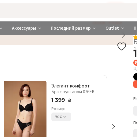
Бажаєте використовувати сайт українською мовою?
ТАК
abrabra ❤️ Киев и Украина
ДОБАВЬ ТРУСИКИ
Аксессуары
Последний размер
Outlet
П
Э
Ц
Элегант комфорт
Бра с пуш-апом 076EK
Р
1 399
₴
Розмір:
70C
П