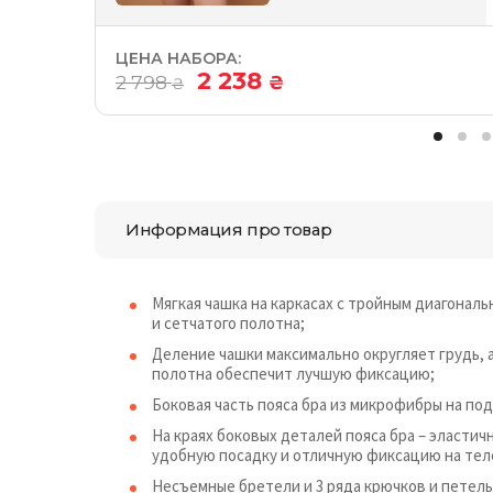
ЦЕНА НАБОРА:
2 238
2 798
₴
₴
Информация про товар
Мягкая чашка на каркасах с тройным диагонал
и сетчатого полотна;
Деление чашки максимально округляет грудь, 
полотна обеспечит лучшую фиксацию;
Боковая часть пояса бра из микрофибры на под
На краях боковых деталей пояса бра – эластич
удобную посадку и отличную фиксацию на тел
Несъемные бретели и 3 ряда крючков и петель