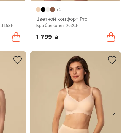
+1
Цветной комфорт Pro
 115SP
Бра балконет 203CP
1 799
₴