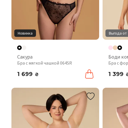
Новинка
Выгода от 
Сакура
Боди ко
Бра с мягкой чашкой 064SR
Бра с фо
1 699
1 399
₴