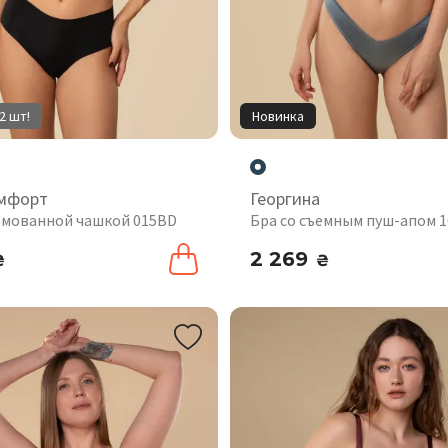
2 шт!
Новинка
мфорт
Георгина
рмованной чашкой 015BD
Бра со съемным пуш-апом 
2 269
₴
₴