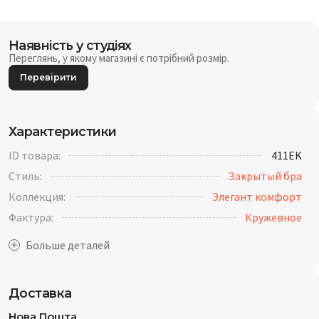
Наявність у студіях
Переглянь, у якому магазині є потрібний розмір.
Перевірити
Характеристики
ID товара:
411EK
Стиль:
Закрытый бра
Коллекция:
Элегант комфорт
Фактура:
Кружевное
Доставка
Нова Пошта