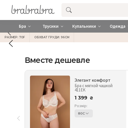
Купить нижнее женское белье ❤️ br
Бра
Трусики
Купальники
Одежда
РАЗМЕР: 70F
ОБХВАТ ГРУДИ: 96СМ
Вместе дешевле
Элегант комфорт
Бра с мягкой чашкой
411EK
1 399
₴
Розмір:
80C