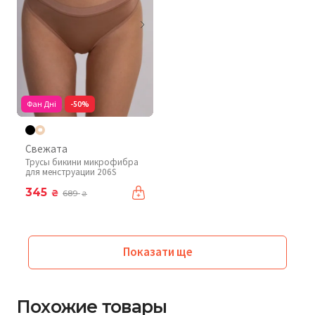
Фан Дні
-50%
Свежата
Трусы бикини микрофибра
для менструации 206S
345
₴
689
₴
Показати ще
Похожие товары