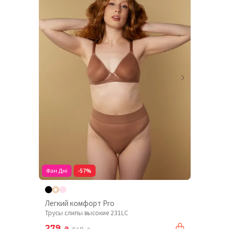
Фан Дні
-57%
Легкий комфорт Pro
Трусы слипы высокие 231LC
279
₴
649