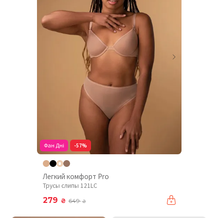
Фан Дні
-57%
Легкий комфорт Pro
Трусы слипы 121LC
279
₴
649
₴