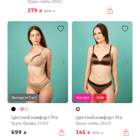
Трусы слипы 201LC
279
₴
649
₴
Выгода от 2 шт!
Фан Дні
-51%
Цветной комфорт Pro
Цветной комфорт Pro
Трусы брифы 223CP
Трусы слипы 201CP
699
345
₴
₴
699
₴