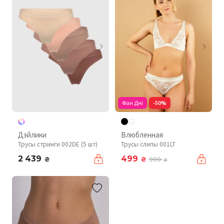
Фан Дні
-50%
Дэйлики
Влюбленная
Трусы стринги 002DE (5 шт)
Трусы слипы 001LT
2 439
499
₴
₴
999
₴