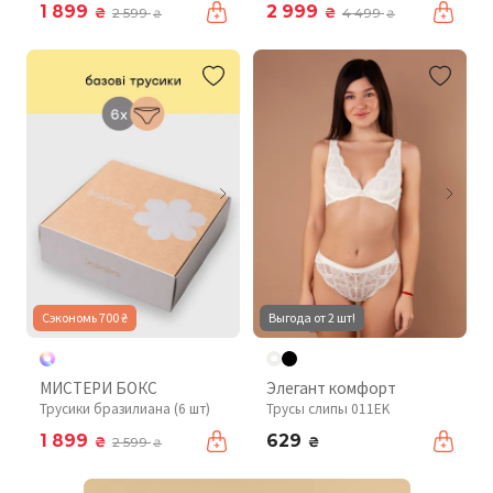
1 899
2 999
₴
₴
2 599
4 499
₴
₴
Сэкономь 700 ₴
Выгода от 2 шт!
МИСТЕРИ БОКС
Элегант комфорт
Трусики бразилиана (6 шт)
Трусы слипы 011EK
1 899
629
₴
₴
2 599
₴