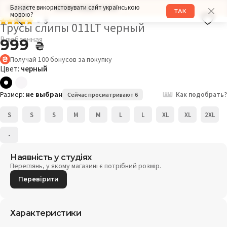
Бажаєте використовувати сайт українською
РАЗМЕР: L
ОБХВАТ БЕДЕР: 102СМ
ТАК
мовою?
5
Трусы слипы 011LT черный
Влюбленная
999
₴
Получай
100
бонусов
за покупку
Цвет:
черный
Размер:
не выбран
Как подобрать?
Сейчас просматривают 6
S
S
S
M
M
L
L
XL
XL
2XL
-
Наявність у студіях
Переглянь, у якому магазині є потрібний розмір.
Перевірити
Характеристики