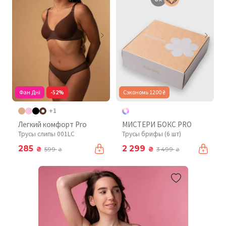
Фан Дні
-52%
Сэкономь 1200 ₴
+1
Легкий комфорт Pro
МИСТЕРИ БОКС PRO
Трусы слипы 001LC
Трусы брифы (6 шт)
285
2 299
₴
₴
599
3 499
₴
₴