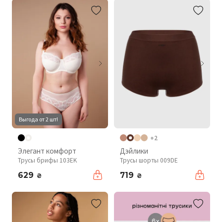
Выгода от 2 шт!
+2
Элегант комфорт
Дэйлики
Трусы брифы 103EK
Трусы шорты 009DE
629
719
₴
₴