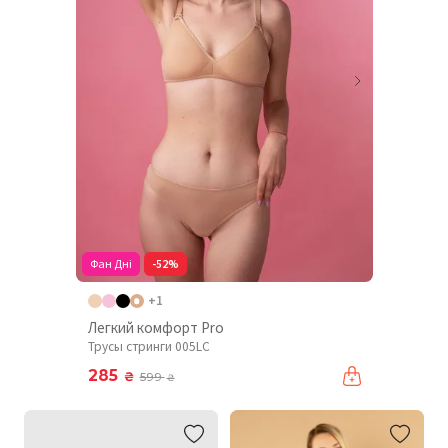
Фан Дні
-52%
+1
Легкий комфорт Pro
Трусы стринги 005LC
285
₴
599
₴