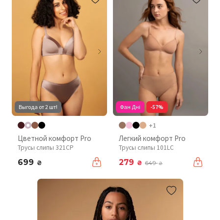
Выгода от 2 шт!
Фан Дні
-57%
+1
Цветной комфорт Pro
Легкий комфорт Pro
Трусы слипы 321CP
Трусы слипы 101LC
699
279
₴
₴
649
₴