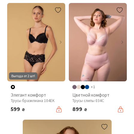
Выгода от 2 шт!
+1
Элегант комфорт
Цветной комфорт
Трусы бразилиана 104EK
Трусы слипы 034C
599
899
₴
₴