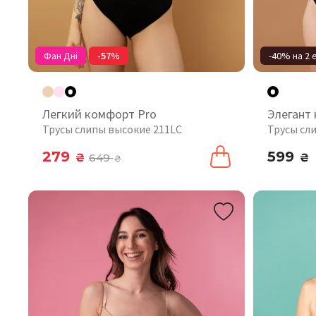
Фан Дні
-57%
-40% на 2 
Легкий комфорт Pro
Элегант
Трусы слипы высокие 211LC
Трусы сл
279
599
₴
649
₴
₴