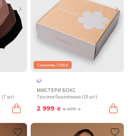
Сэкономь 1500 ₴
МИСТЕРИ БОКС
 (7 шт)
Трусики бразилиана (10 шт)
2 999
₴
4 499
₴