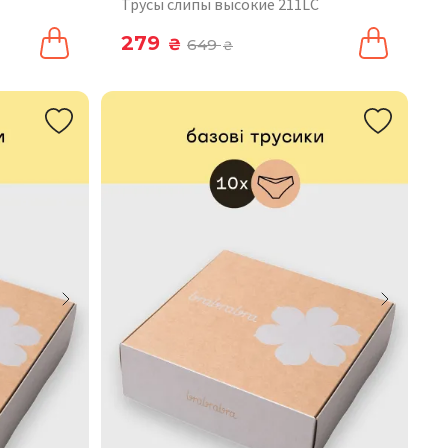
Трусы слипы высокие 211LC
279
₴
649
₴