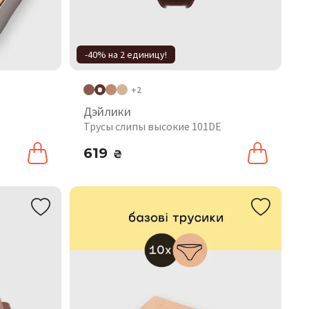
-40% на 2 единицу!
+2
Дэйлики
Трусы слипы высокие 101DE
619
₴