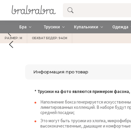
Купить нижнее женское белье ❤️ br
Бра
Трусики
Купальники
Одежда
РАЗМЕР: M
ОБХВАТ БЕДЕР: 94СМ
Информация про товар
* Трусики на фото являются примером фасона
Наполнение бокса генерируется искусственны
лимитированных коллекций. В наборе будут п
средней посадки;
Это могут быть трусики из хлопка, микрофибр
высококачественные, дышащие и комфортные 