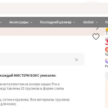
Бажаєте використовувати сайт українською мовою?
ТАК
abrabra ❤️ Киев и Украина
Аксессуары
Последний размер
Outlet
П
М
Ц
Р
, каждый МИСТЕРИ БОКС уникален.
м интеллектом на основе наших Pro и
редставлены 10 трусиков в форме слипы
ы, сетки и кружева. Все материалы трусиков
для кожи;