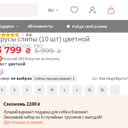
RU
одарки
Абонементы
Найди свой размер
4.6
Трусы слипы (10 шт) цветной
ИСТЕРИ БОКС PRO
3 799
₴
5 999
₴
Получай
380
бонусов
за покупку
вет:
цветной
азмер:
не выбран
Как подобрать?
Сейчас просматривают 1
S
S
S
M
M
L
L
XL
XL
-
Сэкономь 2200 ₴
Лучший вариант подарка для себя и близких!
Заказывай набор из 6 случайных трусиков с выгодой!
(Детальные условия)