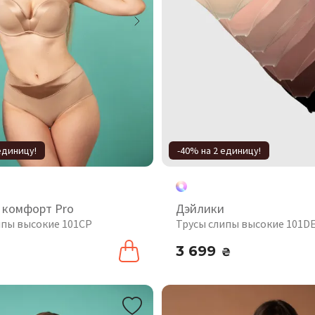
единицу!
-40% на 2 единицу!
 комфорт Pro
Дэйлики
ипы высокие 101CP
Трусы слипы высокие 101DE
3 699
₴