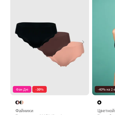
Фан Дні
-30%
-40% на 2 
Файники
Цветной