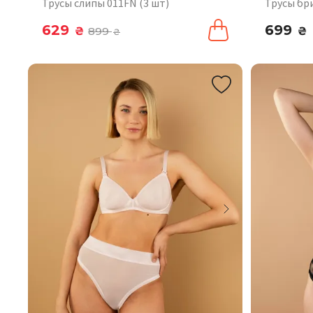
Трусы слипы 011FN (3 шт)
Трусы бр
629
699
₴
899
₴
₴