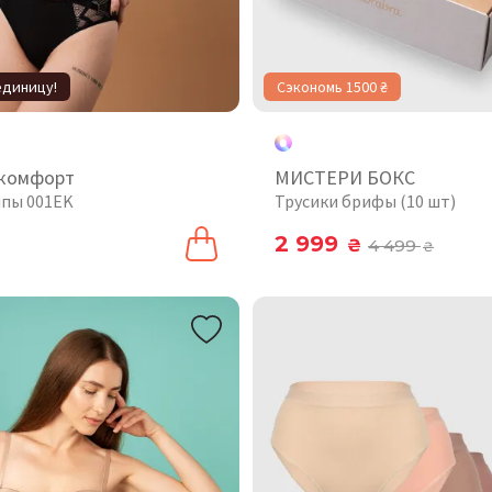
единицу!
Сэкономь 1500 ₴
 комфорт
МИСТЕРИ БОКС
ипы 001EK
Трусики брифы (10 шт)
2 999
₴
4 499
₴