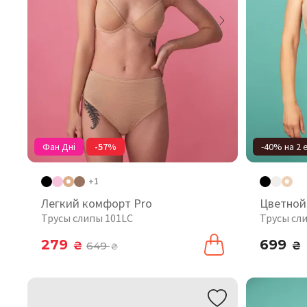
Фан Дні
-57%
-40% на 2 
+1
Легкий комфорт Pro
Цветной
Трусы слипы 101LC
Трусы сл
279
699
₴
649
₴
₴