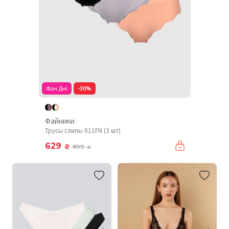
Фан Дні
-30%
Файники
Трусы слипы 011FN (3 шт)
629
₴
899
₴