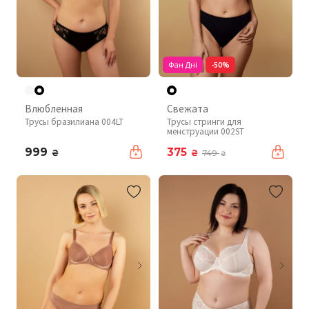
Фан Дні
-50%
Влюбленная
Свежата
Трусы бразилиана 004LT
Трусы стринги для
менструации 002ST
999
375
₴
₴
749
₴