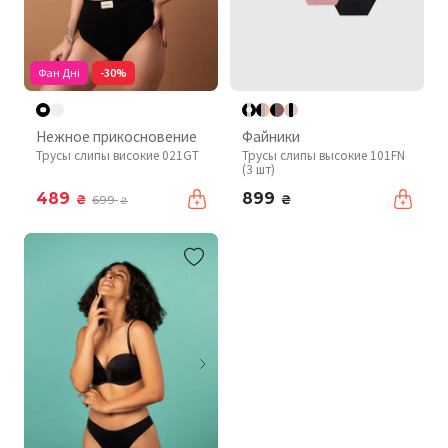
Фан Дні
-30%
Нежное прикосновение
Файники
Трусы слипы високие 021GT
Трусы слипы высокие 101FN
(3 шт)
489
899
₴
₴
699
₴