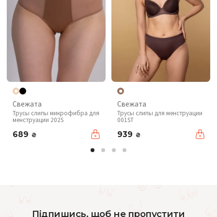
Свежата
Свежата
Трусы слипы микрофибра для
Трусы слипы для менструации
менструации 202S
001ST
689
939
₴
₴
Підпишись, щоб не пропустити