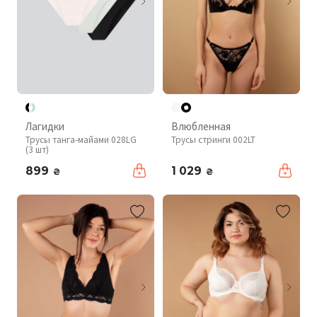
Лагидки
Влюбленная
Трусы танга-майами 028LG
Трусы стринги 002LT
(3 шт)
899
1 029
₴
₴