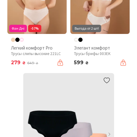
Фан Дні
-57%
Выгода от 2 шт!
Легкий комфорт Pro
Элегант комфорт
Трусы слипы высокие 221LC
Трусы брифы 003EK
279
599
₴
₴
649
₴