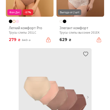
Фан Дні
-57%
Выгода от 2 шт!
Легкий комфорт Pro
Элегант комфорт
Трусы слипы 201LC
Трусы слипы высокие 201EK
279
629
₴
₴
649
₴