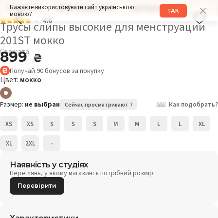
Бажаєте використовувати сайт українською
РАЗМЕР: XL
ОБХВАТ БЕДЕР: 104СМ
ДРУГИЕ МОДЕЛИ
ТАК
мовою?
4.6
Трусы слипы высокие для менструации
201ST мокко
Свежата
899
₴
Получай
90
бонусов
за покупку
Цвет:
мокко
Размер:
не выбран
Как подобрать?
Сейчас просматривают 7
XS
XS
S
S
S
M
M
L
L
XL
XL
2XL
-
Наявність у студіях
Переглянь, у якому магазині є потрібний розмір.
Перевірити