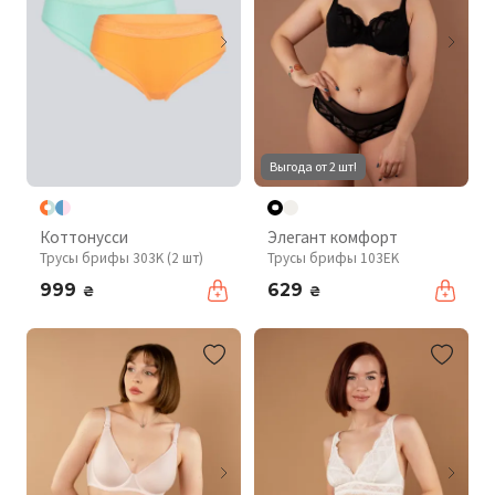
Выгода от 2 шт!
Коттонусси
Элегант комфорт
Трусы брифы 303K (2 шт)
Трусы брифы 103EK
999
629
₴
₴