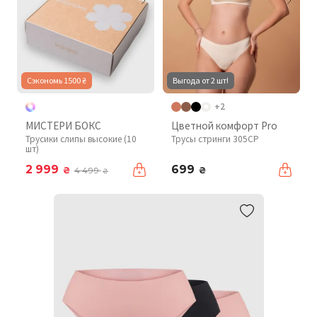
Сэкономь 1500 ₴
Выгода от 2 шт!
+2
МИСТЕРИ БОКС
Цветной комфорт Pro
Трусики слипы высокие (10
Трусы стринги 305CP
шт)
2 999
699
₴
₴
4 499
₴