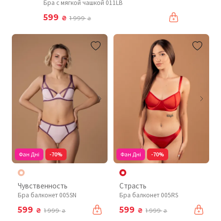
Бра с мягкой чашкой 011LB
599
₴
1 999
₴
Фан Дні
-70%
Фан Дні
-70%
Чувственность
Страсть
Бра балконет 005SN
Бра балконет 005RS
599
599
₴
₴
1 999
1 999
₴
₴