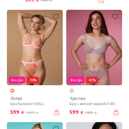
₴
1 839
₴
Фан Дні
-70%
Фан Дні
-67%
Лилия
Чувство
Бра балконет 005LL
Бра с мягкой чашкой 074FL
599
599
₴
₴
1 999
1 839
₴
₴