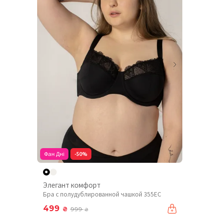
Фан Дні
-50%
Элегант комфорт
Бра с полудублированной чашкой 355EC
499
₴
999
₴