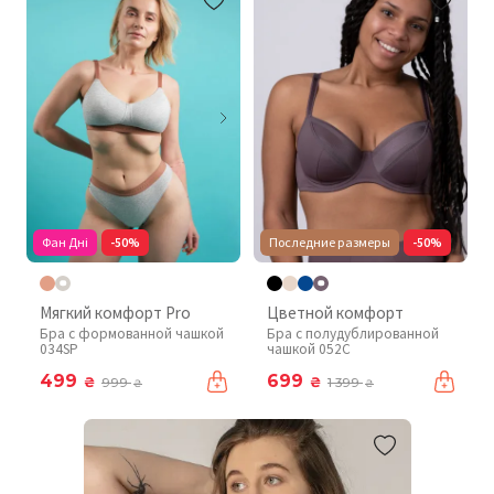
Фан Дні
-50%
Последние размеры
-50%
Мягкий комфорт Pro
Цветной комфорт
Бра с формованной чашкой
Бра с полудублированной
034SP
чашкой 052C
499
699
₴
₴
999
1 399
₴
₴