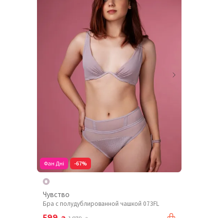
Фан Дні
-67%
Чувство
Бра с полудублированной чашкой 073FL
599