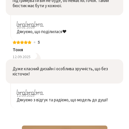
підтримувати він не буде, бо немає кісточок. Такий
бюстик має бути у кожної.
20.01.2026
Дякуємо, що поділилася❤️
5
Тоня
12.09.2025
Дуже класний дизайн і особлива зручність, що без
кісточок!
12.09.2025
Дякуємо з відгук та радіємо, що модель до душі!