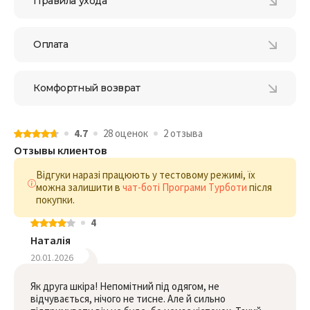
Правила ухода
Оплата
Комфортный возврат
4.7
28 оценок
2 отзыва
Отзывы клиентов
Відгуки наразі працюють у тестовому режимі, їх
можна залишити в
чат-боті Програми Турботи
після
покупки.
4
Наталія
20.01.2026
Як друга шкіра! Непомітний під одягом, не
відчувається, нічого не тисне. Але й сильно