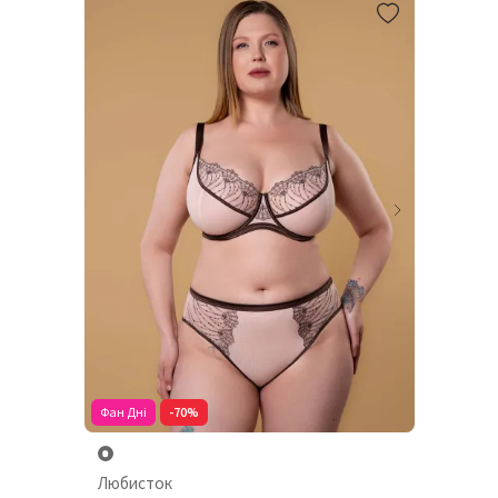
Фан Дні
-70%
Любисток