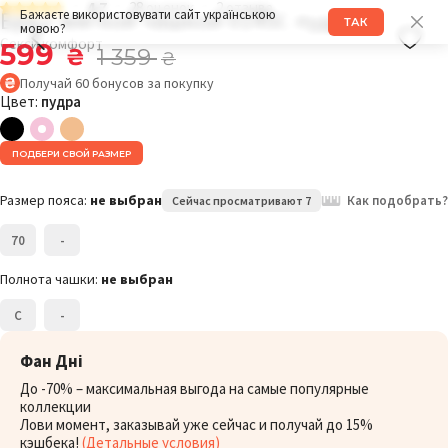
4.7
28 оценок
2 отзыва
Бра с мягкой чашкой 014SC пудра
Бажаєте використовувати сайт українською
ТАК
мовою?
Секси комфорт
599
₴
1 359
₴
Получай
60
бонусов
за покупку
Цвет:
пудра
ПОДБЕРИ СВОЙ РАЗМЕР
Размер пояса:
не выбран
Как подобрать?
Сейчас просматривают 7
70
-
Полнота чашки:
не выбран
C
-
Фан Дні
До -70% – максимальная выгода на самые популярные
коллекции
Лови момент, заказывай уже сейчас и получай до 15%
кэшбека!
(Детальные условия)