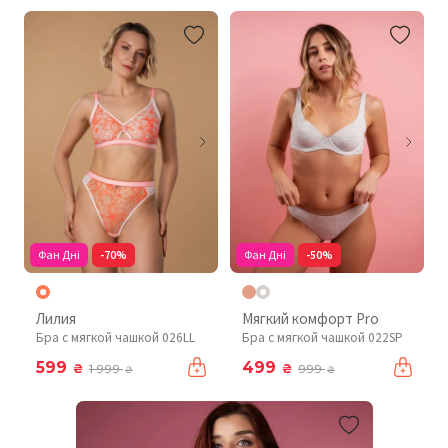
Фан Дні
-70%
Фан Дні
-50%
Лилия
Мягкий комфорт Pro
Бра с мягкой чашкой 026LL
Бра с мягкой чашкой 022SP
599
499
₴
₴
1 999
999
₴
₴