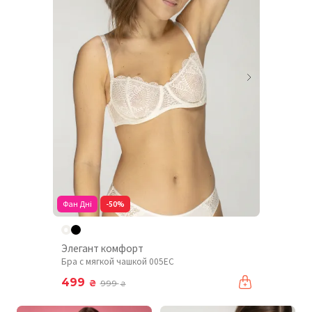
Фан Дні
-50%
Элегант комфорт
Бра с мягкой чашкой 005EC
499
₴
999
₴