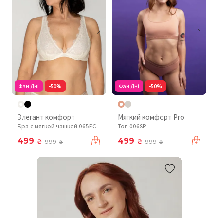
Фан Дні
-50%
Фан Дні
-50%
Элегант комфорт
Мягкий комфорт Pro
Бра с мягкой чашкой 065EC
Топ 006SP
499
499
₴
₴
999
999
₴
₴