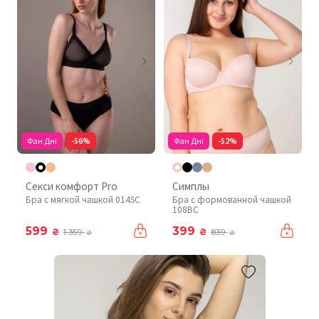
Фан Дні
-56%
Фан Дні
-52%
Секси комфорт Pro
Симплы
Бра с мягкой чашкой 014SC
Бра с формованной чашкой
108BC
599
399
₴
₴
1 359
839
₴
₴