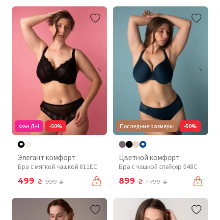
Фан Дні
-50%
Последние размеры
-50%
Элегант комфорт
Цветной комфорт
Бра с мягкой чашкой 011EC
Бра с чашкой спейсер 048С
499
899
₴
₴
999
1 799
₴
₴