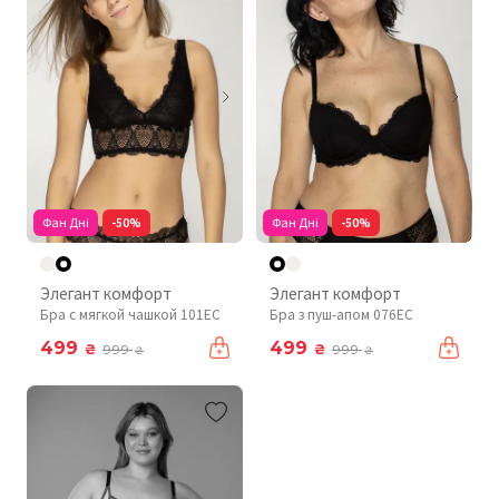
Фан Дні
-50%
Фан Дні
-50%
Элегант комфорт
Элегант комфорт
Бра с мягкой чашкой 101EC
Бра з пуш-апом 076EC
499
499
₴
₴
999
999
₴
₴