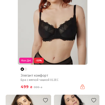
Фан Дні
-50%
Элегант комфорт
Бра с мягкой чашкой 012EC
499
₴
999
₴