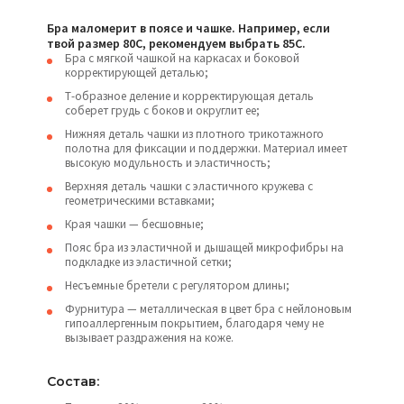
Бра маломерит в поясе и чашке. Например, если
твой размер 80С, рекомендуем выбрать 85С.
Бра с мягкой чашкой на каркасах и боковой
корректирующей деталью;
Т-образное деление и корректирующая деталь
соберет грудь с боков и округлит ее;
Нижняя деталь чашки из плотного трикотажного
полотна для фиксации и поддержки. Материал имеет
высокую модульность и эластичность;
Верхняя деталь чашки с эластичного кружева с
геометрическими вставками;
Края чашки — бесшовные;
Пояс бра из эластичной и дышащей микрофибры на
подкладке из эластичной сетки;
Несъемные бретели с регулятором длины;
Фурнитура — металлическая в цвет бра с нейлоновым
гипоаллергенным покрытием, благодаря чему не
вызывает раздражения на коже.
Состав: