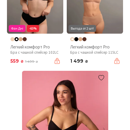
Фан Дні
-63%
Выгода от 2 шт!
Легкий комфорт Pro
Легкий комфорт Pro
Бра с чашкой спейсер 102LC
Бра с чашкой спейсер 115LC
559
1 499
₴
₴
1 499
₴