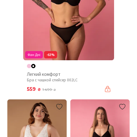
Фан Дні
-63%
Легкий комфорт
Бра с чашкой спейсер 002LC
559
₴
1 499
₴