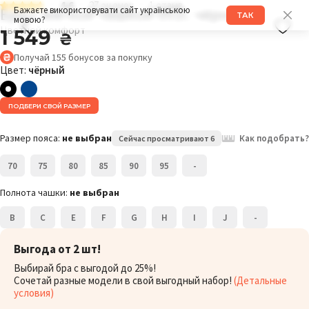
4.6
27 оценок
1 отзыв
Бра с мягкой чашкой 051C чёрный
Бажаєте використовувати сайт українською
ТАК
мовою?
Цветной комфорт
1 549
₴
Получай
155
бонусов
за покупку
Цвет:
чёрный
ПОДБЕРИ СВОЙ РАЗМЕР
Размер пояса:
не выбран
Как подобрать?
Сейчас просматривают 6
70
75
80
85
90
95
-
Полнота чашки:
не выбран
B
C
E
F
G
H
I
J
-
Выгода от 2 шт!
Выбирай бра с выгодой до 25%!
Сочетай разные модели в свой выгодный набор!
(Детальные
условия)