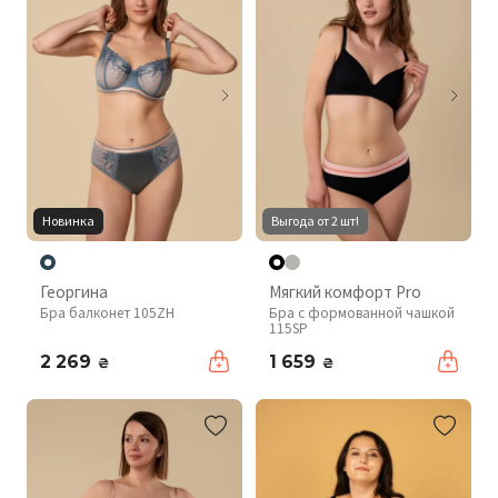
Новинка
Выгода от 2 шт!
Георгина
Мягкий комфорт Pro
Бра балконет 105ZH
Бра с формованной чашкой
115SP
2 269
1 659
₴
₴