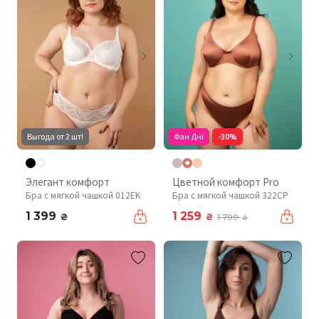
Выгода от 2 шт!
Фан Дні
-30%
Элегант комфорт
Цветной комфорт Pro
Бра с мягкой чашкой 012EK
Бра с мягкой чашкой 322CP
1 399
1 259
₴
₴
1 799
₴