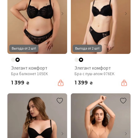
Выгода от 2 шт!
Выгода от 2 шт!
Элегант комфорт
Элегант комфорт
Бра балконет 105EK
Бра с пуш-апом 076EK
1 399
1 399
₴
₴