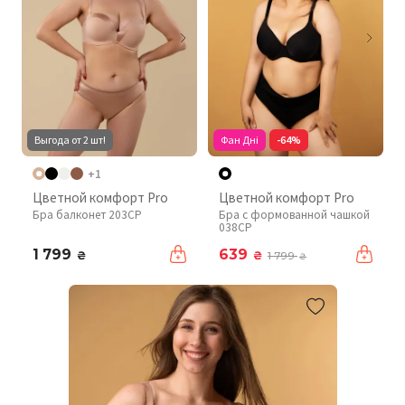
Выгода от 2 шт!
Фан Дні
-64%
+1
Цветной комфорт Pro
Цветной комфорт Pro
Бра балконет 203CP
Бра с формованной чашкой
038CP
1 799
639
₴
₴
1 799
₴