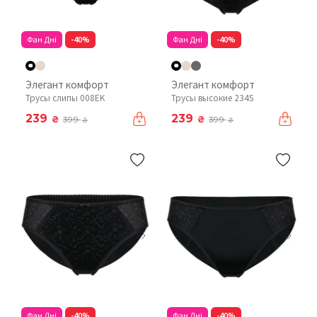
Фан Дні
-40%
Фан Дні
-40%
Элегант комфорт
Элегант комфорт
Трусы слипы 008EK
Трусы высокие 234S
239
239
₴
₴
399
399
₴
₴
Фан Дні
-40%
Фан Дні
-40%