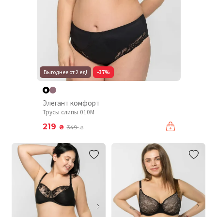
Выгоднее от 2 ед!
-37%
Элегант комфорт
Трусы слипы 010М
219
₴
349
₴