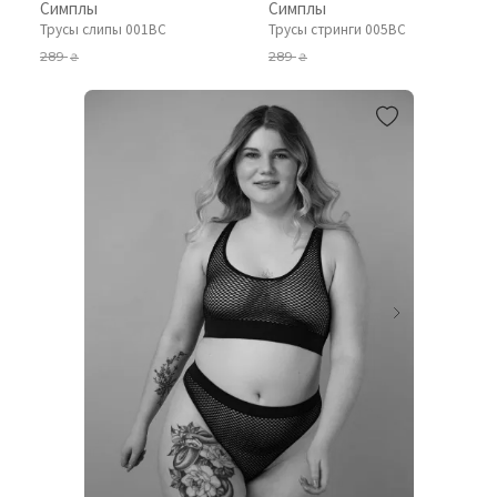
Симплы
Симплы
Трусы слипы 001BC
Трусы стринги 005BC
289
289
₴
₴