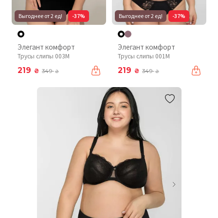
Выгоднее от 2 ед!
-37%
Выгоднее от 2 ед!
-37%
Элегант комфорт
Элегант комфорт
Трусы слипы 003М
Трусы слипы 001М
219
219
₴
₴
349
349
₴
₴