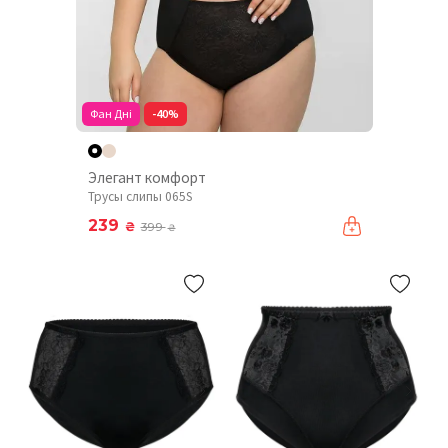
Фан Дні
-40%
Элегант комфорт
Трусы слипы 065S
239
₴
399
₴