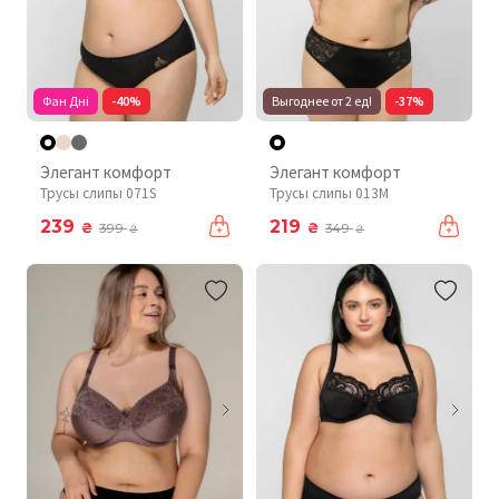
Фан Дні
-40%
Выгоднее от 2 ед!
-37%
Элегант комфорт
Элегант комфорт
Трусы слипы 071S
Трусы слипы 013M
239
219
₴
₴
399
349
₴
₴