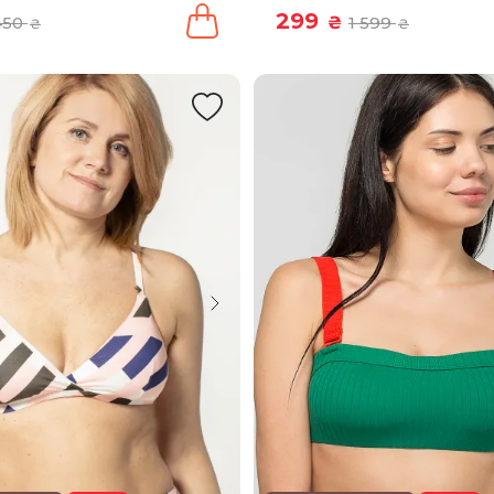
299
450
₴
1 599
₴
₴