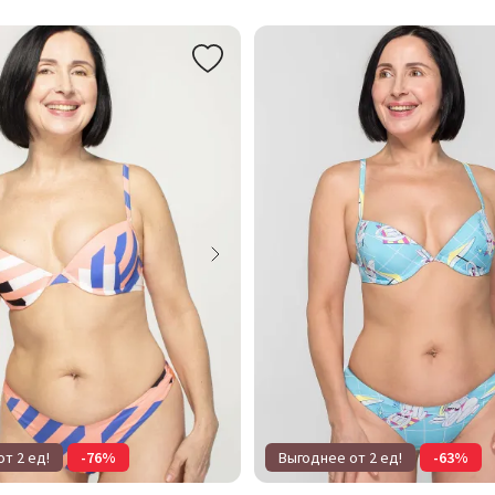
т 2 ед!
-76%
Выгоднее от 2 ед!
-63%