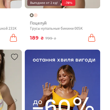
Выгоднее от 2 ед!
-76%
Поцелуй
шкой 231K
Трусы купальные бикини 005K
189
₴
799
₴