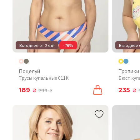
Выгоднее от 2 ед!
-76%
Выгоднее о
Поцелуй
Тропики
Трусы купальные 011K
Бюст куп
189
235
₴
799
₴
₴