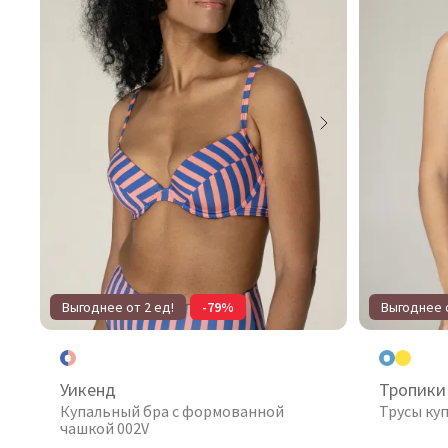
Выгоднее от 2 ед!
-79%
Выгоднее о
Уикенд
Тропики
Купальный бра с формованной
Трусы ку
чашкой 002V