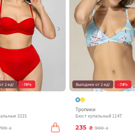
т 2 ед!
-76%
Выгоднее от 2 ед!
-74%
Тропики
пальные 321S
Бюст купальный 114T
235
799
₴
900
₴
₴