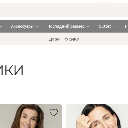
Бажаєте використовувати сайт українською мовою?
ТАК
abrabra ❤️ Киев и Украина
Аксессуары
Последний размер
Outlet
П
Дари ТРУСИКИ
ИКИ