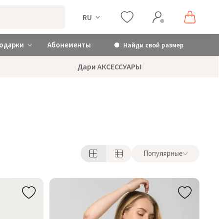
RU
одарки
Абонементы
Найди свой размер
Дари АКСЕССУАРЫ
Популярные