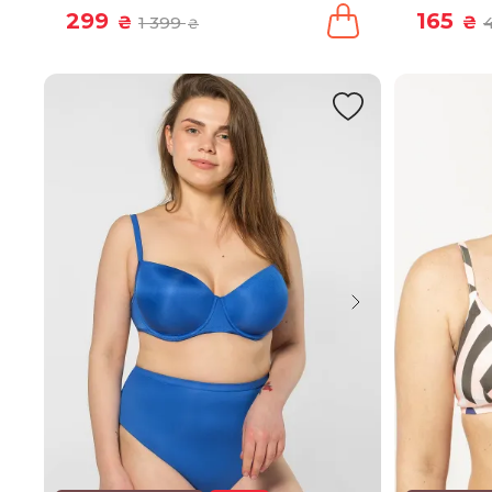
299
165
₴
1 399
₴
₴