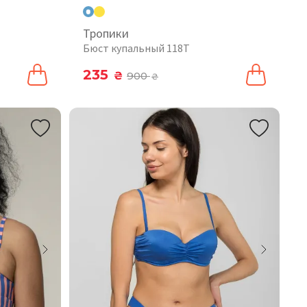
Тропики
Бюст купальный 118T
235
₴
900
₴