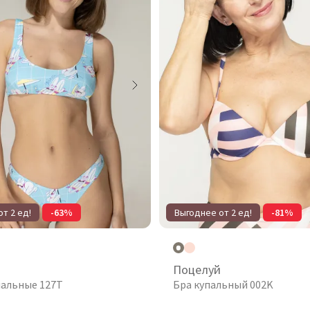
т 2 ед!
-63%
Выгоднее от 2 ед!
-81%
Поцелуй
пальные 127T
Бра купальный 002K