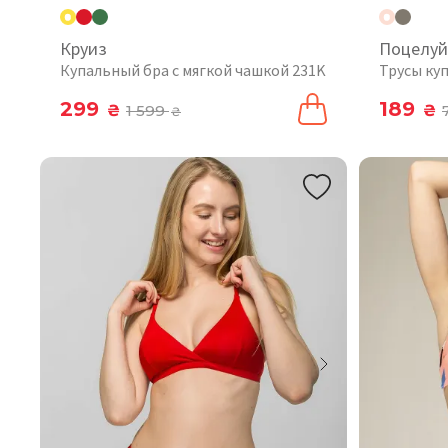
Круиз
Поцелуй
Купальный бра с мягкой чашкой 231K
Трусы ку
299
189
₴
1 599
₴
₴