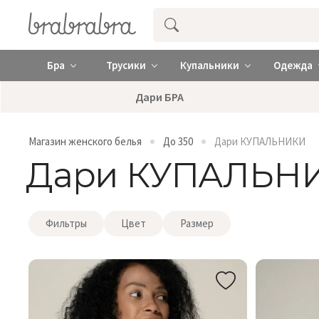
Купить нижнее женское белье ❤️ br
Бра
Трусики
Купальники
Одежда
Дари БРА
Магазин женского белья
До 350
Дари КУПАЛЬНИКИ
Дари КУПАЛЬН
Фильтры
Цвет
Размер