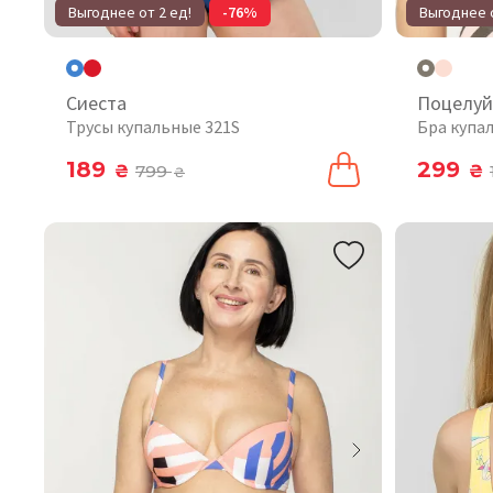
Выгоднее от 2 ед!
-76%
Выгоднее о
Сиеста
Поцелуй
Трусы купальные 321S
Бра купа
189
299
₴
799
₴
₴