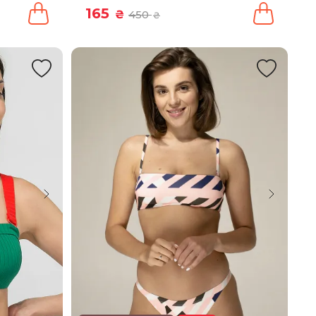
165
₴
450
₴