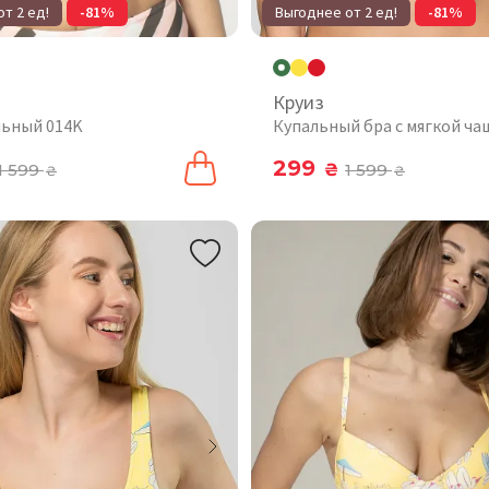
т 2 ед!
-81%
Выгоднее от 2 ед!
-81%
Круиз
льный 014K
Купальный бра с мягкой ча
299
1 599
₴
1 599
₴
₴