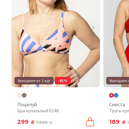
Выгоднее от 2 ед!
-81%
Выгоднее о
Поцелуй
Сиеста
Бра купальный 014K
Трусы ку
299
189
₴
1 599
₴
₴