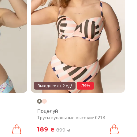
Выгоднее от 2 ед!
-79%
Поцелуй
Трусы купальные высокие 021K
189
₴
899
₴