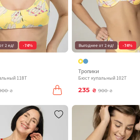
т 2 ед!
-74%
Выгоднее от 2 ед!
-74%
Тропики
альный 118T
Бюст купальный 102T
235
900
₴
900
₴
₴