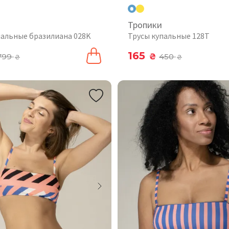
Тропики
пальные бразилиана 028K
Трусы купальные 128T
165
799
₴
450
₴
₴