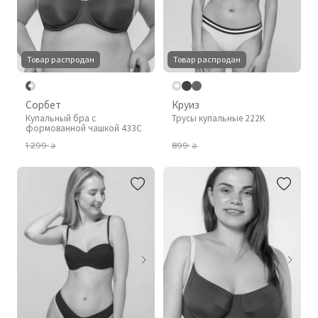
Товар распродан
Товар распродан
Сорбет
Круиз
Купальный бра с
Трусы купальные 222K
формованной чашкой 433C
1 299
899
₴
₴