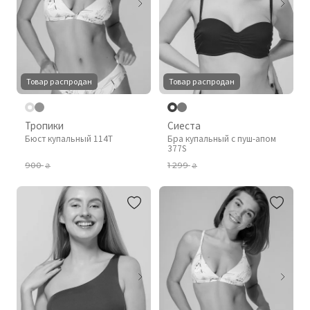
Товар распродан
Товар распродан
Тропики
Сиеста
Бюст купальный 114T
Бра купальный с пуш-апом
377S
900
1 299
₴
₴