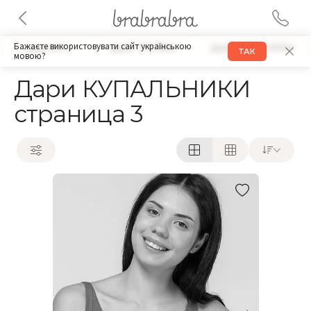
Бажаєте використовувати сайт українською
Дари БРА
Дари ТРУСИКИ
Дари АКСЕССУАРЫ
ТАК
мовою?
Дари КУПАЛЬНИКИ
страница 3