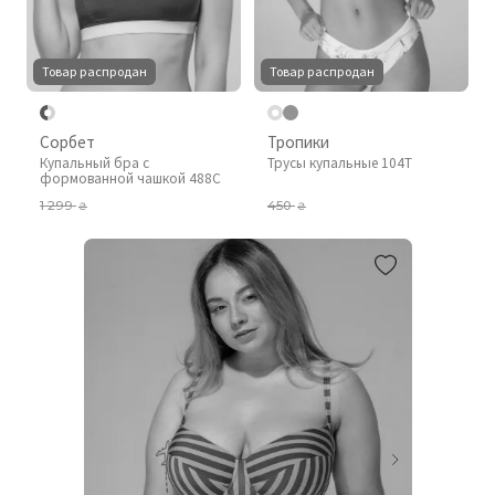
Товар распродан
Товар распродан
Сорбет
Тропики
Купальный бра с
Трусы купальные 104T
формованной чашкой 488C
1 299
450
₴
₴