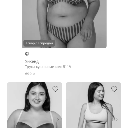
Товар распродан
Уикенд
Трусы купальные слип 511V
699
₴