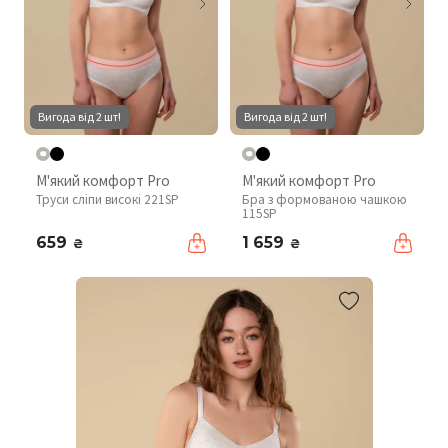
Вигода від 2 шт!
Вигода від 2 шт!
М'який комфорт Pro
М'який комфорт Pro
Труси сліпи високі 221SP
Бра з формованою чашкою
115SP
659
1 659
₴
₴