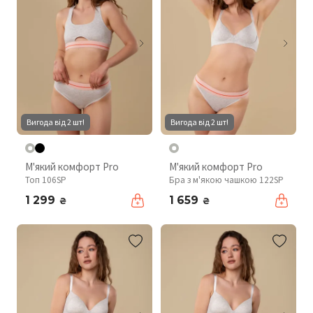
Вигода від 2 шт!
Вигода від 2 шт!
М'який комфорт Pro
М'який комфорт Pro
Топ 106SP
Бра з м'якою чашкою 122SP
1 299
1 659
₴
₴