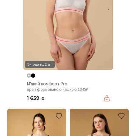
Вигода від 2 шт!
М'який комфорт Pro
Бра з формованою чашкою 134SP
1 659
₴