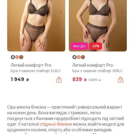
Фан Дні
-50%
Легкий комфорт Pro
Легкий комфорт Pro
Бра з чашкою спейсер 318LC
Бра з чашкою спейсер 308LC
1 949
839
₴
₴
1 679
₴
Сіра жіноча білизна — практичний і універсальний варіант
на кожен день. Вона виглядає стримано, легко
поєднується з базовим гардеробом і підходить під світлий
одяг. У каталозі
спідньої білизни
можна знайти моделі для
щоденного носіння, спорту або особливих випадків.