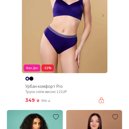
Фан Дні
-51%
Урбан комфорт Pro
Труси сліпи високі 121UP
349
₴
719
₴