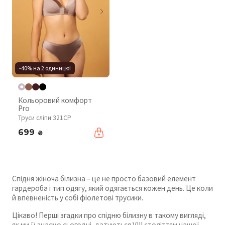
-40% на 2 одиницю!
Кольоровий комфорт
Pro
Труси сліпи 321CP
699
₴
Спідня жіноча білизна – це не просто базовий елемент
гардероба і тип одягу, який одягається кожен день. Це коли
й впевненість у собі фіолетові трусики.
Цікаво! Перші згадки про спідню білизну в такому вигляді,
як ми її знаємо сьогодні, датуються VIII століттям нашої