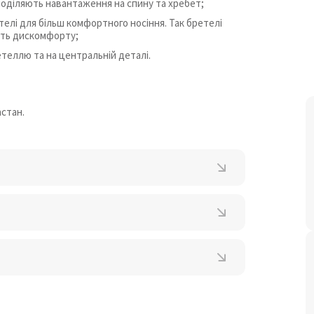
поділяють навантаження на спину та хребет;
телі для більш комфортного носіння. Так бретелі
уть дискомфорту;
етеллю та на центральній деталі.
астан.