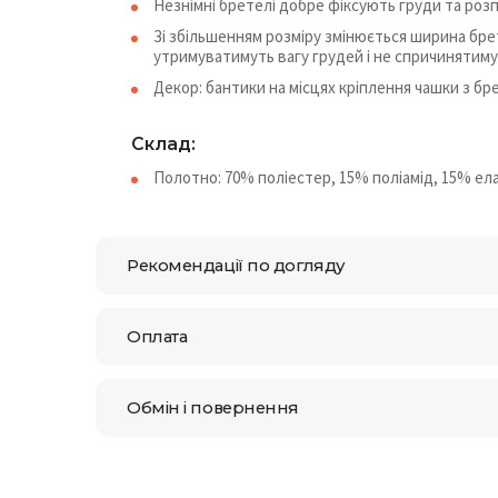
Незнімні бретелі добре фіксують груди та роз
Зі збільшенням розміру змінюється ширина бре
утримуватимуть вагу грудей і не спричинятим
Декор: бантики на місцях кріплення чашки з бр
Склад:
Полотно: 70% поліестер, 15% поліамід, 15% ел
Рекомендації по догляду
Оплата
Обмін і повернення