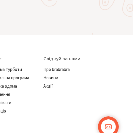
с
Слідкуй за нами
ма турботи
Про brabrabra
льна програма
Новини
ка вдома
Акції
нення
ікати
ація