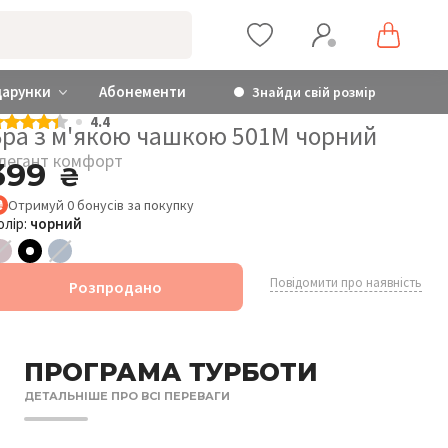
дарунки
Абонементи
Знайди свій розмір
4.4
Бра з м'якою чашкою 501М чорний
легант комфорт
399
₴
Отримуй
0
бонусів
за покупку
олір:
чорний
Повідомити про наявність
Розпродано
ПРОГРАМА ТУРБОТИ
ДЕТАЛЬНІШЕ ПРО ВСІ ПЕРЕВАГИ