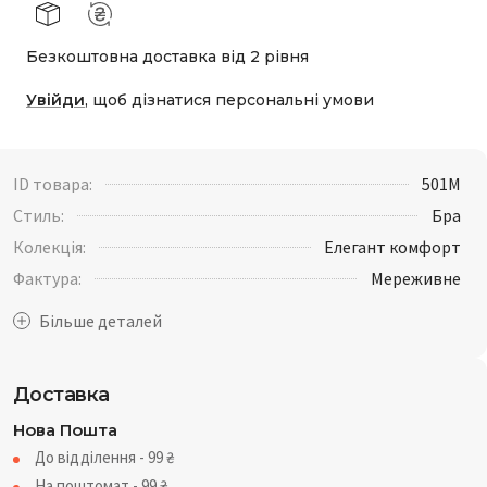
Безкоштовна доставка від 2 рівня
Увійди
, щоб дізнатися персональні умови
ID товара:
501M
Стиль:
Бра
Колекція:
Елегант комфорт
Фактура:
Мереживне
Доставка
Нова Пошта
До відділення - 99
₴
На поштомат - 99
₴