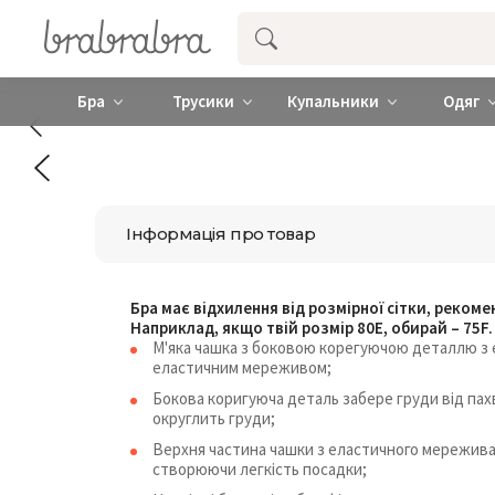
Купити нижню жіночу білизну ❤️ brab
Бра
Трусики
Купальники
Одяг
Інформація про товар
Бра має відхилення від розмірної сітки, реком
Наприклад, якщо твій розмір 80Е, обирай – 75F.
М'яка чашка з боковою корегуючою деталлю з 
еластичним мереживом;
Бокова коригуюча деталь забере груди від пах
округлить груди;
Верхня частина чашки з еластичного мережива.
створюючи легкість посадки;