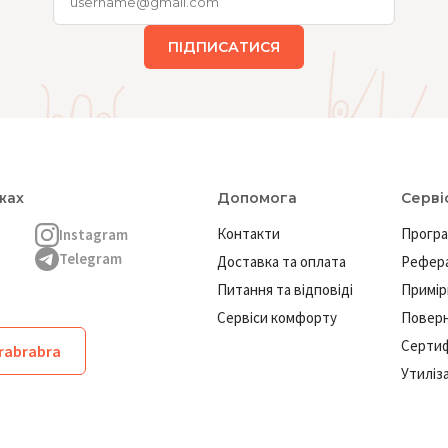
ПІДПИСАТИСЯ
жах
Допомога
Серві
Контакти
Програ
Instagram
Telegram
Доставка та оплата
Рефера
Питання та відповіді
Примір
Сервіси комфорту
Повер
Сертиф
brabrabra
Утиліз