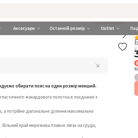
rabra ❤️ Київ та Україна
ДОДАЙ ТРУСИКИ
Аксесуари
Останній розмір
Outlet
По
Е
К
ендуємо обирати пояс на один розмір менший.
еластичного жакардового полотна в поєднанні з
в, а потрійне діагональне ділення максимально
 Вільний край мережива плавно лягає на груди,