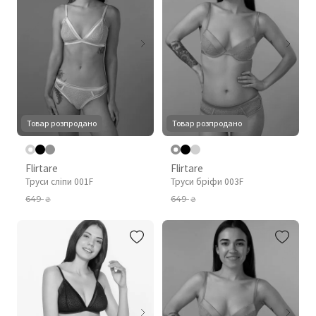
Товар розпродано
Товар розпродано
Flirtare
Flirtare
Труси сліпи 001F
Труси бріфи 003F
649
649
₴
₴