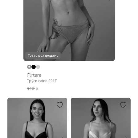
Товар розпродано
Flirtare
Труси сліпи 001F
649
₴