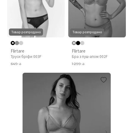
Товар розпродано
Товар розпродано
Flirtare
Flirtare
Труси бріфи 003F
Бра з пуш-апом 002F
649
1 299
₴
₴