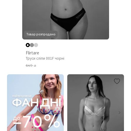
Товар розпродано
Flirtare
Труси сліпи 001F чорні
649
₴