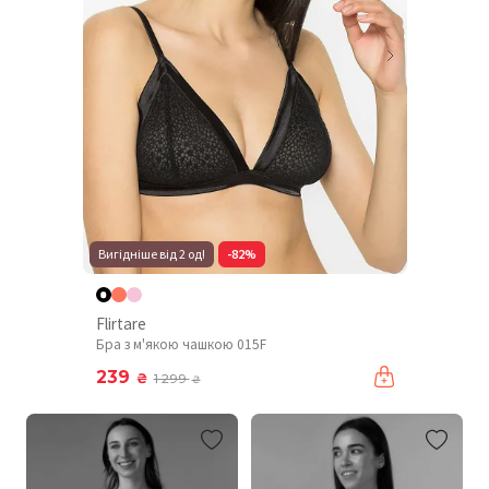
Вигідніше від 2 од!
-82%
Flirtare
Бра з м'якою чашкою 015F
239
₴
1 299
₴