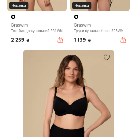
Новинка
Новинка
Braswim
Braswim
Топ-бандо купальний 331WM
Труси купальні бікіні 305WM
2 259
1 139
₴
₴