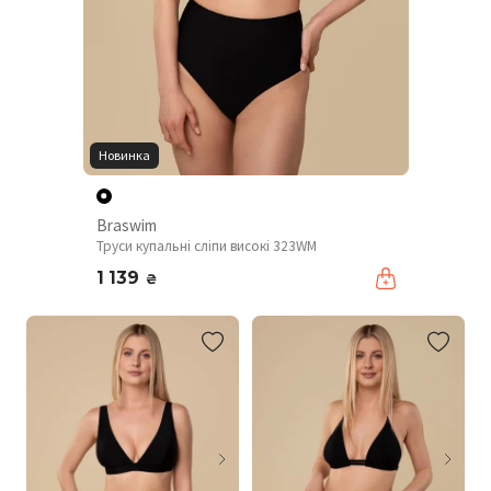
Новинка
Braswim
Труси купальні сліпи високі 323WM
1 139
₴