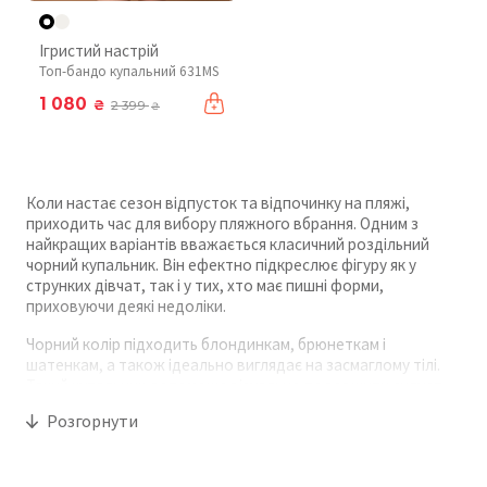
Ігристий настрій
Топ-бандо купальний 631MS
1 080
₴
2 399
₴
Коли настає сезон відпусток та відпочинку на пляжі,
приходить час для вибору пляжного вбрання. Одним з
найкращих варіантів вважається класичний роздільний
чорний купальник. Він ефектно підкреслює фігуру як у
струнких дівчат, так і у тих, хто має пишні форми,
приховуючи деякі недоліки.
Чорний колір підходить блондинкам, брюнеткам і
шатенкам, а також ідеально виглядає на засмаглому тілі.
Такий купальник допоможе візуально подовжити силует.
Розгорнути
Завдяки сучасним технологіям, що використовуються у
виробництві тканин, вироби мають відмінну
повітропроникність. Це дозволяє шкірі дихати та сприяє
швидкому висиханню матеріалу після води.