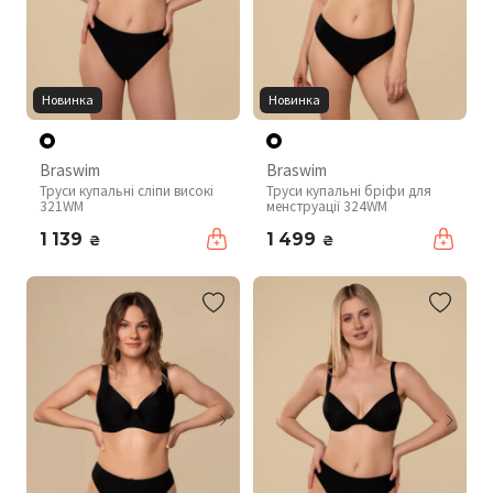
Новинка
Новинка
Braswim
Braswim
Труси купальні сліпи високі
Труси купальні бріфи для
321WM
менструації 324WM
1 139
1 499
₴
₴