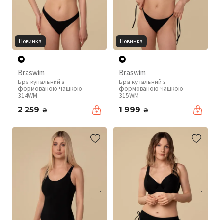
Новинка
Новинка
Braswim
Braswim
Бра купальний з
Бра купальний з
формованою чашкою
формованою чашкою
314WM
315WM
2 259
1 999
₴
₴