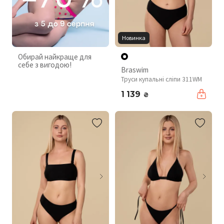
Новинка
Обирай найкраще для
себе з вигодою!
Braswim
Труси купальні сліпи 311WM
1 139
₴