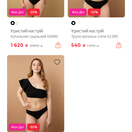
Фан Дні
-55%
Фан Дні
-55%
Ігристий настрій
Ігристий настрій
Купальник суцільний 600MS
Труси купальні сліпи 622MS
1 620
540
₴
₴
3 599
1 199
₴
₴
Фан Дні
-55%