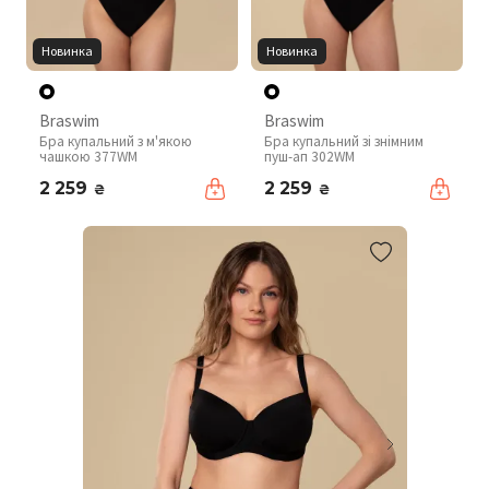
Новинка
Новинка
Braswim
Braswim
Бра купальний з м'якою
Бра купальний зі знімним
чашкою 377WM
пуш-ап 302WM
2 259
2 259
₴
₴