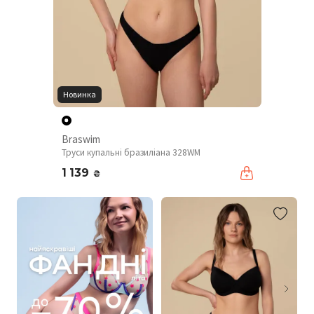
Новинка
Braswim
Труси купальні бразиліана 328WM
1 139
₴