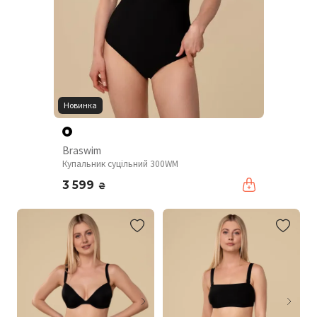
Новинка
Braswim
Купальник суцільний 300WM
3 599
₴