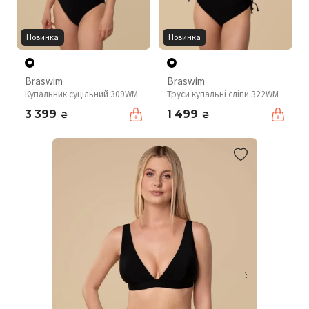
Новинка
Новинка
Braswim
Braswim
Купальник суцільний 309WM
Труси купальні сліпи 322WM
3 399
1 499
₴
₴