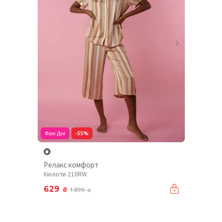
Фан Дні
-55%
Релакс комфорт
Кюлоти 210RW
629
₴
1 399
₴