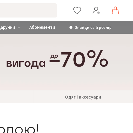
дарунки
Абонементи
Знайди свій розмір
Одяг і аксесуари
годою!