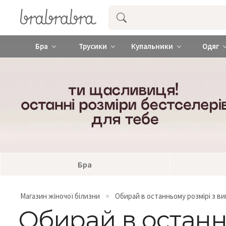
Купити нижню жіночу білизну ❤️ brab
Бра
Трусики
Купальники
Одяг
Бра
Магазин жіночої білизни
Обирай в останньому розмірі з в
Обирай в останн