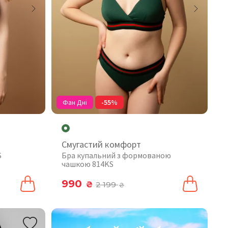
Фан Дні
-55%
Смугастий комфорт
S
Бра купальний з формованою
чашкою 814KS
990
₴
2 199
₴