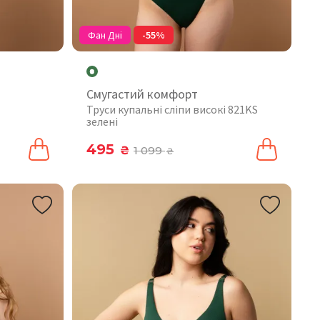
Фан Дні
-55%
Смугастий комфорт
Труси купальні сліпи високі 821KS
зелені
495
₴
1 099
₴