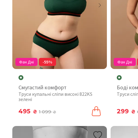
Фан Дні
-55%
Фан Дні
Смугастий комфорт
Боді ко
Труси купальні сліпи високі 822KS
Труси слі
зелені
495
299
₴
1 099
₴
₴