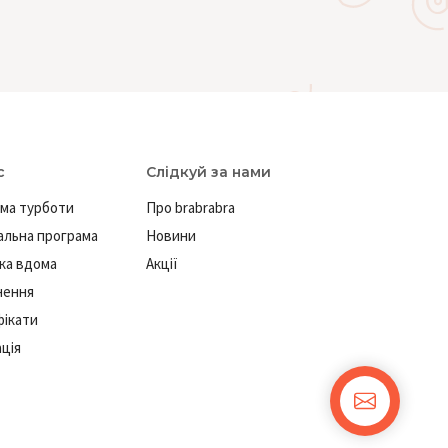
с
Слідкуй за нами
ма турботи
Про brabrabra
льна програма
Новини
ка вдома
Акції
нення
ікати
ація