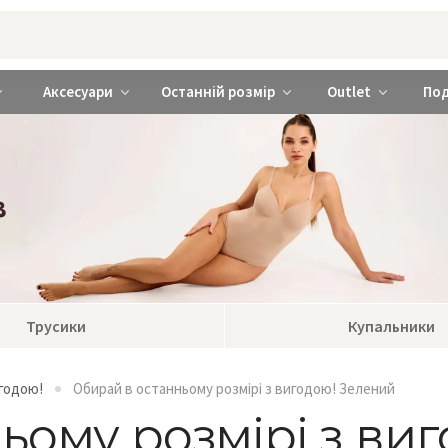
rabra ❤️ Київ та Україна
Аксесуари
Останній розмір
Outlet
По
Трусики
Купальники
игодою!
Обирай в останньому розмірі з вигодою! Зелений
ьому розмірі з ви