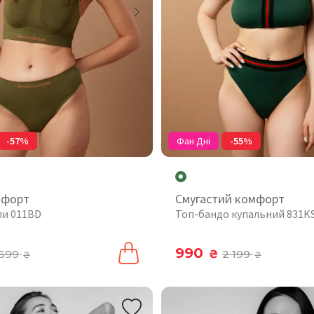
-57%
Фан Дні
-55%
мфорт
Смугастий комфорт
пи 011BD
Топ-бандо купальний 831K
990
699
₴
2 199
₴
₴