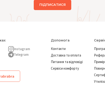
ПІДПИСАТИСЯ
жах
Допомога
Серві
Контакти
Програ
Instagram
Telegram
Доставка та оплата
Рефера
Питання та відповіді
Примір
Сервіси комфорту
Повер
Сертиф
brabrabra
Утиліз