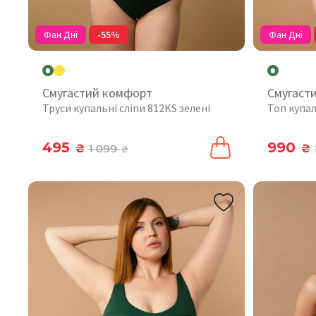
Фан Дні
-55%
Фан Дні
Смугастий комфорт
Смугаст
Труси купальні сліпи 812KS зелені
Топ купа
495
990
₴
1 099
₴
₴