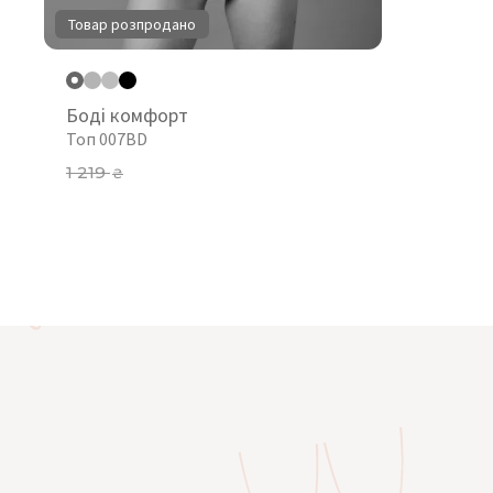
Товар розпродано
Боді комфорт
Топ 007BD
1 219
₴