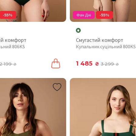
-55%
Фан Дні
-55%
ий комфорт
Смугастий комфорт
льний 806KS
Купальник суцільний 800KS
1 485
2 199
₴
3 299
₴
₴