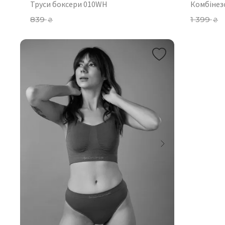
Труси боксери 010WH
Комбінез
839
1 399
₴
₴