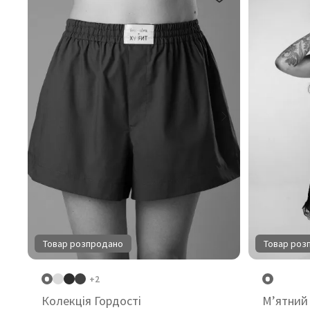
Товар розпродано
Товар роз
+2
Колекція Гордості
М’ятний