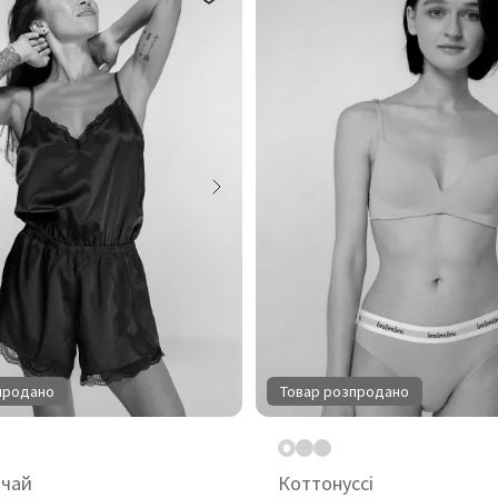
продано
Товар розпродано
 чай
Коттонуссі