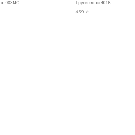
он 008MC
Труси сліпи 401K
459
₴