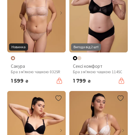
Новинка
Вигода від 2 шт!
Сакура
Сексі комфорт
Бра з м'якою чашкою 032SR
Бра з м'якою чашкою 114SC
1 599
1 799
₴
₴