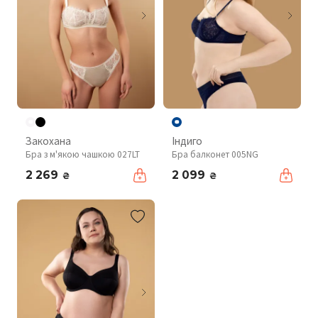
Закохана
Індиго
Бра з м'якою чашкою 027LT
Бра балконет 005NG
2 269
2 099
₴
₴