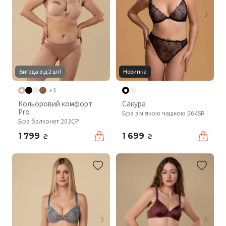
Вигода від 2 шт!
Новинка
+1
Кольоровий комфорт
Сакура
Pro
Бра з м'якою чашкою 064SR
Бра балконет 203CP
1 799
1 699
₴
₴