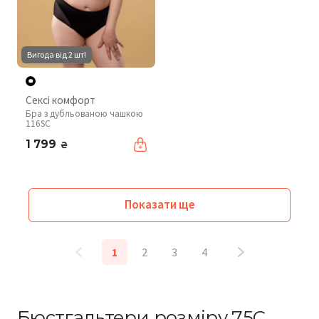
Вигода від 2 шт!
Сексі комфорт
Бра з дубльованою чашкою
116SC
1 799
₴
Показати ще
1
2
3
4
Бюстгальтери розміру 75C