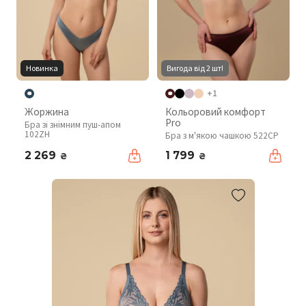
Новинка
Вигода від 2 шт!
+1
Жоржина
Кольоровий комфорт
Pro
Бра зі знімним пуш-апом
102ZH
Бра з м'якою чашкою 522CP
2 269
1 799
₴
₴