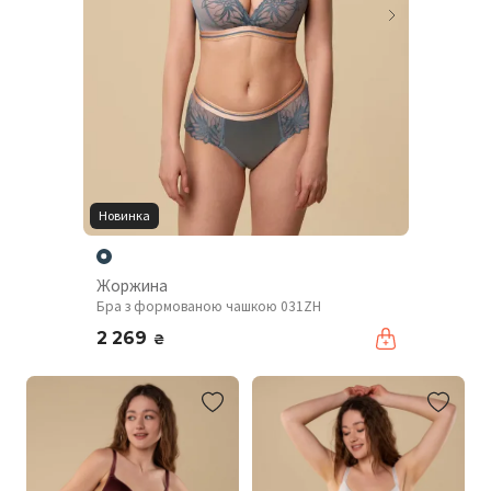
Новинка
Жоржина
Бра з формованою чашкою 031ZH
2 269
₴