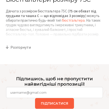
Дівчата з розміром бюстгальтера 75C (
75 см обхват під
грудьми та чашка C — що відповідає 3 розміру
) можуть
обирати практично будь-який тип
бюстгальтера
. На таких
грудях чудово виглядатимуть і мереживні трикутники, і
атласне бюстьє, і зухвалий балконет, і простий
бюстгальтер-топ. Головне — правильно підібрати розмір.
Під час покупки зверни увагу на те, щоб груди збігалися за
Розгорнути
формою з чашкою бюстгальтера. Якщо груди намагаються
«втекти» з бюстгальтера, варто приміряти більший розмір.
А якщо чашка бюстгальтера стовбурчиться та відстає по
краях, тоді, навпаки, краще обрати менший розмір.
Пояс бюстгальтера має знаходитися на одній лінії і ззаду, і
спереду. Якщо він «підстрибує» до лопаток або, навпаки,
Підпишись, щоб не пропустити
провисає, одразу знімай цю модель.
найвигідніші пропозиції!
Де купити бюстгальтер 75C?
ПІДПИСАТИСЯ
Найкращий спосіб знайти ідеальну білизну — це відвідати