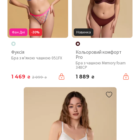
Фан Дні
-30%
Новинка
Фуксія
Кольоровий комфорт
Pro
Бра з м'якою чашкою 051FX
Бра з чашкою Memory foam
348CP
1 469
1 889
₴
₴
2 099
₴