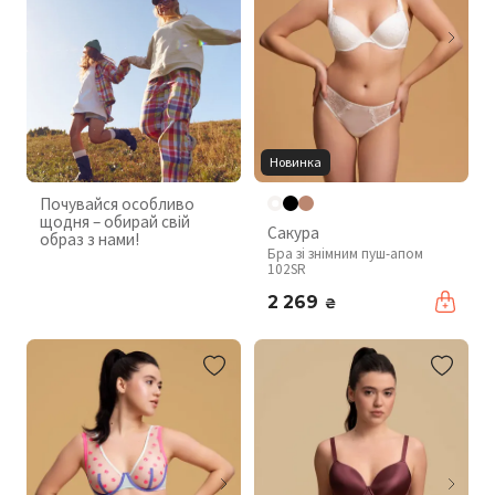
Новинка
Почувайся особливо
щодня – обирай свій
Сакура
образ з нами!
Бра зі знімним пуш-апом
102SR
2 269
₴