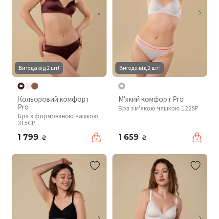
Вигода від 2 шт!
Вигода від 2 шт!
Кольоровий комфорт
М'який комфорт Pro
Pro
Бра з м'якою чашкою 122SP
Бра з формованою чашкою
315CP
1 799
1 659
₴
₴