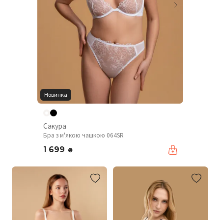
Новинка
Сакура
Бра з м'якою чашкою 064SR
1 699
₴