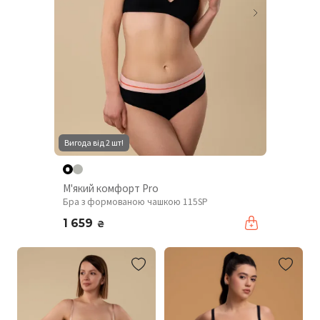
Вигода від 2 шт!
М'який комфорт Pro
Бра з формованою чашкою 115SP
1 659
₴