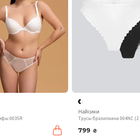
Найсики
ифы 003SR
Трусы бразилиана 004NC (2
799
₴