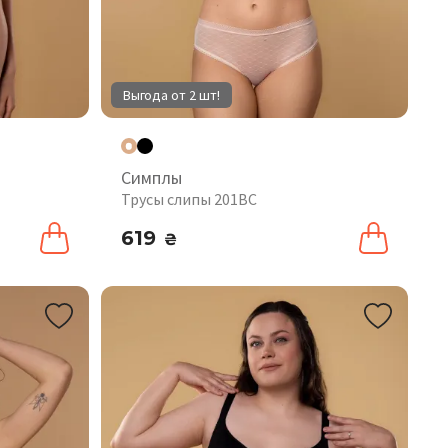
Выгода от 2 шт!
Симплы
T
Трусы слипы 201BC
619
₴