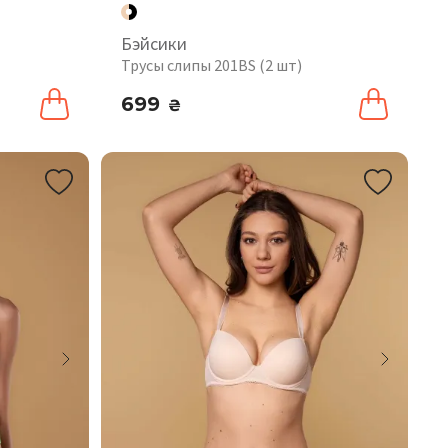
Бэйсики
Трусы слипы 201BS (2 шт)
699
₴