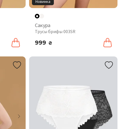
Новинка
Сакура
Трусы брифы 003SR
999
₴