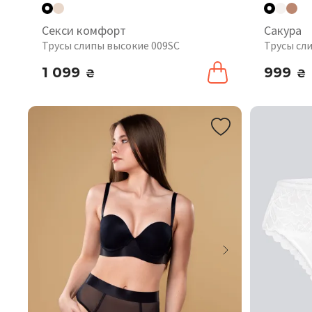
Секси комфорт
Сакура
Трусы слипы высокие 009SC
Трусы сл
1 099
999
₴
₴