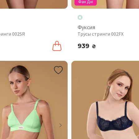
Фан Дні
Фуксия
ринги 002SR
Трусы стринги 002FX
939
₴