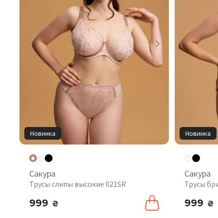
Новинка
Новинка
Сакура
Сакура
Трусы слипы высокие 021SR
Трусы бр
999
999
₴
₴