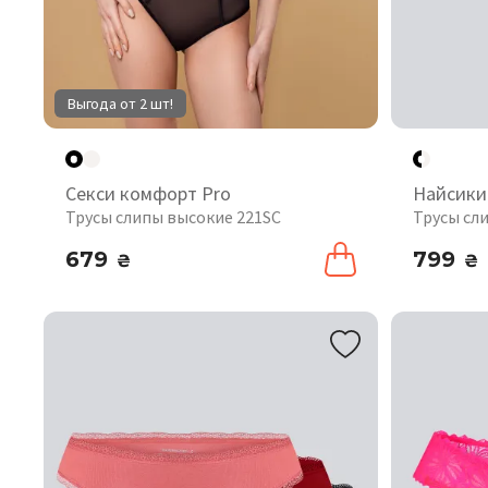
Выгода от 2 шт!
Секси комфорт Pro
Найсики
Трусы слипы высокие 221SC
Трусы сли
679
799
₴
₴