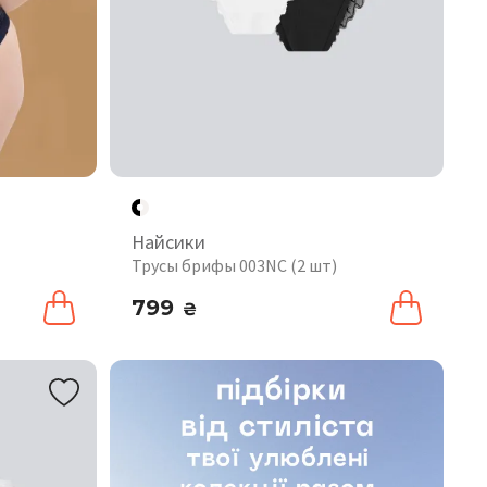
Найсики
Трусы брифы 003NC (2 шт)
799
₴