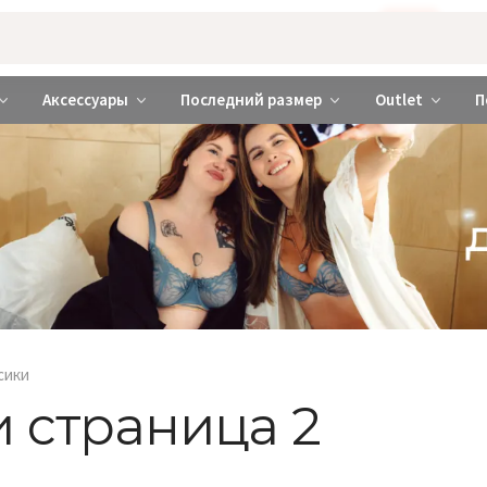
Бажаєте використовувати сайт українською мовою?
ТАК
abrabra ❤️ Киев и Украина
Аксессуары
Последний размер
Outlet
П
сики
 страница 2