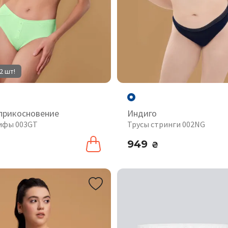
2 шт!
прикосновение
Индиго
ифы 003GT
Трусы стринги 002NG
949
₴