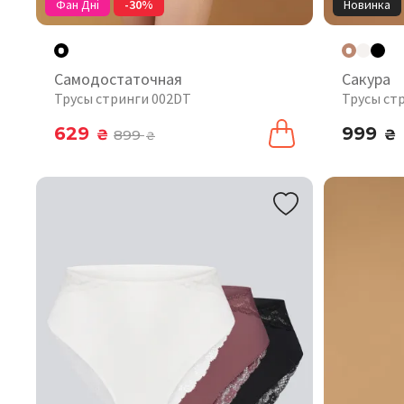
Фан Дні
-30%
Новинка
Самодостаточная
Сакура
Трусы стринги 002DT
Трусы ст
629
999
₴
899
₴
₴