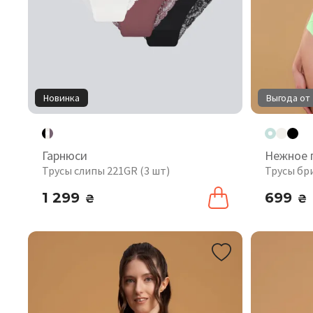
Новинка
Выгода от 
Гарнюси
Нежное 
Трусы слипы 221GR (3 шт)
Трусы бр
1 299
699
₴
₴