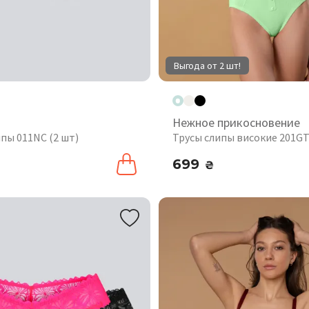
Выгода от 2 шт!
Нежное прикосновение
пы 011NC (2 шт)
Трусы слипы високие 201G
699
₴