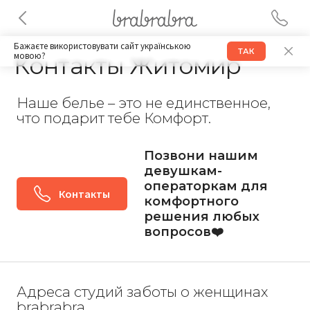
Бажаєте використовувати сайт українською
ТАК
мовою?
Контакты Житомир
Наше белье – это не единственное,
что подарит тебе Комфорт.
Позвони нашим
девушкам-
операторкам для
Контакты
комфортного
решения любых
вопросов❤️
Адреса студий заботы о женщинах
brabrabra