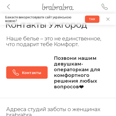
Бажаєте використовувати сайт українською
ТАК
мовою?
Контакты Ужгород
Наше белье – это не единственное,
что подарит тебе Комфорт.
Позвони нашим
девушкам-
операторкам для
Контакты
комфортного
решения любых
вопросов❤️
Адреса студий заботы о женщинах
brabrabra